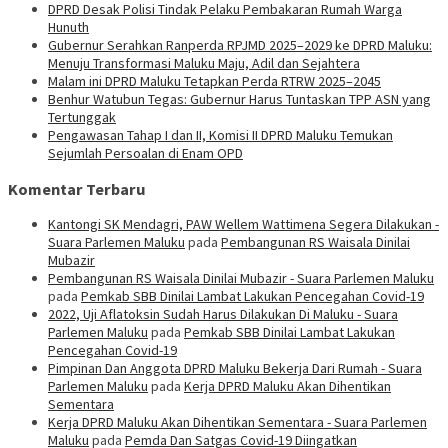
DPRD Desak Polisi Tindak Pelaku Pembakaran Rumah Warga
Hunuth
Gubernur Serahkan Ranperda RPJMD 2025–2029 ke DPRD Maluku:
Menuju Transformasi Maluku Maju, Adil dan Sejahtera
Malam ini DPRD Maluku Tetapkan Perda RTRW 2025–2045
Benhur Watubun Tegas: Gubernur Harus Tuntaskan TPP ASN yang
Tertunggak
Pengawasan Tahap I dan II, Komisi II DPRD Maluku Temukan
Sejumlah Persoalan di Enam OPD
Komentar Terbaru
Kantongi SK Mendagri, PAW Wellem Wattimena Segera Dilakukan -
Suara Parlemen Maluku
pada
Pembangunan RS Waisala Dinilai
Mubazir
Pembangunan RS Waisala Dinilai Mubazir - Suara Parlemen Maluku
pada
Pemkab SBB Dinilai Lambat Lakukan Pencegahan Covid-19
2022, Uji Aflatoksin Sudah Harus Dilakukan Di Maluku - Suara
Parlemen Maluku
pada
Pemkab SBB Dinilai Lambat Lakukan
Pencegahan Covid-19
Pimpinan Dan Anggota DPRD Maluku Bekerja Dari Rumah - Suara
Parlemen Maluku
pada
Kerja DPRD Maluku Akan Dihentikan
Sementara
Kerja DPRD Maluku Akan Dihentikan Sementara - Suara Parlemen
Maluku
pada
Pemda Dan Satgas Covid-19 Diingatkan