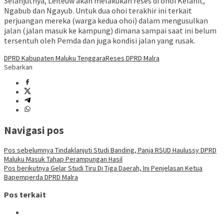
Selanjutnya, Lefteuw akan melakukan reses di ohoi Kelanit,
Ngabub dan Ngayub. Untuk dua ohoi terakhir ini terkait
perjuangan mereka (warga kedua ohoi) dalam mengusulkan
jalan (jalan masuk ke kampung) dimana sampai saat ini belum
tersentuh oleh Pemda dan juga kondisi jalan yang rusak.
DPRD Kabupaten Maluku Tenggara
Reses DPRD Malra
Sebarkan
Navigasi pos
Pos sebelumnya
Tindaklanjuti Studi Banding, Panja RSUD Haulussy DPRD
Maluku Masuk Tahap Perampungan Hasil
Pos berikutnya
Gelar Studi Tiru Di Tiga Daerah, Ini Penjelasan Ketua
Bapemperda DPRD Malra
Pos terkait