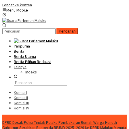
Loncat ke konten
Menu Mobile
Pencarian
Paripurna
Berita
Berita Utama
Berita Pilihan Redaksi
Lainnya
Indeks
Komisi I
Komisi II
Komisi III
Komisi IV
Konten Spesial
DPRD Desak Polisi Tindak Pelaku Pembakaran Rumah Warga Hunuth
Gubernur Serahkan Ranperda RPJMD 2025–2029 ke DPRD Maluku: Menuju