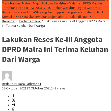
Transformasi Maluku Maju, Adil dan Sejahtera
Malam ini DPRD Maluku
Tetapkan Perda RTRW 2025–2045
Benhur Watubun Tegas: Gubernur
Harus Tuntaskan TPP ASN yang Tertunggak
Pengawasan Tahap I dan II,
Komisi II DPRD Maluku Temukan Sejumlah Persoalan di Enam OPD
Beranda
Parlementaria
Lakukan Reses Ke-III Anggota DPRD Malra
Ini Terima Keluhan Dari Warga
Lakukan Reses Ke-III Anggota
DPRD Malra Ini Terima Keluhan
Dari Warga
Redaktur Suara Parlemen I
19 Oktober 2021
19 Oktober 2021
143 views