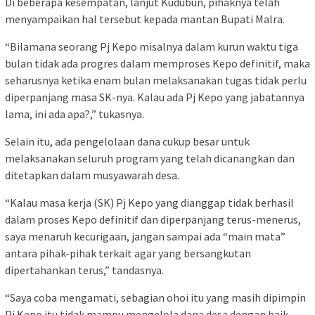
Di beberapa kesempatan, lanjut Kudubun, pihaknya telah
menyampaikan hal tersebut kepada mantan Bupati Malra.
“Bilamana seorang Pj Kepo misalnya dalam kurun waktu tiga
bulan tidak ada progres dalam memproses Kepo definitif, maka
seharusnya ketika enam bulan melaksanakan tugas tidak perlu
diperpanjang masa SK-nya. Kalau ada Pj Kepo yang jabatannya
lama, ini ada apa?,” tukasnya.
Selain itu, ada pengelolaan dana cukup besar untuk
melaksanakan seluruh program yang telah dicanangkan dan
ditetapkan dalam musyawarah desa.
“Kalau masa kerja (SK) Pj Kepo yang dianggap tidak berhasil
dalam proses Kepo definitif dan diperpanjang terus-menerus,
saya menaruh kecurigaan, jangan sampai ada “main mata”
antara pihak-pihak terkait agar yang bersangkutan
dipertahankan terus,” tandasnya.
“Saya coba mengamati, sebagian ohoi itu yang masih dipimpin
Pj Kepo itu tidak mampu mengelola dana desa dengan baik.