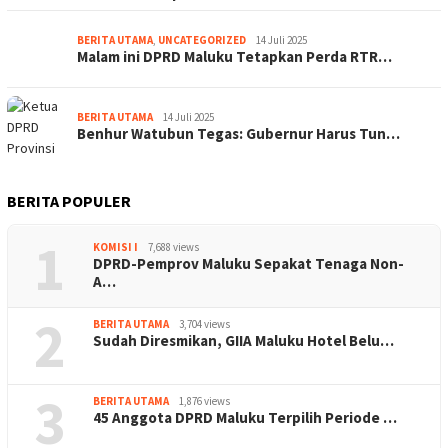
BERITA UTAMA
,
UNCATEGORIZED
14 Juli 2025
Malam ini DPRD Maluku Tetapkan Perda RTR…
BERITA UTAMA
14 Juli 2025
Benhur Watubun Tegas: Gubernur Harus Tun…
BERITA POPULER
1
KOMISI I
7,688 views
DPRD-Pemprov Maluku Sepakat Tenaga Non-
A…
2
BERITA UTAMA
3,704 views
Sudah Diresmikan, GIIA Maluku Hotel Belu…
3
BERITA UTAMA
1,876 views
45 Anggota DPRD Maluku Terpilih Periode …