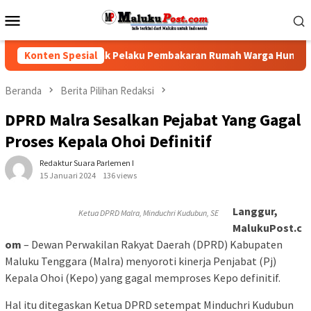
Loncat
Menu
ke
Mobile
konten
esak Polisi Tindak Pelaku Pembakaran Rumah Warga Hunuth
Konten Spesial
Beranda
Berita Pilihan Redaksi
DPRD Malra Sesalkan Pejabat Yang Gagal
Proses Kepala Ohoi Definitif
Redaktur Suara Parlemen I
15 Januari 2024
136 views
Langgur,
Ketua DPRD Malra, Minduchri Kudubun, SE
MalukuPost.c
om
– Dewan Perwakilan Rakyat Daerah (DPRD) Kabupaten
Maluku Tenggara (Malra) menyoroti kinerja Penjabat (Pj)
Kepala Ohoi (Kepo) yang gagal memproses Kepo definitif.
Hal itu ditegaskan Ketua DPRD setempat Minduchri Kudubun