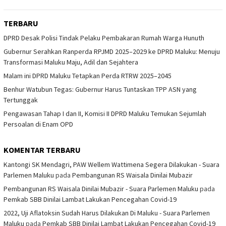
TERBARU
DPRD Desak Polisi Tindak Pelaku Pembakaran Rumah Warga Hunuth
Gubernur Serahkan Ranperda RPJMD 2025–2029 ke DPRD Maluku: Menuju
Transformasi Maluku Maju, Adil dan Sejahtera
Malam ini DPRD Maluku Tetapkan Perda RTRW 2025–2045
Benhur Watubun Tegas: Gubernur Harus Tuntaskan TPP ASN yang
Tertunggak
Pengawasan Tahap I dan II, Komisi II DPRD Maluku Temukan Sejumlah
Persoalan di Enam OPD
KOMENTAR TERBARU
Kantongi SK Mendagri, PAW Wellem Wattimena Segera Dilakukan - Suara
Parlemen Maluku
pada
Pembangunan RS Waisala Dinilai Mubazir
Pembangunan RS Waisala Dinilai Mubazir - Suara Parlemen Maluku
pada
Pemkab SBB Dinilai Lambat Lakukan Pencegahan Covid-19
2022, Uji Aflatoksin Sudah Harus Dilakukan Di Maluku - Suara Parlemen
Maluku
pada
Pemkab SBB Dinilai Lambat Lakukan Pencegahan Covid-19