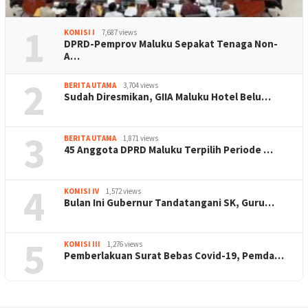
1
KOMISI I
7,687 views
DPRD-Pemprov Maluku Sepakat Tenaga Non-
A…
2
BERITA UTAMA
3,704 views
Sudah Diresmikan, GIIA Maluku Hotel Belu…
3
BERITA UTAMA
1,871 views
45 Anggota DPRD Maluku Terpilih Periode …
4
KOMISI IV
1,572 views
Bulan Ini Gubernur Tandatangani SK, Guru…
5
KOMISI III
1,276 views
Pemberlakuan Surat Bebas Covid-19, Pemda…