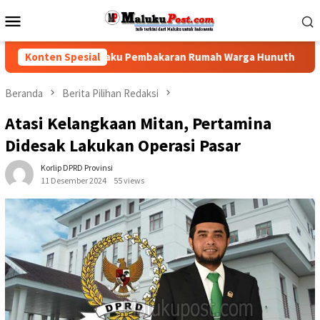
Loncat
Menu
ke
Mobile
konten
isi Tindak Pelaku Pembakaran Rumah Warga Hunuth
Konten Spesial
Gube
Beranda
Berita Pilihan Redaksi
Atasi Kelangkaan Mitan, Pertamina
Didesak Lakukan Operasi Pasar
Korlip DPRD Provinsi
11 Desember 2024
55 views