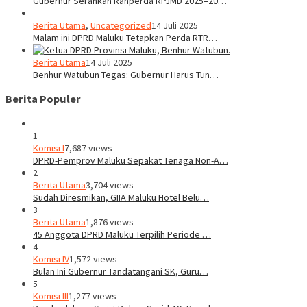
Gubernur Serahkan Ranperda RPJMD 2025–20…
Berita Utama
,
Uncategorized
14 Juli 2025
Malam ini DPRD Maluku Tetapkan Perda RTR…
Berita Utama
14 Juli 2025
Benhur Watubun Tegas: Gubernur Harus Tun…
Berita Populer
1
Komisi I
7,687 views
DPRD-Pemprov Maluku Sepakat Tenaga Non-A…
2
Berita Utama
3,704 views
Sudah Diresmikan, GIIA Maluku Hotel Belu…
3
Berita Utama
1,876 views
45 Anggota DPRD Maluku Terpilih Periode …
4
Komisi IV
1,572 views
Bulan Ini Gubernur Tandatangani SK, Guru…
5
Komisi III
1,277 views