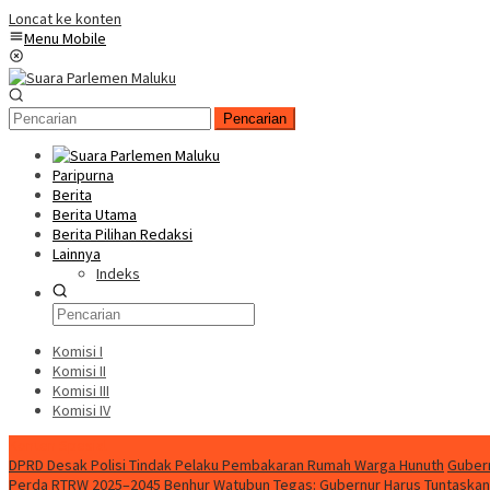
Loncat ke konten
Menu Mobile
Pencarian
Paripurna
Berita
Berita Utama
Berita Pilihan Redaksi
Lainnya
Indeks
Komisi I
Komisi II
Komisi III
Komisi IV
Konten Spesial
DPRD Desak Polisi Tindak Pelaku Pembakaran Rumah Warga Hunuth
Gubern
Perda RTRW 2025–2045
Benhur Watubun Tegas: Gubernur Harus Tuntaska