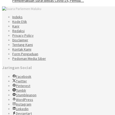
Pemberlakuan Surat Bebas Covid-19, Pemda…
Indeks
Kode Etik
Karir
Redaksi
Privacy Policy
Disclaimer
Tentang Kami
Kontak Kami
Form Pengaduan
Pedoman Media Siber
Jaringan Social
Facebook
Twitter
Pinterest
Tumblr
Stumbleupon
WordPress
Instagram
Linkedin
Deviantart