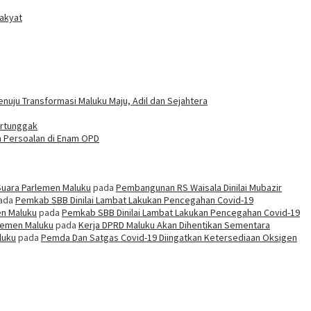
Rakyat
uju Transformasi Maluku Maju, Adil dan Sejahtera
ertunggak
h Persoalan di Enam OPD
Suara Parlemen Maluku
pada
Pembangunan RS Waisala Dinilai Mubazir
ada
Pemkab SBB Dinilai Lambat Lakukan Pencegahan Covid-19
en Maluku
pada
Pemkab SBB Dinilai Lambat Lakukan Pencegahan Covid-19
rlemen Maluku
pada
Kerja DPRD Maluku Akan Dihentikan Sementara
luku
pada
Pemda Dan Satgas Covid-19 Diingatkan Ketersediaan Oksigen