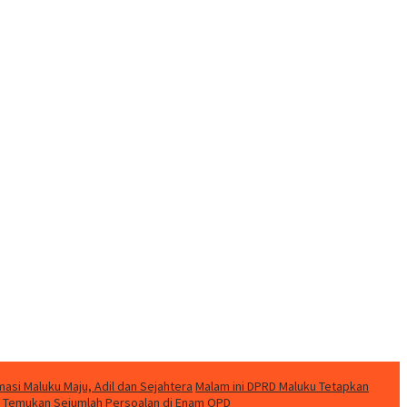
si Maluku Maju, Adil dan Sejahtera
Malam ini DPRD Maluku Tetapkan
ku Temukan Sejumlah Persoalan di Enam OPD