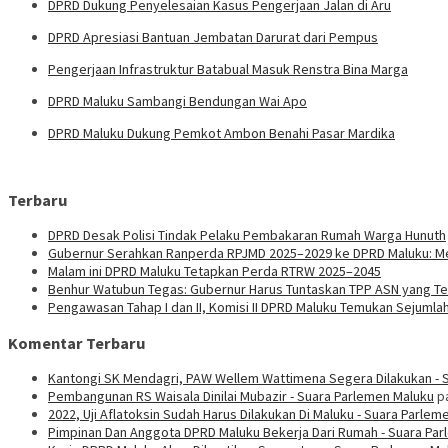
DPRD Dukung Penyelesaian Kasus Pengerjaan Jalan di Aru
DPRD Apresiasi Bantuan Jembatan Darurat dari Pempus
Pengerjaan Infrastruktur Batabual Masuk Renstra Bina Marga
DPRD Maluku Sambangi Bendungan Wai Apo
DPRD Maluku Dukung Pemkot Ambon Benahi Pasar Mardika
Terbaru
DPRD Desak Polisi Tindak Pelaku Pembakaran Rumah Warga Hunuth
Gubernur Serahkan Ranperda RPJMD 2025–2029 ke DPRD Maluku: Men
Malam ini DPRD Maluku Tetapkan Perda RTRW 2025–2045
Benhur Watubun Tegas: Gubernur Harus Tuntaskan TPP ASN yang T
Pengawasan Tahap I dan II, Komisi II DPRD Maluku Temukan Sejumla
Komentar Terbaru
Kantongi SK Mendagri, PAW Wellem Wattimena Segera Dilakukan - 
Pembangunan RS Waisala Dinilai Mubazir - Suara Parlemen Maluku
p
2022, Uji Aflatoksin Sudah Harus Dilakukan Di Maluku - Suara Parlem
Pimpinan Dan Anggota DPRD Maluku Bekerja Dari Rumah - Suara Pa