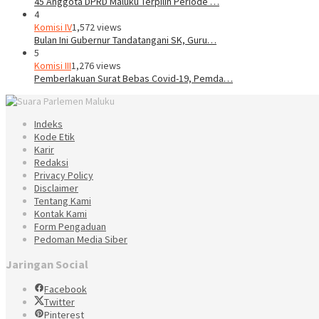
45 Anggota DPRD Maluku Terpilih Periode …
4
Komisi IV
1,572 views
Bulan Ini Gubernur Tandatangani SK, Guru…
5
Komisi III
1,276 views
Pemberlakuan Surat Bebas Covid-19, Pemda…
Indeks
Kode Etik
Karir
Redaksi
Privacy Policy
Disclaimer
Tentang Kami
Kontak Kami
Form Pengaduan
Pedoman Media Siber
Jaringan Social
Facebook
Twitter
Pinterest