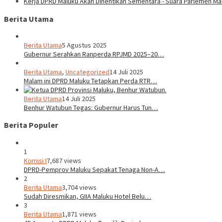
Kerja DPRD Maluku Akan Dihentikan Sementara - Suara Parlemen Ma
Berita Utama
Berita Utama
5 Agustus 2025
Gubernur Serahkan Ranperda RPJMD 2025–20…
Berita Utama
,
Uncategorized
14 Juli 2025
Malam ini DPRD Maluku Tetapkan Perda RTR…
Berita Utama
14 Juli 2025
Benhur Watubun Tegas: Gubernur Harus Tun…
Berita Populer
1
Komisi I
7,687 views
DPRD-Pemprov Maluku Sepakat Tenaga Non-A…
2
Berita Utama
3,704 views
Sudah Diresmikan, GIIA Maluku Hotel Belu…
3
Berita Utama
1,871 views