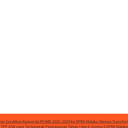
ur Serahkan Ranperda RPJMD 2025–2029 ke DPRD Maluku: Menuju Transforma
n TPP ASN yang Tertunggak
Pengawasan Tahap I dan II, Komisi II DPRD Malu