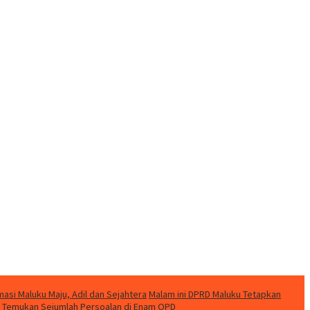
si Maluku Maju, Adil dan Sejahtera
Malam ini DPRD Maluku Tetapkan
ku Temukan Sejumlah Persoalan di Enam OPD