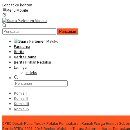
Loncat ke konten
Menu Mobile
Pencarian
Paripurna
Berita
Berita Utama
Berita Pilihan Redaksi
Lainnya
Indeks
Komisi I
Komisi II
Komisi III
Komisi IV
Konten Spesial
DPRD Desak Polisi Tindak Pelaku Pembakaran Rumah Warga Hunuth
Gubern
Perda RTRW 2025–2045
Benhur Watubun Tegas: Gubernur Harus Tuntaska