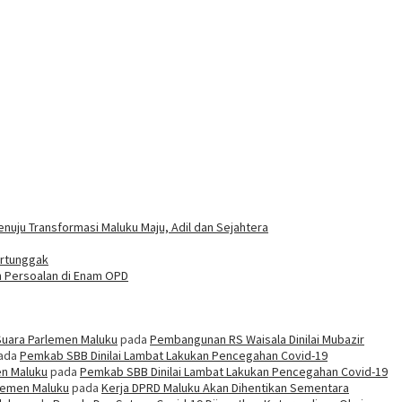
uju Transformasi Maluku Maju, Adil dan Sejahtera
ertunggak
h Persoalan di Enam OPD
Suara Parlemen Maluku
pada
Pembangunan RS Waisala Dinilai Mubazir
ada
Pemkab SBB Dinilai Lambat Lakukan Pencegahan Covid-19
en Maluku
pada
Pemkab SBB Dinilai Lambat Lakukan Pencegahan Covid-19
rlemen Maluku
pada
Kerja DPRD Maluku Akan Dihentikan Sementara