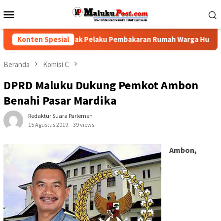
Loncat
Menu
ke
Mobile
konten
Desak Polisi Tindak Pelaku Pembakaran Rumah Warga Hunuth
Konten Spesial
Beranda
Komisi C
DPRD Maluku Dukung Pemkot Ambon
Benahi Pasar Mardika
Redaktur Suara Parlemen
15 Agustus 2019
39 views
Ambon,