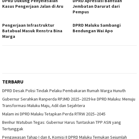
DPRD Dukung Penyelesaian
DPRD Apresiasi Bantuan
Kasus Pengerjaan Jalan di Aru
Jembatan Darurat dari
Pempus
Pengerjaan Infrastruktur
DPRD Maluku Sambangi
Batabual Masuk Renstra Bina
Bendungan Wai Apo
Marga
TERBARU
DPRD Desak Polisi Tindak Pelaku Pembakaran Rumah Warga Hunuth
Gubernur Serahkan Ranperda RPJMD 2025–2029 ke DPRD Maluku: Menuju
Transformasi Maluku Maju, Adil dan Sejahtera
Malam ini DPRD Maluku Tetapkan Perda RTRW 2025–2045
Benhur Watubun Tegas: Gubernur Harus Tuntaskan TPP ASN yang
Tertunggak
Pengawasan Tahap I dan II, Komisi II DPRD Maluku Temukan Sejumlah