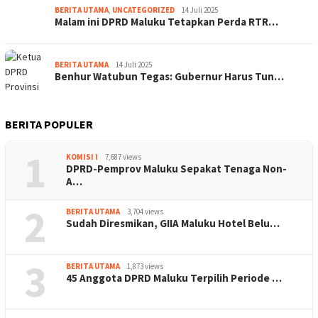
BERITA UTAMA
,
UNCATEGORIZED
14 Juli 2025
Malam ini DPRD Maluku Tetapkan Perda RTR…
BERITA UTAMA
14 Juli 2025
Benhur Watubun Tegas: Gubernur Harus Tun…
BERITA POPULER
1
KOMISI I
7,687 views
DPRD-Pemprov Maluku Sepakat Tenaga Non-
A…
2
BERITA UTAMA
3,704 views
Sudah Diresmikan, GIIA Maluku Hotel Belu…
3
BERITA UTAMA
1,873 views
45 Anggota DPRD Maluku Terpilih Periode …