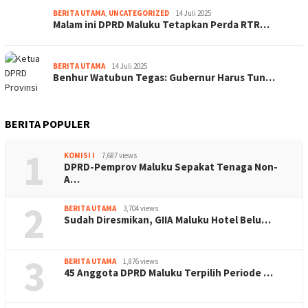
BERITA UTAMA
,
UNCATEGORIZED
14 Juli 2025
Malam ini DPRD Maluku Tetapkan Perda RTR…
BERITA UTAMA
14 Juli 2025
Benhur Watubun Tegas: Gubernur Harus Tun…
BERITA POPULER
1
KOMISI I
7,687 views
DPRD-Pemprov Maluku Sepakat Tenaga Non-
A…
2
BERITA UTAMA
3,704 views
Sudah Diresmikan, GIIA Maluku Hotel Belu…
3
BERITA UTAMA
1,876 views
45 Anggota DPRD Maluku Terpilih Periode …