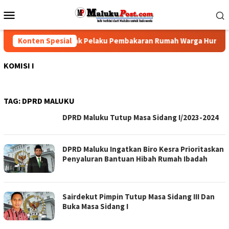
Loncat
Menu
ke
Mobile
konten
Desak Polisi Tindak Pelaku Pembakaran Rumah Warga Hunuth
Konten Spesial
KOMISI I
TAG:
DPRD MALUKU
DPRD Maluku Tutup Masa Sidang I/2023-2024
DPRD Maluku Ingatkan Biro Kesra Prioritaskan
Penyaluran Bantuan Hibah Rumah Ibadah
Sairdekut Pimpin Tutup Masa Sidang III Dan
Buka Masa Sidang I