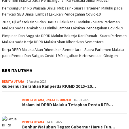
Parlemen Maluku
pada
Pembangunan RS Waisala Dinilai Mubazir
Pembangunan RS Waisala Dinilai Mubazir - Suara Parlemen Maluku
pada
Pemkab SBB Dinilai Lambat Lakukan Pencegahan Covid-19
2022, Uji Aflatoksin Sudah Harus Dilakukan Di Maluku - Suara Parlemen
Maluku
pada
Pemkab SBB Dinilai Lambat Lakukan Pencegahan Covid-19
Pimpinan Dan Anggota DPRD Maluku Bekerja Dari Rumah - Suara Parlemen
Maluku
pada
Kerja DPRD Maluku Akan Dihentikan Sementara
Kerja DPRD Maluku Akan Dihentikan Sementara - Suara Parlemen Maluku
pada
Pemda Dan Satgas Covid-19 Diingatkan Ketersediaan Oksigen
BERITA UTAMA
BERITA UTAMA
5 Agustus 2025
Gubernur Serahkan Ranperda RPJMD 2025–20…
BERITA UTAMA
,
UNCATEGORIZED
14 Juli 2025
Malam ini DPRD Maluku Tetapkan Perda RTR…
BERITA UTAMA
14 Juli 2025
Benhur Watubun Tegas: Gubernur Harus Tun…