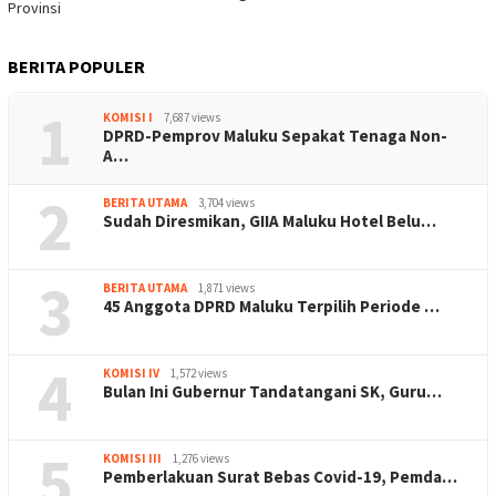
BERITA POPULER
1
KOMISI I
7,687 views
DPRD-Pemprov Maluku Sepakat Tenaga Non-
A…
2
BERITA UTAMA
3,704 views
Sudah Diresmikan, GIIA Maluku Hotel Belu…
3
BERITA UTAMA
1,871 views
45 Anggota DPRD Maluku Terpilih Periode …
4
KOMISI IV
1,572 views
Bulan Ini Gubernur Tandatangani SK, Guru…
5
KOMISI III
1,276 views
Pemberlakuan Surat Bebas Covid-19, Pemda…