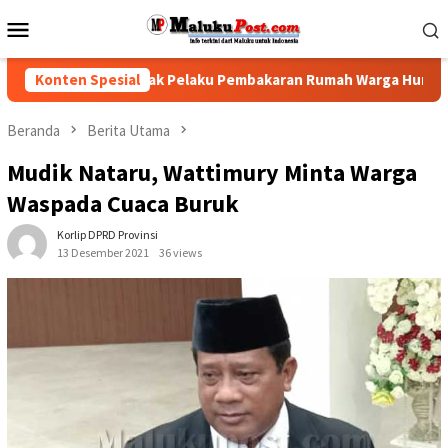
Loncat
Menu
ke
Mobile
konten
Desak Polisi Tindak Pelaku Pembakaran Rumah Warga Hunuth
Konten Spesial
Beranda
Berita Utama
Mudik Nataru, Wattimury Minta Warga
Waspada Cuaca Buruk
Korlip DPRD Provinsi
13 Desember 2021
36 views