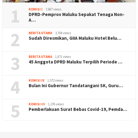
1
KOMISI I
7,687 views
DPRD-Pemprov Maluku Sepakat Tenaga Non-
A…
2
BERITA UTAMA
3,704 views
Sudah Diresmikan, GIIA Maluku Hotel Belu…
3
BERITA UTAMA
1,871 views
45 Anggota DPRD Maluku Terpilih Periode …
4
KOMISI IV
1,572 views
Bulan Ini Gubernur Tandatangani SK, Guru…
5
KOMISI III
1,276 views
Pemberlakuan Surat Bebas Covid-19, Pemda…