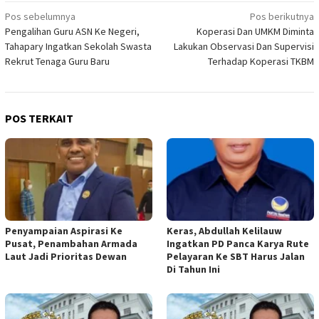
Navigasi
Pos sebelumnya
Pos berikutnya
Pengalihan Guru ASN Ke Negeri,
Koperasi Dan UMKM Diminta
pos
Tahapary Ingatkan Sekolah Swasta
Lakukan Observasi Dan Supervisi
Rekrut Tenaga Guru Baru
Terhadap Koperasi TKBM
POS TERKAIT
Penyampaian Aspirasi Ke
Keras, Abdullah Kelilauw
Pusat, Penambahan Armada
Ingatkan PD Panca Karya Rute
Laut Jadi Prioritas Dewan
Pelayaran Ke SBT Harus Jalan
Di Tahun Ini