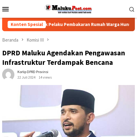
Loncat
Menu
ke
Mobile
konten
k Polisi Tindak Pelaku Pembakaran Rumah Warga Hunuth
Konten Spesial
Beranda
Komisi III
DPRD Maluku Agendakan Pengawasan
Infrastruktur Terdampak Bencana
Korlip DPRD Provinsi
22 Juli 2024
14 views