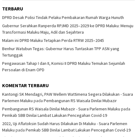
TERBARU
DPRD Desak Polisi Tindak Pelaku Pembakaran Rumah Warga Hunuth
Gubernur Serahkan Ranperda RPJMD 2025–2029 ke DPRD Maluku: Menuju
Transformasi Maluku Maju, Adil dan Sejahtera
Malam ini DPRD Maluku Tetapkan Perda RTRW 2025–2045
Benhur Watubun Tegas: Gubernur Harus Tuntaskan TPP ASN yang
Tertunggak
Pengawasan Tahap I dan II, Komisi II DPRD Maluku Temukan Sejumlah
Persoalan di Enam OPD
KOMENTAR TERBARU
Kantongi SK Mendagri, PAW Wellem Wattimena Segera Dilakukan - Suara
Parlemen Maluku
pada
Pembangunan RS Waisala Dinilai Mubazir
Pembangunan RS Waisala Dinilai Mubazir - Suara Parlemen Maluku
pada
Pemkab SBB Dinilai Lambat Lakukan Pencegahan Covid-19
2022, Uji Aflatoksin Sudah Harus Dilakukan Di Maluku - Suara Parlemen
Maluku
pada
Pemkab SBB Dinilai Lambat Lakukan Pencegahan Covid-19