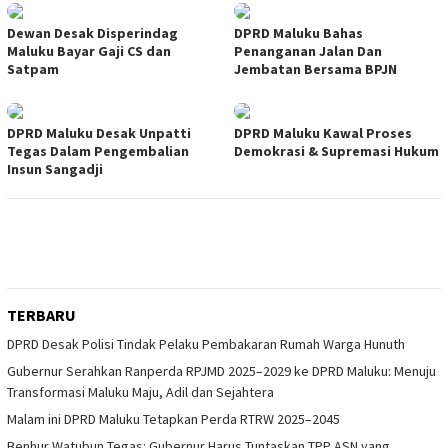
Dewan Desak Disperindag
DPRD Maluku Bahas
Maluku Bayar Gaji CS dan
Penanganan Jalan Dan
Satpam
Jembatan Bersama BPJN
DPRD Maluku Desak Unpatti
DPRD Maluku Kawal Proses
Tegas Dalam Pengembalian
Demokrasi & Supremasi Hukum
Insun Sangadji
TERBARU
DPRD Desak Polisi Tindak Pelaku Pembakaran Rumah Warga Hunuth
Gubernur Serahkan Ranperda RPJMD 2025–2029 ke DPRD Maluku: Menuju
Transformasi Maluku Maju, Adil dan Sejahtera
Malam ini DPRD Maluku Tetapkan Perda RTRW 2025–2045
Benhur Watubun Tegas: Gubernur Harus Tuntaskan TPP ASN yang