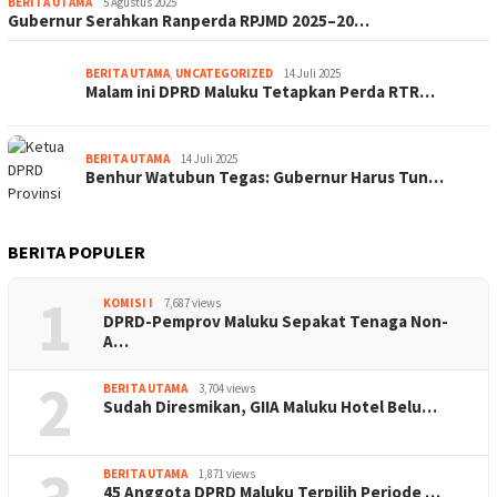
BERITA UTAMA
5 Agustus 2025
Gubernur Serahkan Ranperda RPJMD 2025–20…
BERITA UTAMA
,
UNCATEGORIZED
14 Juli 2025
Malam ini DPRD Maluku Tetapkan Perda RTR…
BERITA UTAMA
14 Juli 2025
Benhur Watubun Tegas: Gubernur Harus Tun…
BERITA POPULER
1
KOMISI I
7,687 views
DPRD-Pemprov Maluku Sepakat Tenaga Non-
A…
2
BERITA UTAMA
3,704 views
Sudah Diresmikan, GIIA Maluku Hotel Belu…
BERITA UTAMA
1,871 views
45 Anggota DPRD Maluku Terpilih Periode …