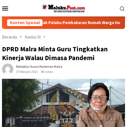
Loncat
Menu
ke
Mobile
konten
Desak Polisi Tindak Pelaku Pembakaran Rumah Warga Hunuth
Konten Spesial
Beranda
Komisi III
DPRD Malra Minta Guru Tingkatkan
Kinerja Walau Dimasa Pandemi
Redaktur Suara Parlemen Malra
3 Februari 2021
86 views