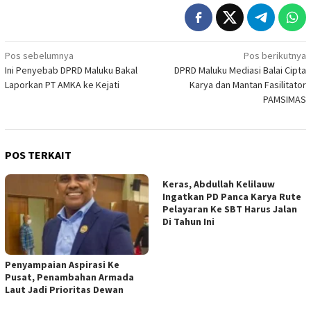
Navigasi
Pos sebelumnya
Pos berikutnya
Ini Penyebab DPRD Maluku Bakal
DPRD Maluku Mediasi Balai Cipta
pos
Laporkan PT AMKA ke Kejati
Karya dan Mantan Fasilitator
PAMSIMAS
POS TERKAIT
Keras, Abdullah Kelilauw
Ingatkan PD Panca Karya Rute
Pelayaran Ke SBT Harus Jalan
Di Tahun Ini
Penyampaian Aspirasi Ke
Pusat, Penambahan Armada
Laut Jadi Prioritas Dewan