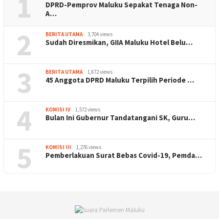
1
DPRD-Pemprov Maluku Sepakat Tenaga Non-
A…
2
BERITA UTAMA
3,704 views
Sudah Diresmikan, GIIA Maluku Hotel Belu…
3
BERITA UTAMA
1,872 views
45 Anggota DPRD Maluku Terpilih Periode …
4
KOMISI IV
1,572 views
Bulan Ini Gubernur Tandatangani SK, Guru…
5
KOMISI III
1,276 views
Pemberlakuan Surat Bebas Covid-19, Pemda…