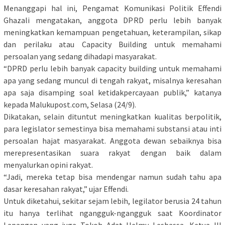
Menanggapi hal ini, Pengamat Komunikasi Politik Effendi
Ghazali mengatakan, anggota DPRD perlu lebih banyak
meningkatkan kemampuan pengetahuan, keterampilan, sikap
dan perilaku atau Capacity Building untuk memahami
persoalan yang sedang dihadapi masyarakat.
“DPRD perlu lebih banyak capacity building untuk memahami
apa yang sedang muncul di tengah rakyat, misalnya keresahan
apa saja disamping soal ketidakpercayaan publik,” katanya
kepada Malukupost.com, Selasa (24/9).
Dikatakan, selain dituntut meningkatkan kualitas berpolitik,
para legislator semestinya bisa memahami substansi atau inti
persoalan hajat masyarakat. Anggota dewan sebaiknya bisa
merepresentasikan suara rakyat dengan baik dalam
menyalurkan opini rakyat.
“Jadi, mereka tetap bisa mendengar namun sudah tahu apa
dasar keresahan rakyat,” ujar Effendi.
Untuk diketahui, sekitar sejam lebih, legilator berusia 24 tahun
itu hanya terlihat ngangguk-ngangguk saat Koordinator
Lapangan yang juga Tokoh Adat Helmy Lesbassa, Ketua III