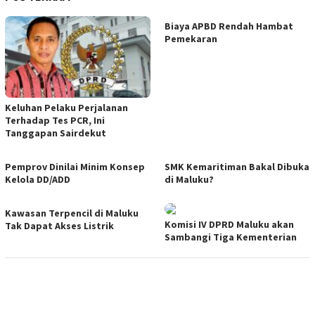
Biaya APBD Rendah Hambat
Pemekaran
Keluhan Pelaku Perjalanan
Terhadap Tes PCR, Ini
Tanggapan Sairdekut
Pemprov Dinilai Minim Konsep
SMK Kemaritiman Bakal Dibuka
Kelola DD/ADD
di Maluku?
Kawasan Terpencil di Maluku
Komisi IV DPRD Maluku akan
Tak Dapat Akses Listrik
Sambangi Tiga Kementerian