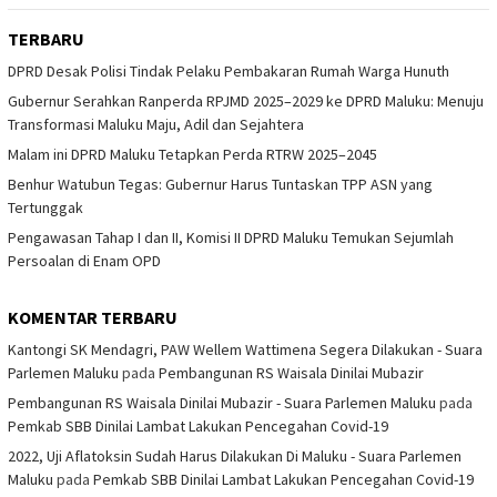
TERBARU
DPRD Desak Polisi Tindak Pelaku Pembakaran Rumah Warga Hunuth
Gubernur Serahkan Ranperda RPJMD 2025–2029 ke DPRD Maluku: Menuju
Transformasi Maluku Maju, Adil dan Sejahtera
Malam ini DPRD Maluku Tetapkan Perda RTRW 2025–2045
Benhur Watubun Tegas: Gubernur Harus Tuntaskan TPP ASN yang
Tertunggak
Pengawasan Tahap I dan II, Komisi II DPRD Maluku Temukan Sejumlah
Persoalan di Enam OPD
KOMENTAR TERBARU
Kantongi SK Mendagri, PAW Wellem Wattimena Segera Dilakukan - Suara
Parlemen Maluku
pada
Pembangunan RS Waisala Dinilai Mubazir
Pembangunan RS Waisala Dinilai Mubazir - Suara Parlemen Maluku
pada
Pemkab SBB Dinilai Lambat Lakukan Pencegahan Covid-19
2022, Uji Aflatoksin Sudah Harus Dilakukan Di Maluku - Suara Parlemen
Maluku
pada
Pemkab SBB Dinilai Lambat Lakukan Pencegahan Covid-19