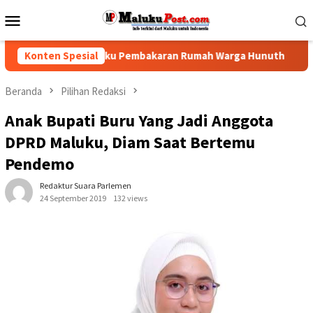
Loncat
Menu
ke
Mobile
konten
si Tindak Pelaku Pembakaran Rumah Warga Hunuth
Konten Spesial
Guber
Beranda
Pilihan Redaksi
Anak Bupati Buru Yang Jadi Anggota
DPRD Maluku, Diam Saat Bertemu
Pendemo
Redaktur Suara Parlemen
24 September 2019
132 views