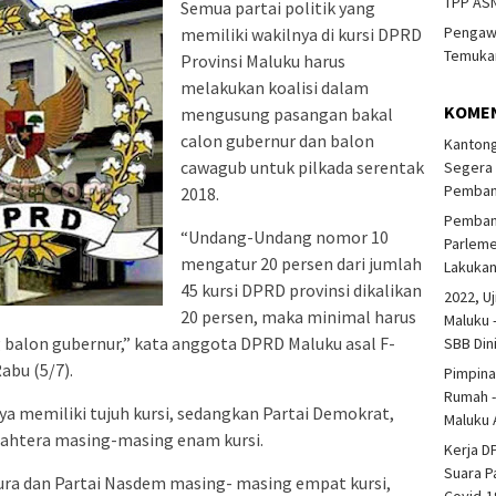
TPP ASN
Semua partai politik yang
Pengawa
memiliki wakilnya di kursi DPRD
Temukan
Provinsi Maluku harus
melakukan koalisi dalam
KOME
mengusung pasangan bakal
calon gubernur dan balon
Kantong
cawagub untuk pilkada serentak
Segera 
Pembang
2018.
Pembang
“Undang-Undang nomor 10
Parlem
mengatur 20 persen dari jumlah
Lakuka
45 kursi DPRD provinsi dikalikan
2022, Uj
20 persen, maka minimal harus
Maluku 
 balon gubernur,” kata anggota DPRD Maluku asal F-
SBB Din
abu (5/7).
Pimpina
Rumah -
ya memiliki tujuh kursi, sedangkan Partai Demokrat,
Maluku 
ejahtera masing-masing enam kursi.
Kerja D
Suara P
ura dan Partai Nasdem masing- masing empat kursi,