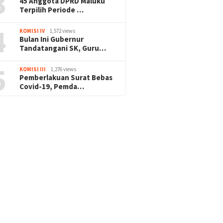
3
45 Anggota DPRD Maluku
Terpilih Periode …
4
KOMISI IV
1,572 views
Bulan Ini Gubernur
Tandatangani SK, Guru…
5
KOMISI III
1,276 views
Pemberlakuan Surat Bebas
Covid-19, Pemda…