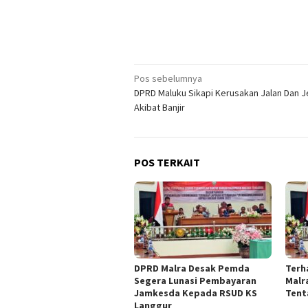
Navigasi
Pos sebelumnya
DPRD Maluku Sikapi Kerusakan Jalan Dan 
pos
Akibat Banjir
POS TERKAIT
DPRD Malra Desak Pemda
Terh
Segera Lunasi Pembayaran
Malr
Jamkesda Kepada RSUD KS
Tent
Langgur