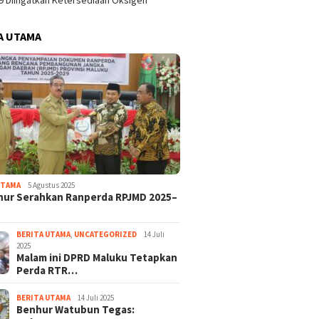
9 Diingatkan Ketersediaan Oksigen
A UTAMA
UTAMA
5 Agustus 2025
nur Serahkan Ranperda RPJMD 2025–
BERITA UTAMA
,
UNCATEGORIZED
14 Juli
2025
Malam ini DPRD Maluku Tetapkan
Perda RTR…
BERITA UTAMA
14 Juli 2025
Benhur Watubun Tegas: