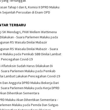
 yang Tertunggak
san Tahap I dan II, Komisi II DPRD Maluku
 Sejumlah Persoalan di Enam OPD
NTAR TERBARU
i SK Mendagri, PAW Wellem Wattimena
Dilakukan - Suara Parlemen Maluku
pada
unan RS Waisala Dinilai Mubazir
unan RS Waisala Dinilai Mubazir - Suara
en Maluku
pada
Pemkab SBB Dinilai Lambat
n Pencegahan Covid-19
i Aflatoksin Sudah Harus Dilakukan Di
- Suara Parlemen Maluku
pada
Pemkab
ilai Lambat Lakukan Pencegahan Covid-19
n Dan Anggota DPRD Maluku Bekerja Dari
 Suara Parlemen Maluku
pada
Kerja DPRD
Akan Dihentikan Sementara
PRD Maluku Akan Dihentikan Sementara -
arlemen Maluku
pada
Pemda Dan Satgas