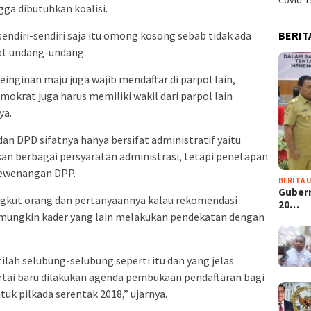
Covid-1
gga dibutuhkan koalisi.
BERIT
 sendiri-sendiri saja itu omong kosong sebab tidak ada
at undang-undang.
einginan maju juga wajib mendaftar di parpol lain,
mokrat juga harus memiliki wakil dari parpol lain
ya.
an DPD sifatnya hanya bersifat administratif yaitu
n berbagai persyaratan administrasi, tetapi penetapan
ewenangan DPP.
BERITA 
Guber
angkut orang dan pertanyaannya kalau rekomendasi
20…
 mungkin kader yang lain melakukan pendekatan dengan
tilah selubung-selubung seperti itu dan yang jelas
rtai baru dilakukan agenda pembukaan pendaftaran bagi
uk pilkada serentak 2018,” ujarnya.