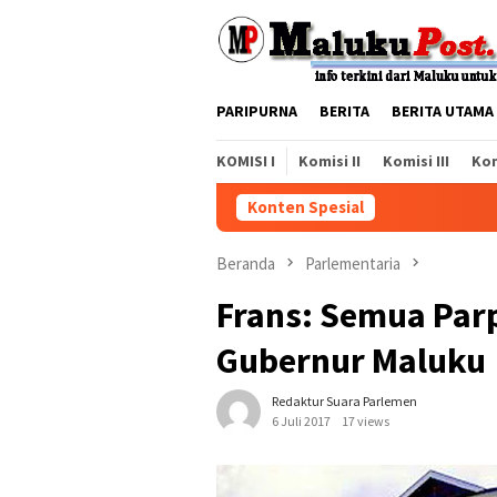
Loncat
ke
konten
PARIPURNA
BERITA
BERITA UTAMA
KOMISI I
Komisi II
Komisi III
Kom
Konten Spesial
Beranda
Parlementaria
Frans: Semua Parp
Gubernur Maluku
Redaktur Suara Parlemen
6 Juli 2017
17 views