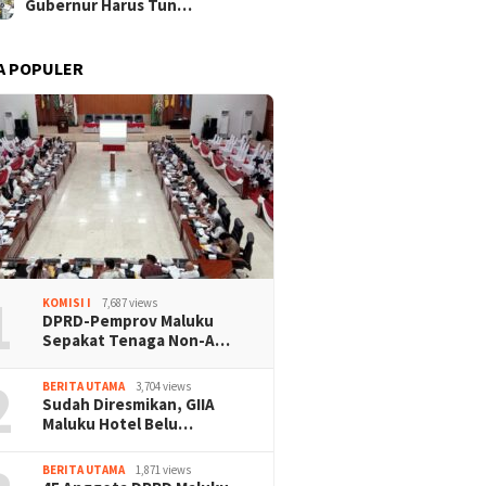
Gubernur Harus Tun…
A POPULER
1
KOMISI I
7,687 views
DPRD-Pemprov Maluku
Sepakat Tenaga Non-A…
2
BERITA UTAMA
3,704 views
Sudah Diresmikan, GIIA
Maluku Hotel Belu…
BERITA UTAMA
1,871 views