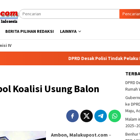
Pencaria
BERITA PILIHAN REDAKSI
LAINNYA
isi IV
DPRD Desak Polisi Tindak Pelaku Pembaka
TERB
DPRD De
ol Koalisi Usung Balon
Rumah 
Gubern
ke DPRD
Maju, A
Malam i
2025–2
Benhur 
Ambon, Malukupost.com
–