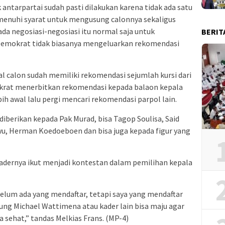
antarpartai sudah pasti dilakukan karena tidak ada satu
menuhi syarat untuk mengusung calonnya sekaligus
 ada negosiasi-negosiasi itu normal saja untuk
BERIT
 Demokrat tidak biasanya mengeluarkan rekomendasi
al calon sudah memiliki rekomendasi sejumlah kursi dari
mokrat menerbitkan rekomendasi kepada balaon kepala
ih awal lalu pergi mencari rekomendasi parpol lain.
diberikan kepada Pak Murad, bisa Tagop Soulisa, Said
wu, Herman Koedoeboen dan bisa juga kepada figur yang
adernya ikut menjadi kontestan dalam pemilihan kepala
lum ada yang mendaftar, tetapi saya yang mendaftar
ng Michael Wattimena atau kader lain bisa maju agar
a sehat,” tandas Melkias Frans. (MP-4)