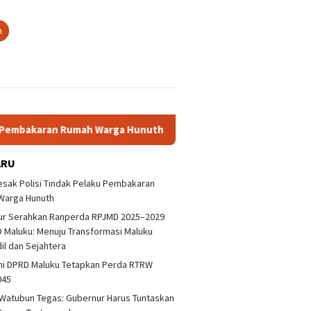
n
ran Rumah Warga Hunuth
Gubernur Serahkan Ranperda RPJ
ARU
sak Polisi Tindak Pelaku Pembakaran
Warga Hunuth
ur Serahkan Ranperda RPJMD 2025–2029
 Maluku: Menuju Transformasi Maluku
dil dan Sejahtera
ni DPRD Maluku Tetapkan Perda RTRW
045
Watubun Tegas: Gubernur Harus Tuntaskan