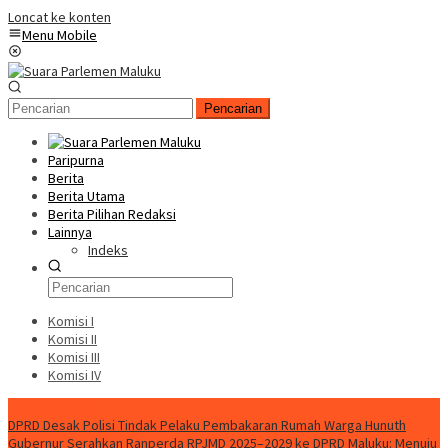
Loncat ke konten
Menu Mobile
Pencarian
Paripurna
Berita
Berita Utama
Berita Pilihan Redaksi
Lainnya
Indeks
Komisi I
Komisi II
Komisi III
Komisi IV
Konten Spesial
DPRD Desak Polisi Tindak Pelaku Pembakaran Rumah Warga Hunuth
Gubernur Serahkan Ranperda RPJMD 2025–2029 ke DPRD Maluku: Menuju