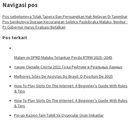
Navigasi pos
Pos sebelumnya
Tolak Tapera Dan Perjuangkan Hak Nelayan Di Tanimbar
Pos berikutnya
Dugaan Kecurangan Seleksi Paskibraka Maluku, Benhur :
PJ Gubernur Harus Evaluasi Batalkan
Pos terkait
Malam ini DPRD Maluku Tetapkan Perda RTRW 2025–2045
такие Онлайн Слоты 2021 Года Рейтинг в Реальных Данных
Melhores Sites De Apostas Do Brasil: O Position De 2025
How To Play Slots On The Internet: A Beginner’s Guide With Rules
& Tips
How To Play Slots On The Internet: A Beginner’s Guide With Rules
& Tips
Pin-up Kazino Tam Təhlil Və Oyunçular Üçün İmkanlar