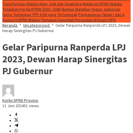
Transformasi Maluku Maju, Adil dan Sejahtera
Malam ini DPRD Maluku
Tetapkan Perda RTRW 2025–2045
Benhur Watubun Tegas: Gubernur
Harus Tuntaskan TPP ASN yang Tertunggak
Pengawasan Tahap I dan II,
Komisi II DPRD Maluku Temukan Sejumlah Persoalan di Enam OPD
Beranda
Uncategorized
Gelar Paripurna Ranperda LPJ 2023, Dewan
Harap Sinergitas PJ Gubernur
Gelar Paripurna Ranperda LPJ
2023, Dewan Harap Sinergitas
PJ Gubernur
Korlip DPRD Provinsi
11 Juni 2024
51 views