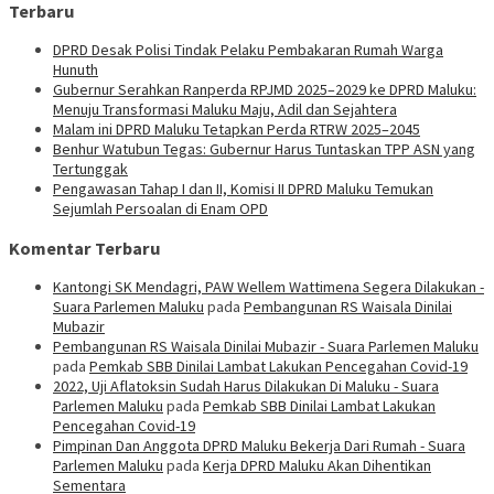
Terbaru
DPRD Desak Polisi Tindak Pelaku Pembakaran Rumah Warga
Hunuth
Gubernur Serahkan Ranperda RPJMD 2025–2029 ke DPRD Maluku:
Menuju Transformasi Maluku Maju, Adil dan Sejahtera
Malam ini DPRD Maluku Tetapkan Perda RTRW 2025–2045
Benhur Watubun Tegas: Gubernur Harus Tuntaskan TPP ASN yang
Tertunggak
Pengawasan Tahap I dan II, Komisi II DPRD Maluku Temukan
Sejumlah Persoalan di Enam OPD
Komentar Terbaru
Kantongi SK Mendagri, PAW Wellem Wattimena Segera Dilakukan -
Suara Parlemen Maluku
pada
Pembangunan RS Waisala Dinilai
Mubazir
Pembangunan RS Waisala Dinilai Mubazir - Suara Parlemen Maluku
pada
Pemkab SBB Dinilai Lambat Lakukan Pencegahan Covid-19
2022, Uji Aflatoksin Sudah Harus Dilakukan Di Maluku - Suara
Parlemen Maluku
pada
Pemkab SBB Dinilai Lambat Lakukan
Pencegahan Covid-19
Pimpinan Dan Anggota DPRD Maluku Bekerja Dari Rumah - Suara
Parlemen Maluku
pada
Kerja DPRD Maluku Akan Dihentikan
Sementara