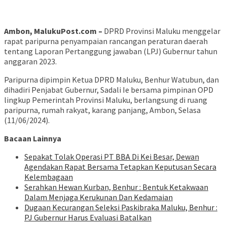
Ambon, MalukuPost.com –
DPRD Provinsi Maluku menggelar
rapat paripurna penyampaian rancangan peraturan daerah
tentang Laporan Pertanggung jawaban (LPJ) Gubernur tahun
anggaran 2023.
Paripurna dipimpin Ketua DPRD Maluku, Benhur Watubun, dan
dihadiri Penjabat Gubernur, Sadali Ie bersama pimpinan OPD
lingkup Pemerintah Provinsi Maluku, berlangsung di ruang
paripurna, rumah rakyat, karang panjang, Ambon, Selasa
(11/06/2024).
Bacaan Lainnya
Sepakat Tolak Operasi PT BBA Di Kei Besar, Dewan
Agendakan Rapat Bersama Tetapkan Keputusan Secara
Kelembagaan
Serahkan Hewan Kurban, Benhur : Bentuk Ketakwaan
Dalam Menjaga Kerukunan Dan Kedamaian
Dugaan Kecurangan Seleksi Paskibraka Maluku, Benhur :
PJ Gubernur Harus Evaluasi Batalkan