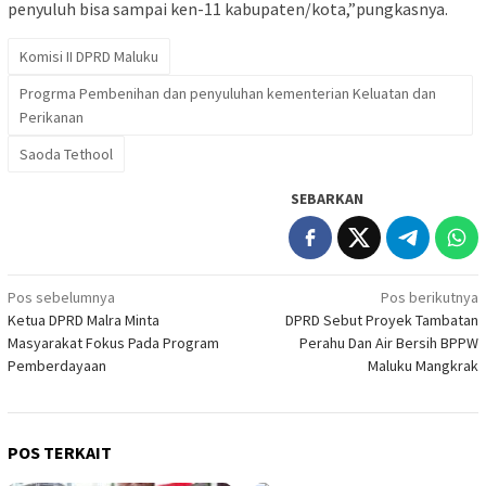
penyuluh bisa sampai ken-11 kabupaten/kota,”pungkasnya.
Komisi II DPRD Maluku
Progrma Pembenihan dan penyuluhan kementerian Keluatan dan
Perikanan
Saoda Tethool
SEBARKAN
Navigasi
Pos sebelumnya
Pos berikutnya
Ketua DPRD Malra Minta
DPRD Sebut Proyek Tambatan
pos
Masyarakat Fokus Pada Program
Perahu Dan Air Bersih BPPW
Pemberdayaan
Maluku Mangkrak
POS TERKAIT