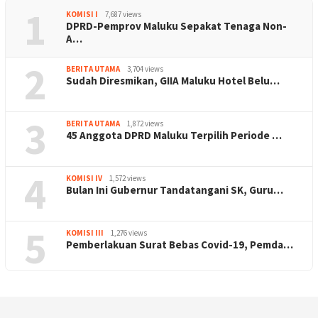
1
KOMISI I
7,687 views
DPRD-Pemprov Maluku Sepakat Tenaga Non-
A…
2
BERITA UTAMA
3,704 views
Sudah Diresmikan, GIIA Maluku Hotel Belu…
3
BERITA UTAMA
1,872 views
45 Anggota DPRD Maluku Terpilih Periode …
4
KOMISI IV
1,572 views
Bulan Ini Gubernur Tandatangani SK, Guru…
5
KOMISI III
1,276 views
Pemberlakuan Surat Bebas Covid-19, Pemda…