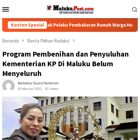
Loncat
Menu
ke
Mobile
konten
 Desak Polisi Tindak Pelaku Pembakaran Rumah Warga Hunuth
Konten Spesial
Beranda
Berita Pilihan Redaksi
Program Pembenihan dan Penyuluhan
Kementerian KP Di Maluku Belum
Menyeluruh
Redaktur Suara Parlemen
8 Februari 2021
47 views