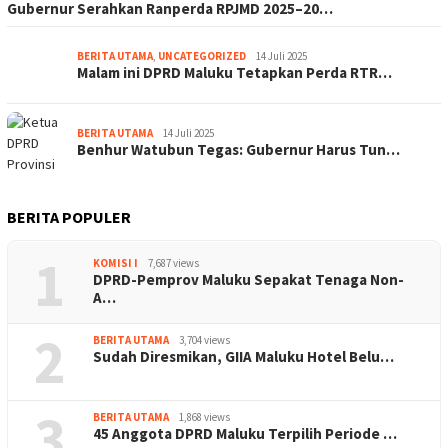
Gubernur Serahkan Ranperda RPJMD 2025–20…
BERITA UTAMA
,
UNCATEGORIZED
14 Juli 2025
Malam ini DPRD Maluku Tetapkan Perda RTR…
BERITA UTAMA
14 Juli 2025
Benhur Watubun Tegas: Gubernur Harus Tun…
BERITA POPULER
1
KOMISI I
7,687 views
DPRD-Pemprov Maluku Sepakat Tenaga Non-
A…
2
BERITA UTAMA
3,704 views
Sudah Diresmikan, GIIA Maluku Hotel Belu…
3
BERITA UTAMA
1,868 views
45 Anggota DPRD Maluku Terpilih Periode …