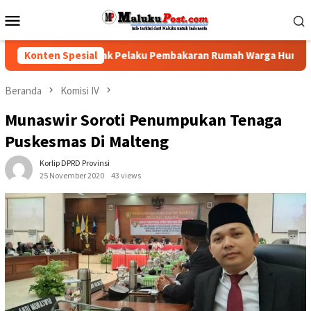
Loncat
Menu
ke
Mobile
konten
esak Polisi Tindak Pelaku Pembakaran Rumah Warga Hunuth
Konten Spesial
Beranda
Komisi IV
Munaswir Soroti Penumpukan Tenaga
Puskesmas Di Malteng
Korlip DPRD Provinsi
25 November 2020
43 views