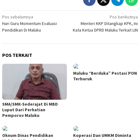
Navigasi
Pos sebelumnya
Pos berikutnya
Hari Guru Momentum Evaluasi
Menteri KKP Ditangkap KPK, Ini
pos
Pendidikan Di Maluku
Kata Ketua DPRD Maluku Terkait LIN
POS TERKAIT
Maluku “Berduka” Pestasi PON
Terburuk
SMA/SMK-Sederajat Di MBD
Luput Dari Perhatian
Pemporov Maluku
Oknum Dinas Pendidikan
Koperasi Dan UMKM Diminta