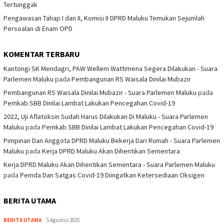
Tertunggak
Pengawasan Tahap I dan II, Komisi II DPRD Maluku Temukan Sejumlah
Persoalan di Enam OPD
KOMENTAR TERBARU
Kantongi SK Mendagri, PAW Wellem Wattimena Segera Dilakukan - Suara
Parlemen Maluku
pada
Pembangunan RS Waisala Dinilai Mubazir
Pembangunan RS Waisala Dinilai Mubazir - Suara Parlemen Maluku
pada
Pemkab SBB Dinilai Lambat Lakukan Pencegahan Covid-19
2022, Uji Aflatoksin Sudah Harus Dilakukan Di Maluku - Suara Parlemen
Maluku
pada
Pemkab SBB Dinilai Lambat Lakukan Pencegahan Covid-19
Pimpinan Dan Anggota DPRD Maluku Bekerja Dari Rumah - Suara Parlemen
Maluku
pada
Kerja DPRD Maluku Akan Dihentikan Sementara
Kerja DPRD Maluku Akan Dihentikan Sementara - Suara Parlemen Maluku
pada
Pemda Dan Satgas Covid-19 Diingatkan Ketersediaan Oksigen
BERITA UTAMA
BERITA UTAMA
5 Agustus 2025