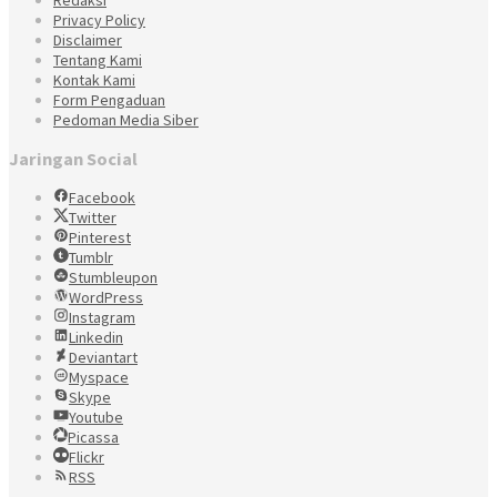
Privacy Policy
Disclaimer
Tentang Kami
Kontak Kami
Form Pengaduan
Pedoman Media Siber
Jaringan Social
Facebook
Twitter
Pinterest
Tumblr
Stumbleupon
WordPress
Instagram
Linkedin
Deviantart
Myspace
Skype
Youtube
Picassa
Flickr
RSS