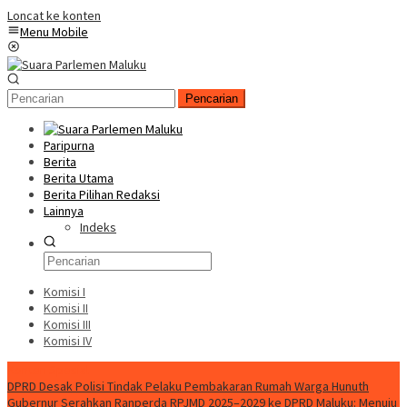
Loncat ke konten
Menu Mobile
Pencarian
Paripurna
Berita
Berita Utama
Berita Pilihan Redaksi
Lainnya
Indeks
Komisi I
Komisi II
Komisi III
Komisi IV
Konten Spesial
DPRD Desak Polisi Tindak Pelaku Pembakaran Rumah Warga Hunuth
Gubernur Serahkan Ranperda RPJMD 2025–2029 ke DPRD Maluku: Menuju