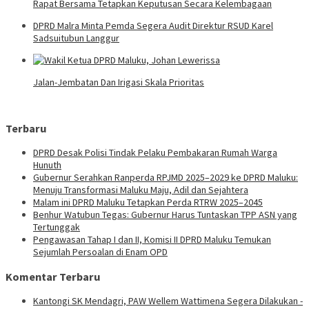
Rapat Bersama Tetapkan Keputusan Secara Kelembagaan
DPRD Malra Minta Pemda Segera Audit Direktur RSUD Karel
Sadsuitubun Langgur
Jalan-Jembatan Dan Irigasi Skala Prioritas
Terbaru
DPRD Desak Polisi Tindak Pelaku Pembakaran Rumah Warga
Hunuth
Gubernur Serahkan Ranperda RPJMD 2025–2029 ke DPRD Maluku:
Menuju Transformasi Maluku Maju, Adil dan Sejahtera
Malam ini DPRD Maluku Tetapkan Perda RTRW 2025–2045
Benhur Watubun Tegas: Gubernur Harus Tuntaskan TPP ASN yang
Tertunggak
Pengawasan Tahap I dan II, Komisi II DPRD Maluku Temukan
Sejumlah Persoalan di Enam OPD
Komentar Terbaru
Kantongi SK Mendagri, PAW Wellem Wattimena Segera Dilakukan -