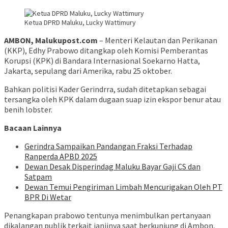
Ketua DPRD Maluku, Lucky Wattimury
AMBON, Malukupost.com
– Menteri Kelautan dan Perikanan
(KKP), Edhy Prabowo ditangkap oleh Komisi Pemberantas
Korupsi (KPK) di Bandara Internasional Soekarno Hatta,
Jakarta, sepulang dari Amerika, rabu 25 oktober.
Bahkan politisi Kader Gerindrra, sudah ditetapkan sebagai
tersangka oleh KPK dalam dugaan suap izin ekspor benur atau
benih lobster.
Bacaan Lainnya
Gerindra Sampaikan Pandangan Fraksi Terhadap
Ranperda APBD 2025
Dewan Desak Disperindag Maluku Bayar Gaji CS dan
Satpam
Dewan Temui Pengiriman Limbah Mencurigakan Oleh PT
BPR Di Wetar
Penangkapan prabowo tentunya menimbulkan pertanyaan
dikalangan publik terkait janjinya saat berkunjung di Ambon,