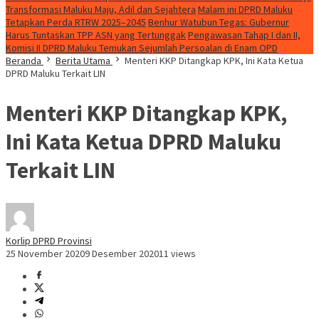
Transformasi Maluku Maju, Adil dan Sejahtera
Malam ini DPRD Maluku
Tetapkan Perda RTRW 2025–2045
Benhur Watubun Tegas: Gubernur
Harus Tuntaskan TPP ASN yang Tertunggak
Pengawasan Tahap I dan II,
Komisi II DPRD Maluku Temukan Sejumlah Persoalan di Enam OPD
Beranda
Berita Utama
Menteri KKP Ditangkap KPK, Ini Kata Ketua
DPRD Maluku Terkait LIN
Menteri KKP Ditangkap KPK,
Ini Kata Ketua DPRD Maluku
Terkait LIN
Korlip DPRD Provinsi
25 November 2020
9 Desember 2020
11 views