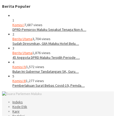
Berita Populer
1
Komisi I
7,687 views
DPRD-Pemprov Maluku Sepakat Tenaga Non-A…
2
Berita Utama
3,704 views
Sudah Diresmikan, GIIA Maluku Hotel Belu…
3
Berita Utama
1,876 views
45 Anggota DPRD Maluku Terpilih Periode …
4
Komisi IV
1,572 views
Bulan Ini Gubernur Tandatangani SK, Guru…
5
Komisi III
1,277 views
Pemberlakuan Surat Bebas Covid-19, Pemda…
Indeks
Kode Etik
Karir
Redaksi