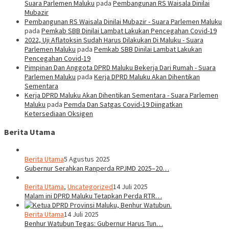
Suara Parlemen Maluku
pada
Pembangunan RS Waisala Dinilai
Mubazir
Pembangunan RS Waisala Dinilai Mubazir - Suara Parlemen Maluku
pada
Pemkab SBB Dinilai Lambat Lakukan Pencegahan Covid-19
2022, Uji Aflatoksin Sudah Harus Dilakukan Di Maluku - Suara
Parlemen Maluku
pada
Pemkab SBB Dinilai Lambat Lakukan
Pencegahan Covid-19
Pimpinan Dan Anggota DPRD Maluku Bekerja Dari Rumah - Suara
Parlemen Maluku
pada
Kerja DPRD Maluku Akan Dihentikan
Sementara
Kerja DPRD Maluku Akan Dihentikan Sementara - Suara Parlemen
Maluku
pada
Pemda Dan Satgas Covid-19 Diingatkan
Ketersediaan Oksigen
Berita Utama
Berita Utama
5 Agustus 2025
Gubernur Serahkan Ranperda RPJMD 2025–20…
Berita Utama
,
Uncategorized
14 Juli 2025
Malam ini DPRD Maluku Tetapkan Perda RTR…
Berita Utama
14 Juli 2025
Benhur Watubun Tegas: Gubernur Harus Tun…