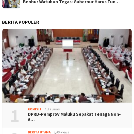
Benhur Watubun Tegas: Gubernur Harus Tun…
BERITA POPULER
1
KOMISI I
7,687 views
DPRD-Pemprov Maluku Sepakat Tenaga Non-
A…
BERITA UTAMA
3,704 views