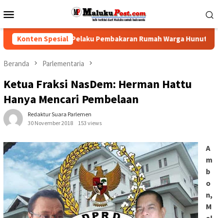
Loncat
Menu
ke
Mobile
konten
Polisi Tindak Pelaku Pembakaran Rumah Warga Hunuth
Konten Spesial
G
Beranda
Parlementaria
Ketua Fraksi NasDem: Herman Hattu
Hanya Mencari Pembelaan
Redaktur Suara Parlemen
30 November 2018
153 views
A
m
b
o
n,
M