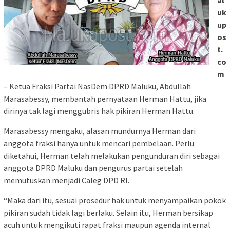
al
uk
up
os
t.
co
m
– Ketua Fraksi Partai NasDem DPRD Maluku, Abdullah
Marasabessy, membantah pernyataan Herman Hattu, jika
dirinya tak lagi menggubris hak pikiran Herman Hattu.
Marasabessy mengaku, alasan mundurnya Herman dari
anggota fraksi hanya untuk mencari pembelaan. Perlu
diketahui, Herman telah melakukan pengunduran diri sebagai
anggota DPRD Maluku dan pengurus partai setelah
memutuskan menjadi Caleg DPD RI.
“Maka dari itu, sesuai prosedur hak untuk menyampaikan pokok
pikiran sudah tidak lagi berlaku. Selain itu, Herman bersikap
acuh untuk mengikuti rapat fraksi maupun agenda internal