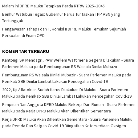
Malam ini DPRD Maluku Tetapkan Perda RTRW 2025–2045
Benhur Watubun Tegas: Gubernur Harus Tuntaskan TPP ASN yang
Tertunggak
Pengawasan Tahap I dan II, Komisi II DPRD Maluku Temukan Sejumlah
Persoalan di Enam OPD
KOMENTAR TERBARU
Kantongi SK Mendagri, PAW Wellem Wattimena Segera Dilakukan - Suara
Parlemen Maluku
pada
Pembangunan RS Waisala Dinilai Mubazir
Pembangunan RS Waisala Dinilai Mubazir - Suara Parlemen Maluku
pada
Pemkab SBB Dinilai Lambat Lakukan Pencegahan Covid-19
2022, Uji Aflatoksin Sudah Harus Dilakukan Di Maluku - Suara Parlemen
Maluku
pada
Pemkab SBB Dinilai Lambat Lakukan Pencegahan Covid-19
Pimpinan Dan Anggota DPRD Maluku Bekerja Dari Rumah - Suara Parlemen
Maluku
pada
Kerja DPRD Maluku Akan Dihentikan Sementara
Kerja DPRD Maluku Akan Dihentikan Sementara - Suara Parlemen Maluku
pada
Pemda Dan Satgas Covid-19 Diingatkan Ketersediaan Oksigen