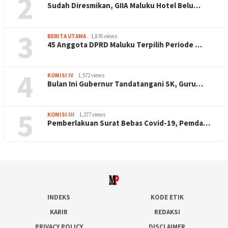
2
Sudah Diresmikan, GIIA Maluku Hotel Belu…
3
BERITA UTAMA
1,876 views
45 Anggota DPRD Maluku Terpilih Periode …
4
KOMISI IV
1,572 views
Bulan Ini Gubernur Tandatangani SK, Guru…
5
KOMISI III
1,277 views
Pemberlakuan Surat Bebas Covid-19, Pemda…
INDEKS
KODE ETIK
KARIR
REDAKSI
PRIVACY POLICY
DISCLAIMER