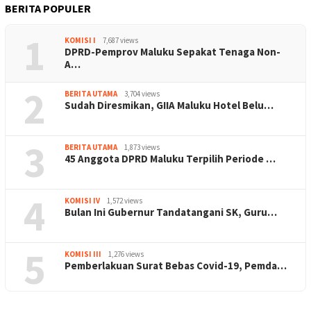
BERITA POPULER
1
KOMISI I
7,687 views
DPRD-Pemprov Maluku Sepakat Tenaga Non-
A…
2
BERITA UTAMA
3,704 views
Sudah Diresmikan, GIIA Maluku Hotel Belu…
3
BERITA UTAMA
1,873 views
45 Anggota DPRD Maluku Terpilih Periode …
4
KOMISI IV
1,572 views
Bulan Ini Gubernur Tandatangani SK, Guru…
5
KOMISI III
1,276 views
Pemberlakuan Surat Bebas Covid-19, Pemda…