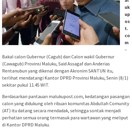
al
uk
up
os
t.
co
m
–
Bakal calon Gubernur (Cagub) dan Calon wakil Gubernur
(Cawagub) Provinsi Maluku, Said Assagaf dan Anderias
Rentanubun yang dikenal dengan Akronim SANTUN itu,
terlihat mendatangi Kantor DPRD Provinsi Maluku, Senin (8/1)
sekitar pukul 11.45 WIT.
Berdasarkan pantauan malukupost.com, kedatangan pasangan
calon yang didukung oleh ribuan komunitas Abdullah Comunity
(AT) itu datang secara mendadak, sehingga sontak menjadi
perhatian semua orang termasuk para wartawan yang meliput
di Kantor DPRD Maluku.