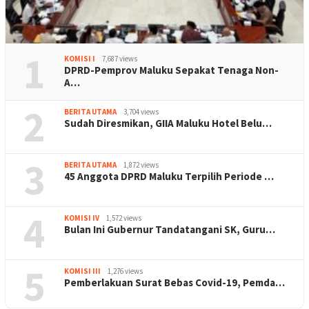
1
KOMISI I
7,687 views
DPRD-Pemprov Maluku Sepakat Tenaga Non-
A…
2
BERITA UTAMA
3,704 views
Sudah Diresmikan, GIIA Maluku Hotel Belu…
3
BERITA UTAMA
1,872 views
45 Anggota DPRD Maluku Terpilih Periode …
4
KOMISI IV
1,572 views
Bulan Ini Gubernur Tandatangani SK, Guru…
5
KOMISI III
1,276 views
Pemberlakuan Surat Bebas Covid-19, Pemda…