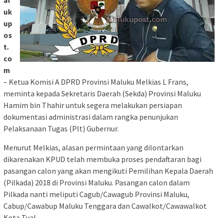
al
uk
up
os
t.
co
m
– Ketua Komisi A DPRD Provinsi Maluku Melkias L Frans,
meminta kepada Sekretaris Daerah (Sekda) Provinsi Maluku
Hamim bin Thahir untuk segera melakukan persiapan
dokumentasi administrasi dalam rangka penunjukan
Pelaksanaan Tugas (Plt) Gubernur.
Menurut Melkias, alasan permintaan yang dilontarkan
dikarenakan KPUD telah membuka proses pendaftaran bagi
pasangan calon yang akan mengikuti Pemilihan Kepala Daerah
(Pilkada) 2018 di Provinsi Maluku. Pasangan calon dalam
Pilkada nanti meliputi Cagub/Cawagub Provinsi Maluku,
Cabup/Cawabup Maluku Tenggara dan Cawalkot/Cawawalkot
Kota Tual.