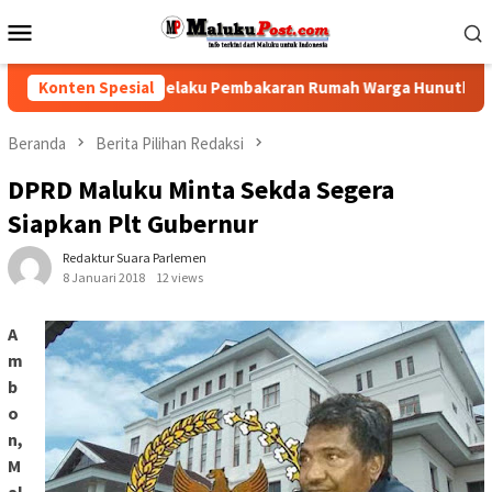
Loncat
Menu
ke
Mobile
konten
lisi Tindak Pelaku Pembakaran Rumah Warga Hunuth
Konten Spesial
Gub
Beranda
Berita Pilihan Redaksi
DPRD Maluku Minta Sekda Segera
Siapkan Plt Gubernur
Redaktur Suara Parlemen
8 Januari 2018
12 views
A
m
b
o
n,
M