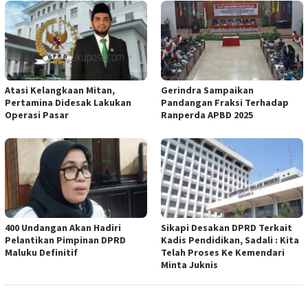
Atasi Kelangkaan Mitan,
Gerindra Sampaikan
Pertamina Didesak Lakukan
Pandangan Fraksi Terhadap
Operasi Pasar
Ranperda APBD 2025
400 Undangan Akan Hadiri
Sikapi Desakan DPRD Terkait
Pelantikan Pimpinan DPRD
Kadis Pendidikan, Sadali : Kita
Maluku Definitif
Telah Proses Ke Kemendari
Minta Juknis