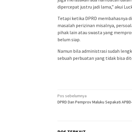
dipercepat justru jadi lama,” akui Luck
Tetapi ketika DPRD membahasnya di 
masalah perizinan misalnya, persoal
pihak lain atau swasta yang mempros
belum siap.
Namun bila administrasi sudah leng
sebuah perbuatan yang tidak bisa dito
Navigasi
Pos sebelumnya
DPRD Dan Pemprov Maluku Sepakati APBD
pos
POS TERKAIT