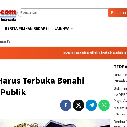
Pencaria
BERITA PILIHAN REDAKSI
LAINNYA
isi IV
DPRD Desak Polisi Tindak Pelaku Pembak
TERB
DPRD De
arus Terbuka Benahi
Rumah 
Gubern
 Publik
ke DPRD
Maju, A
Malam i
2025–2
Benhur 