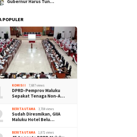
Gubernur Harus Tun…
A POPULER
1
KOMISI I
7,687 views
DPRD-Pemprov Maluku
Sepakat Tenaga Non-A…
2
BERITA UTAMA
3,704 views
Sudah Diresmikan, GIIA
Maluku Hotel Belu…
BERITA UTAMA
1,871 views