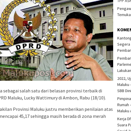
TPP ASN
Pengawa
Temukan
KOME
Kantong
Segera 
Pembang
Pembang
Parlem
Lakuka
2022, Uj
Maluku 
 sebagai salah satu dari belasan provinsi terbaik di
SBB Din
PRD Maluku, Lucky Wattimury di Ambon, Rabu (18/10).
Pimpina
Rumah -
kilan Provinsi Maluku justru memberikan penilaian atas
Maluku 
mencapai 45,17 sehingga masih berada di zona merah
Kerja D
Suara P