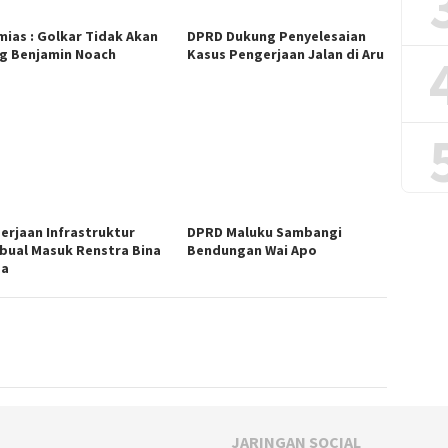
mias : Golkar Tidak Akan
DPRD Dukung Penyelesaian
g Benjamin Noach
Kasus Pengerjaan Jalan di Aru
erjaan Infrastruktur
DPRD Maluku Sambangi
bual Masuk Renstra Bina
Bendungan Wai Apo
ga
JARINGAN SOCIAL