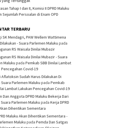
 yang Tertunggak
san Tahap I dan II, Komisi II DPRD Maluku
 Sejumlah Persoalan di Enam OPD
NTAR TERBARU
i SK Mendagri, PAW Wellem Wattimena
Dilakukan - Suara Parlemen Maluku
pada
unan RS Waisala Dinilai Mubazir
unan RS Waisala Dinilai Mubazir - Suara
en Maluku
pada
Pemkab SBB Dinilai Lambat
n Pencegahan Covid-19
i Aflatoksin Sudah Harus Dilakukan Di
- Suara Parlemen Maluku
pada
Pemkab
ilai Lambat Lakukan Pencegahan Covid-19
n Dan Anggota DPRD Maluku Bekerja Dari
 Suara Parlemen Maluku
pada
Kerja DPRD
Akan Dihentikan Sementara
PRD Maluku Akan Dihentikan Sementara -
arlemen Maluku
pada
Pemda Dan Satgas