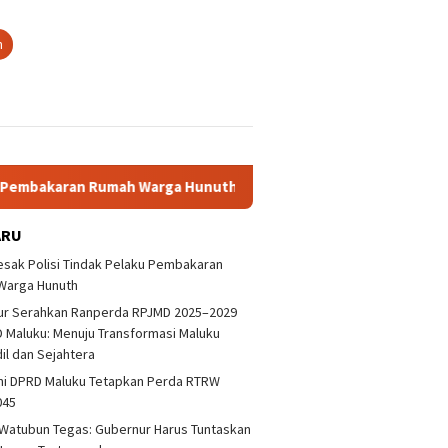
n
aran Rumah Warga Hunuth
Gubernur Serahkan Ranperda RP
ARU
sak Polisi Tindak Pelaku Pembakaran
Warga Hunuth
ur Serahkan Ranperda RPJMD 2025–2029
 Maluku: Menuju Transformasi Maluku
dil dan Sejahtera
ni DPRD Maluku Tetapkan Perda RTRW
045
Watubun Tegas: Gubernur Harus Tuntaskan