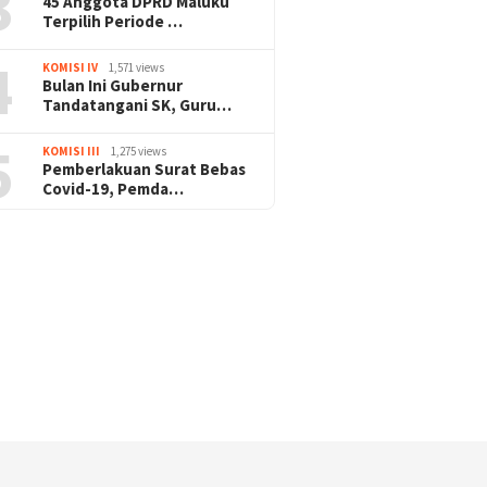
3
45 Anggota DPRD Maluku
Terpilih Periode …
4
KOMISI IV
1,571 views
Bulan Ini Gubernur
Tandatangani SK, Guru…
5
KOMISI III
1,275 views
Pemberlakuan Surat Bebas
Covid-19, Pemda…