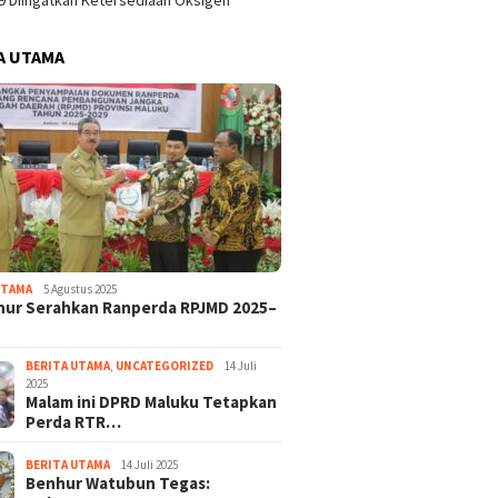
9 Diingatkan Ketersediaan Oksigen
A UTAMA
UTAMA
5 Agustus 2025
nur Serahkan Ranperda RPJMD 2025–
BERITA UTAMA
,
UNCATEGORIZED
14 Juli
2025
Malam ini DPRD Maluku Tetapkan
Perda RTR…
BERITA UTAMA
14 Juli 2025
Benhur Watubun Tegas: