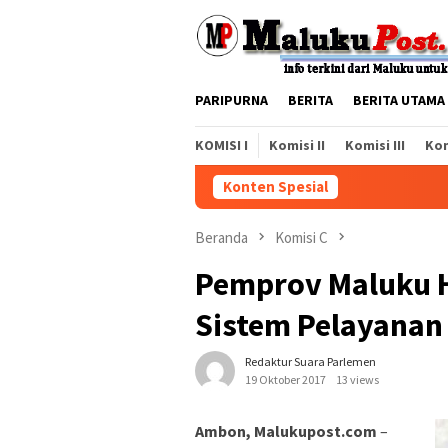
Loncat
ke
konten
PARIPURNA
BERITA
BERITA UTAMA
KOMISI I
Komisi II
Komisi III
Kom
Konten Spesial
Beranda
Komisi C
Pemprov Maluku H
Sistem Pelayanan
Redaktur Suara Parlemen
19 Oktober 2017
13 views
Ambon, Malukupost.com
–