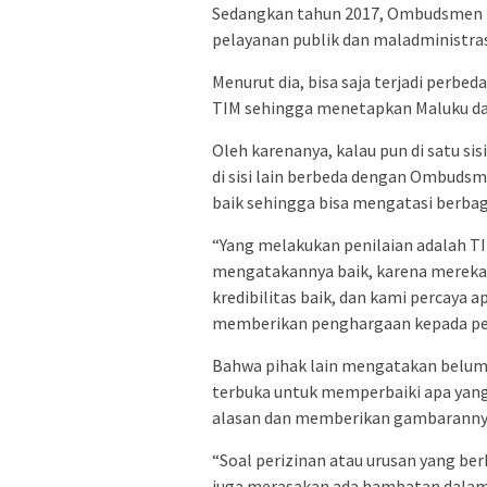
Sedangkan tahun 2017, Ombudsmen p
pelayanan publik dan maladministras
Menurut dia, bisa saja terjadi perbed
TIM sehingga menetapkan Maluku dal
Oleh karenanya, kalau pun di satu si
di sisi lain berbeda dengan Ombudsm
baik sehingga bisa mengatasi berbag
“Yang melakukan penilaian adalah TI
mengatakannya baik, karena mereka
kredibilitas baik, dan kami percaya 
memberikan penghargaan kepada pem
Bahwa pihak lain mengatakan belum 
terbuka untuk memperbaiki apa yang
alasan dan memberikan gambaranny
“Soal perizinan atau urusan yang be
juga merasakan ada hambatan dalam 