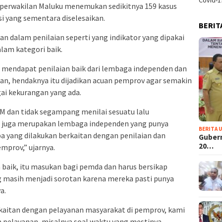
Covid-1
erwakilan Maluku menemukan sedikitnya 159 kasus
i yang sementara diselesaikan.
BERIT
aan dalam penilaian seperti yang indikator yang dipakai
am kategori baik.
si mendapat penilaian baik dari lembaga independen dan
an, hendaknya itu dijadikan acuan pemprov agar semakin
ai kekurangan yang ada.
M dan tidak segampang menilai sesuatu lalu
 juga merupakan lembaga independen yang punya
BERITA 
apa yang dilakukan berkaitan dengan penilaian dan
Guber
20…
prov,” ujarnya.
baik, itu masukan bagi pemda dan harus bersikap
 masih menjadi sorotan karena mereka pasti punya
a.
rkaitan dengan pelayanan masyarakat di pemprov, kami
pelayanan, misalnya soal waktu yang mestinya