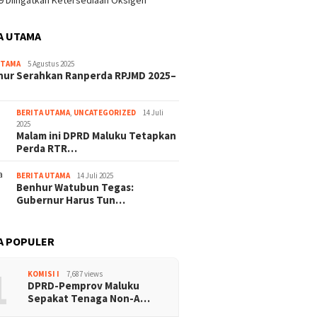
9 Diingatkan Ketersediaan Oksigen
A UTAMA
UTAMA
5 Agustus 2025
nur Serahkan Ranperda RPJMD 2025–
BERITA UTAMA
,
UNCATEGORIZED
14 Juli
2025
Malam ini DPRD Maluku Tetapkan
Perda RTR…
BERITA UTAMA
14 Juli 2025
Benhur Watubun Tegas:
Gubernur Harus Tun…
A POPULER
1
KOMISI I
7,687 views
DPRD-Pemprov Maluku
Sepakat Tenaga Non-A…