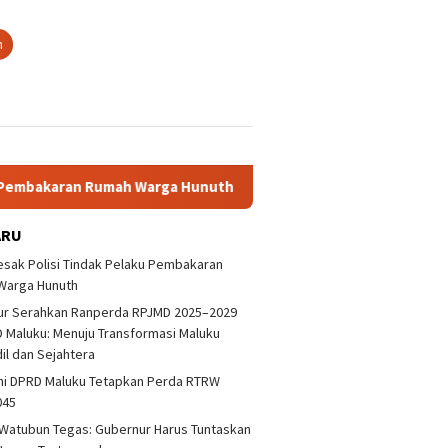
n
karan Rumah Warga Hunuth
Gubernur Serahkan Ranperda R
ARU
sak Polisi Tindak Pelaku Pembakaran
Warga Hunuth
ur Serahkan Ranperda RPJMD 2025–2029
 Maluku: Menuju Transformasi Maluku
dil dan Sejahtera
ni DPRD Maluku Tetapkan Perda RTRW
045
Watubun Tegas: Gubernur Harus Tuntaskan