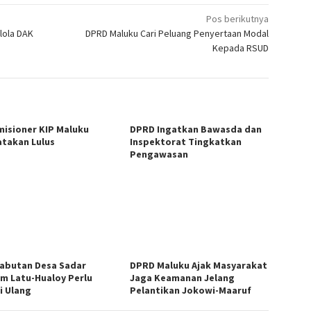
Pos berikutnya
lola DAK
DPRD Maluku Cari Peluang Penyertaan Modal
Kepada RSUD
misioner KIP Maluku
DPRD Ingatkan Bawasda dan
atakan Lulus
Inspektorat Tingkatkan
Pengawasan
abutan Desa Sadar
DPRD Maluku Ajak Masyarakat
m Latu-Hualoy Perlu
Jaga Keamanan Jelang
i Ulang
Pelantikan Jokowi-Maaruf