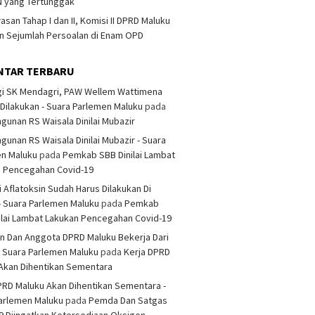
 yang Tertunggak
san Tahap I dan II, Komisi II DPRD Maluku
 Sejumlah Persoalan di Enam OPD
NTAR TERBARU
i SK Mendagri, PAW Wellem Wattimena
Dilakukan - Suara Parlemen Maluku
pada
unan RS Waisala Dinilai Mubazir
unan RS Waisala Dinilai Mubazir - Suara
en Maluku
pada
Pemkab SBB Dinilai Lambat
n Pencegahan Covid-19
i Aflatoksin Sudah Harus Dilakukan Di
- Suara Parlemen Maluku
pada
Pemkab
ilai Lambat Lakukan Pencegahan Covid-19
n Dan Anggota DPRD Maluku Bekerja Dari
 Suara Parlemen Maluku
pada
Kerja DPRD
Akan Dihentikan Sementara
PRD Maluku Akan Dihentikan Sementara -
arlemen Maluku
pada
Pemda Dan Satgas