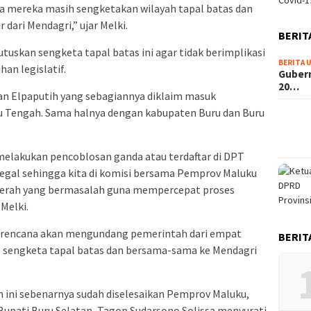
Covid-1
ga mereka masih sengketakan wilayah tapal batas dan
dari Mendagri,” ujar Melki.
BERIT
skan sengketa tapal batas ini agar tidak berimplikasi
BERITA 
an legislatif.
Guber
20…
n Elpaputih yang sebagiannya diklaim masuk
u Tengah. Sama halnya dengan kabupaten Buru dan Buru
 melakukan pencoblosan ganda atau terdaftar di DPT
ilegal sehingga kita di komisi bersama Pemprov Maluku
aerah yang bermasalah guna mempercepat proses
Melki.
berencana akan mengundang pemerintah dari empat
BERIT
sengketa tapal batas dan bersama-sama ke Mendagri
 ini sebenarnya sudah diselesaikan Pemprov Maluku,
 Bupati Buru Selatan, Tagop Sudarsono Solissa menyurati