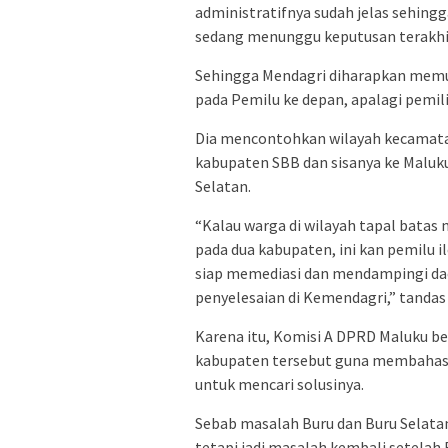
administratifnya sudah jelas sehing
sedang menunggu keputusan terakhir 
Sehingga Mendagri diharapkan memutu
pada Pemilu ke depan, apalagi pemilih
Dia mencontohkan wilayah kecamata
kabupaten SBB dan sisanya ke Maluk
Selatan.
“Kalau warga di wilayah tapal batas
pada dua kabupaten, ini kan pemilu 
siap memediasi dan mendampingi d
penyelesaian di Kemendagri,” tandas 
Karena itu, Komisi A DPRD Maluku 
kabupaten tersebut guna membahas 
untuk mencari solusinya.
Sebab masalah Buru dan Buru Selatan
tetapi jadi masalah kembali setelah