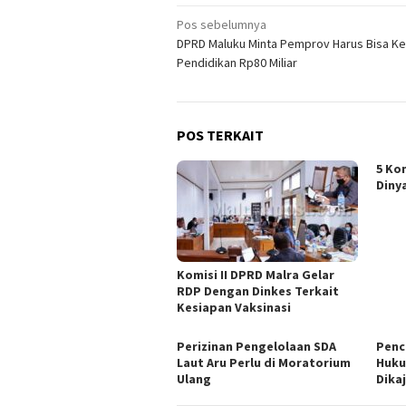
Navigasi
Pos sebelumnya
DPRD Maluku Minta Pemprov Harus Bisa Ke
pos
Pendidikan Rp80 Miliar
POS TERKAIT
5 Ko
Diny
Komisi II DPRD Malra Gelar
RDP Dengan Dinkes Terkait
Kesiapan Vaksinasi
Perizinan Pengelolaan SDA
Penc
Laut Aru Perlu di Moratorium
Huku
Ulang
Dikaj