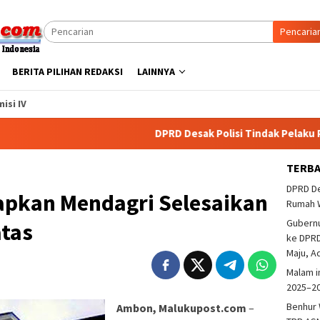
Pencaria
BERITA PILIHAN REDAKSI
LAINNYA
isi IV
DPRD Desak Polisi Tindak Pelaku Pemba
TERB
DPRD De
pkan Mendagri Selesaikan
Rumah 
Gubern
atas
ke DPRD
Maju, A
Malam i
2025–2
Benhur 
Ambon, Malukupost.com
–