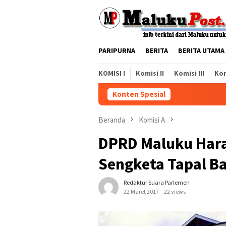
Loncat
ke
konten
PARIPURNA
BERITA
BERITA UTAMA
KOMISI I
Komisi II
Komisi III
Kom
Konten Spesial
Beranda
Komisi A
DPRD Maluku Hara
Sengketa Tapal B
Redaktur Suara Parlemen
22 Maret 2017
22 views