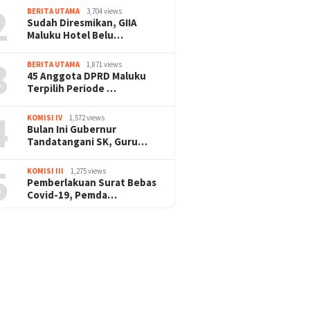
2
BERITA UTAMA
3,704 views
Sudah Diresmikan, GIIA
Maluku Hotel Belu…
3
BERITA UTAMA
1,871 views
45 Anggota DPRD Maluku
Terpilih Periode …
4
KOMISI IV
1,572 views
Bulan Ini Gubernur
Tandatangani SK, Guru…
5
KOMISI III
1,275 views
Pemberlakuan Surat Bebas
Covid-19, Pemda…