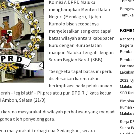
TPP ASN
Komisi A DPRD Maluku
Pengawa
mengharapkan Menteri Dalam
Temukan
Negeri (Mendagri), Tjahjo
Kumolo bisa secepatnya
KOME
menyelesaikan sengketa tapal
batas wilayah antara kabupaten
Kantong
Buru dengan Buru Selatan
Segera 
Pembang
maupun Maluku Tengah dengan
Seram Bagian Barat (SBB).
Pembang
Parlem
“Sengketa tapal batas ini perlu
Lakuka
diselesaikan karena akan
2022, Uj
berimplikasi pada pelaksanaan
Maluku 
rah – legislatif – Pilpres atau pun DPD RI,” kata ketua
SBB Din
i Ambon, Selasa (21/3).
Pimpina
Rumah -
u karena masyarakat di wilayah perbatasan yang menjadi
Maluku 
 ganda oleh penyelenggara.
Kerja D
Suara P
ena masyarakat terbagi dua. Sedangkan, secara