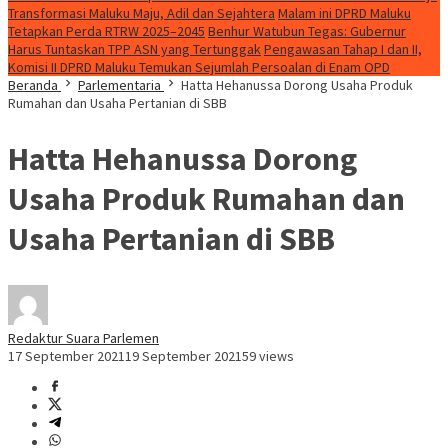
Transformasi Maluku Maju, Adil dan Sejahtera
Malam ini DPRD Maluku
Tetapkan Perda RTRW 2025–2045
Benhur Watubun Tegas: Gubernur
Harus Tuntaskan TPP ASN yang Tertunggak
Pengawasan Tahap I dan II,
Komisi II DPRD Maluku Temukan Sejumlah Persoalan di Enam OPD
Beranda
Parlementaria
Hatta Hehanussa Dorong Usaha Produk
Rumahan dan Usaha Pertanian di SBB
Hatta Hehanussa Dorong
Usaha Produk Rumahan dan
Usaha Pertanian di SBB
Redaktur Suara Parlemen
17 September 2021
19 September 2021
59 views