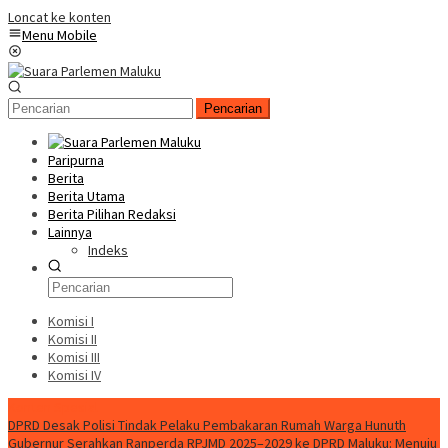
Loncat ke konten
Menu Mobile
Pencarian
Paripurna
Berita
Berita Utama
Berita Pilihan Redaksi
Lainnya
Indeks
Komisi I
Komisi II
Komisi III
Komisi IV
Konten Spesial
DPRD Desak Polisi Tindak Pelaku Pembakaran Rumah Warga Hunuth
Gubernur Serahkan Ranperda RPJMD 2025–2029 ke DPRD Maluku: Menuju