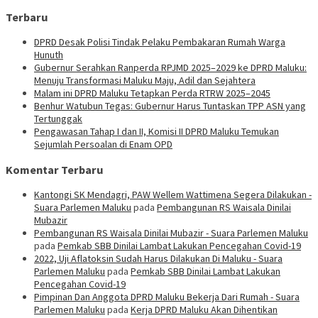
Terbaru
DPRD Desak Polisi Tindak Pelaku Pembakaran Rumah Warga
Hunuth
Gubernur Serahkan Ranperda RPJMD 2025–2029 ke DPRD Maluku:
Menuju Transformasi Maluku Maju, Adil dan Sejahtera
Malam ini DPRD Maluku Tetapkan Perda RTRW 2025–2045
Benhur Watubun Tegas: Gubernur Harus Tuntaskan TPP ASN yang
Tertunggak
Pengawasan Tahap I dan II, Komisi II DPRD Maluku Temukan
Sejumlah Persoalan di Enam OPD
Komentar Terbaru
Kantongi SK Mendagri, PAW Wellem Wattimena Segera Dilakukan -
Suara Parlemen Maluku
pada
Pembangunan RS Waisala Dinilai
Mubazir
Pembangunan RS Waisala Dinilai Mubazir - Suara Parlemen Maluku
pada
Pemkab SBB Dinilai Lambat Lakukan Pencegahan Covid-19
2022, Uji Aflatoksin Sudah Harus Dilakukan Di Maluku - Suara
Parlemen Maluku
pada
Pemkab SBB Dinilai Lambat Lakukan
Pencegahan Covid-19
Pimpinan Dan Anggota DPRD Maluku Bekerja Dari Rumah - Suara
Parlemen Maluku
pada
Kerja DPRD Maluku Akan Dihentikan