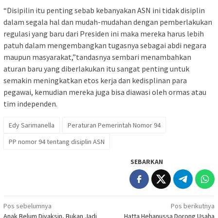
“Disipilin itu penting sebab kebanyakan ASN ini tidak disiplin
dalam segala hal dan mudah-mudahan dengan pemberlakukan
regulasi yang baru dari Presiden ini maka mereka harus lebih
patuh dalam mengembangkan tugasnya sebagai abdi negara
maupun masyarakat,”tandasnya sembari menambahkan
aturan baru yang diberlakukan itu sangat penting untuk
semakin meningkatkan etos kerja dan kedisplinan para
pegawai, kemudian mereka juga bisa diawasi oleh ormas atau
tim independen.
Edy Sarimanella
Peraturan Pemerintah Nomor 94
PP nomor 94 tentang disiplin ASN
SEBARKAN
Navigasi
Pos sebelumnya
Pos berikutnya
Anak Belum Divaksin, Bukan Jadi
Hatta Hehanussa Dorong Usaha