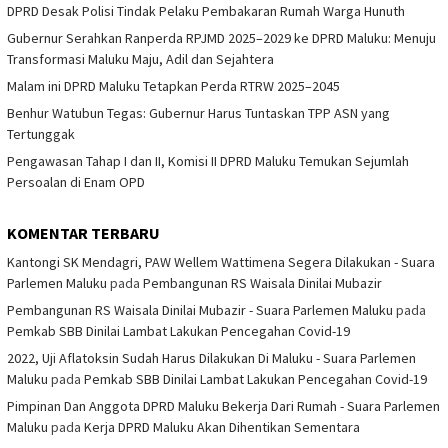
DPRD Desak Polisi Tindak Pelaku Pembakaran Rumah Warga Hunuth
Gubernur Serahkan Ranperda RPJMD 2025–2029 ke DPRD Maluku: Menuju
Transformasi Maluku Maju, Adil dan Sejahtera
Malam ini DPRD Maluku Tetapkan Perda RTRW 2025–2045
Benhur Watubun Tegas: Gubernur Harus Tuntaskan TPP ASN yang
Tertunggak
Pengawasan Tahap I dan II, Komisi II DPRD Maluku Temukan Sejumlah
Persoalan di Enam OPD
KOMENTAR TERBARU
Kantongi SK Mendagri, PAW Wellem Wattimena Segera Dilakukan - Suara
Parlemen Maluku
pada
Pembangunan RS Waisala Dinilai Mubazir
Pembangunan RS Waisala Dinilai Mubazir - Suara Parlemen Maluku
pada
Pemkab SBB Dinilai Lambat Lakukan Pencegahan Covid-19
2022, Uji Aflatoksin Sudah Harus Dilakukan Di Maluku - Suara Parlemen
Maluku
pada
Pemkab SBB Dinilai Lambat Lakukan Pencegahan Covid-19
Pimpinan Dan Anggota DPRD Maluku Bekerja Dari Rumah - Suara Parlemen
Maluku
pada
Kerja DPRD Maluku Akan Dihentikan Sementara