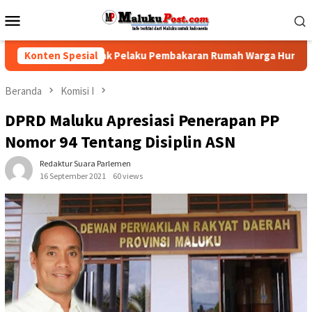
Loncat
Menu
ke
Mobile
konten
k Polisi Tindak Pelaku Pembakaran Rumah Warga Hunuth
Konten Spesial
Beranda
Komisi I
DPRD Maluku Apresiasi Penerapan PP
Nomor 94 Tentang Disiplin ASN
Redaktur Suara Parlemen
16 September 2021
60 views