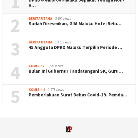
1
A…
2
BERITA UTAMA
3,704 views
Sudah Diresmikan, GIIA Maluku Hotel Belu…
3
BERITA UTAMA
1,870 views
45 Anggota DPRD Maluku Terpilih Periode …
4
KOMISI IV
1,571 views
Bulan Ini Gubernur Tandatangani SK, Guru…
5
KOMISI III
1,275 views
Pemberlakuan Surat Bebas Covid-19, Pemda…