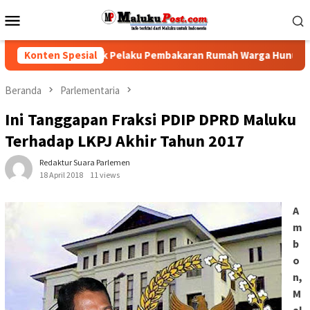
Loncat
Menu
ke
Mobile
konten
k Polisi Tindak Pelaku Pembakaran Rumah Warga Hunuth
Konten Spesial
Beranda
Parlementaria
Ini Tanggapan Fraksi PDIP DPRD Maluku
Terhadap LKPJ Akhir Tahun 2017
Redaktur Suara Parlemen
18 April 2018
11 views
A
m
b
o
n,
M