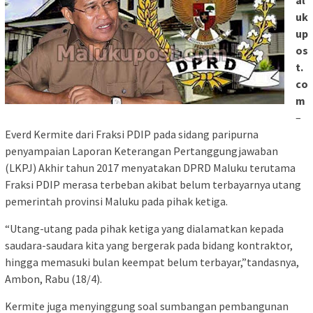
al
uk
up
os
t.
co
m
–
Everd Kermite dari Fraksi PDIP pada sidang paripurna
penyampaian Laporan Keterangan Pertanggungjawaban
(LKPJ) Akhir tahun 2017 menyatakan DPRD Maluku terutama
Fraksi PDIP merasa terbeban akibat belum terbayarnya utang
pemerintah provinsi Maluku pada pihak ketiga.
“Utang-utang pada pihak ketiga yang dialamatkan kepada
saudara-saudara kita yang bergerak pada bidang kontraktor,
hingga memasuki bulan keempat belum terbayar,”tandasnya,
Ambon, Rabu (18/4).
Kermite juga menyinggung soal sumbangan pembangunan