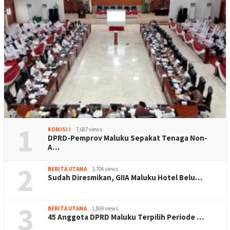
1
KOMISI I
7,687 views
DPRD-Pemprov Maluku Sepakat Tenaga Non-
A…
2
BERITA UTAMA
3,704 views
Sudah Diresmikan, GIIA Maluku Hotel Belu…
3
BERITA UTAMA
1,869 views
45 Anggota DPRD Maluku Terpilih Periode …