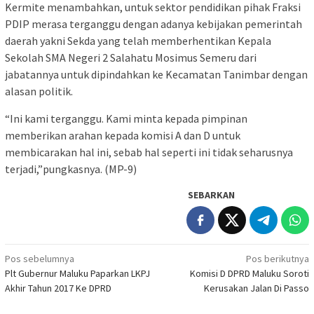
Kermite menambahkan, untuk sektor pendidikan pihak Fraksi
PDIP merasa terganggu dengan adanya kebijakan pemerintah
daerah yakni Sekda yang telah memberhentikan Kepala
Sekolah SMA Negeri 2 Salahatu Mosimus Semeru dari
jabatannya untuk dipindahkan ke Kecamatan Tanimbar dengan
alasan politik.
“Ini kami terganggu. Kami minta kepada pimpinan
memberikan arahan kepada komisi A dan D untuk
membicarakan hal ini, sebab hal seperti ini tidak seharusnya
terjadi,”pungkasnya. (MP-9)
SEBARKAN
Navigasi
Pos sebelumnya
Pos berikutnya
Plt Gubernur Maluku Paparkan LKPJ
Komisi D DPRD Maluku Soroti
pos
Akhir Tahun 2017 Ke DPRD
Kerusakan Jalan Di Passo