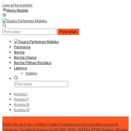
Loncat ke konten
Menu Mobile
Pencarian
Paripurna
Berita
Berita Utama
Berita Pilihan Redaksi
Lainnya
Indeks
Komisi I
Komisi II
Komisi III
Komisi IV
Konten Spesial
DPRD Desak Polisi Tindak Pelaku Pembakaran Rumah Warga Hunuth
Gubernur Serahkan Ranperda RPJMD 2025–2029 ke DPRD Maluku: Menuju