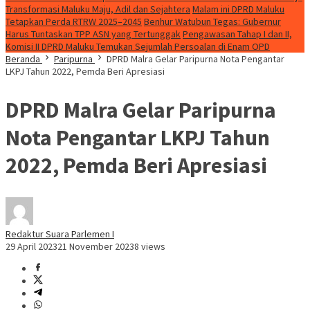
Transformasi Maluku Maju, Adil dan Sejahtera
Malam ini DPRD Maluku
Tetapkan Perda RTRW 2025–2045
Benhur Watubun Tegas: Gubernur
Harus Tuntaskan TPP ASN yang Tertunggak
Pengawasan Tahap I dan II,
Komisi II DPRD Maluku Temukan Sejumlah Persoalan di Enam OPD
Beranda
Paripurna
DPRD Malra Gelar Paripurna Nota Pengantar
LKPJ Tahun 2022, Pemda Beri Apresiasi
DPRD Malra Gelar Paripurna
Nota Pengantar LKPJ Tahun
2022, Pemda Beri Apresiasi
Redaktur Suara Parlemen I
29 April 2023
21 November 2023
8 views