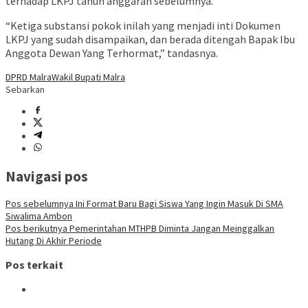
terhadap LKPJ tahun anggaran sebelumnya.
“Ketiga substansi pokok inilah yang menjadi inti Dokumen
LKPJ yang sudah disampaikan, dan berada ditengah Bapak Ibu
Anggota Dewan Yang Terhormat,” tandasnya.
DPRD Malra
Wakil Bupati Malra
Sebarkan
Navigasi pos
Pos sebelumnya
Ini Format Baru Bagi Siswa Yang Ingin Masuk Di SMA
Siwalima Ambon
Pos berikutnya
Pemerintahan MTHPB Diminta Jangan Meinggalkan
Hutang Di Akhir Periode
Pos terkait