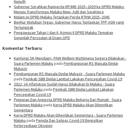
Hunuth
Gubernur Serahkan Ranperda RPJMD 2025–2029 ke DPRD Maluku:
Menuju Transformasi Maluku Maju, Adil dan Sejahtera
Malam ini DPRD Maluku Tetapkan Perda RTRW 2025–2045
Benhur Watubun Tegas: Gubernur Harus Tuntaskan TPP ASN yang
Tertunggak
Pengawasan Tahap I dan II, Komisi II DPRD Maluku Temukan
Sejumlah Persoalan di Enam OPD
Komentar Terbaru
Kantongi SK Mendagri, PAW Wellem Wattimena Segera Dilakukan -
Suara Parlemen Maluku
pada
Pembangunan RS Waisala Dinilai
Mubazir
Pembangunan RS Waisala Dinilai Mubazir - Suara Parlemen Maluku
pada
Pemkab SBB Dinilai Lambat Lakukan Pencegahan Covid-19
2022, Uji Aflatoksin Sudah Harus Dilakukan Di Maluku - Suara
Parlemen Maluku
pada
Pemkab SBB Dinilai Lambat Lakukan
Pencegahan Covid-19
Pimpinan Dan Anggota DPRD Maluku Bekerja Dari Rumah - Suara
Parlemen Maluku
pada
Kerja DPRD Maluku Akan Dihentikan
Sementara
Kerja DPRD Maluku Akan Dihentikan Sementara - Suara Parlemen
Maluku
pada
Pemda Dan Satgas Covid-19 Diingatkan
Ketersediaan Oksigen