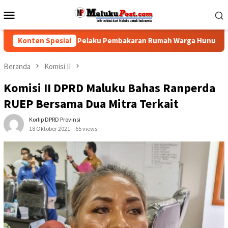
Loncat
Menu
ke
Mobile
konten
 Polisi Tindak Pelaku Pembakaran Rumah Warga Hunuth
Konten Spesial
Beranda
Komisi II
Komisi II DPRD Maluku Bahas Ranperda
RUEP Bersama Dua Mitra Terkait
Korlip DPRD Provinsi
18 Oktober 2021
65 views