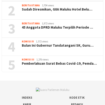
2
BERITA UTAMA
3,704 views
Sudah Diresmikan, GIIA Maluku Hotel Belu…
3
BERITA UTAMA
1,872 views
45 Anggota DPRD Maluku Terpilih Periode …
4
KOMISI IV
1,572 views
Bulan Ini Gubernur Tandatangani SK, Guru…
5
KOMISI III
1,276 views
Pemberlakuan Surat Bebas Covid-19, Pemda…
INDEKS
KODE ETIK
KARIR
REDAKSI