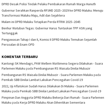
DPRD Desak Polisi Tindak Pelaku Pembakaran Rumah Warga Hunuth
Gubernur Serahkan Ranperda RPJMD 2025–2029 ke DPRD Maluku: Menuju
Transformasi Maluku Maju, Adil dan Sejahtera
Malam ini DPRD Maluku Tetapkan Perda RTRW 2025–2045
Benhur Watubun Tegas: Gubernur Harus Tuntaskan TPP ASN yang
Tertunggak
Pengawasan Tahap I dan II, Komisi II DPRD Maluku Temukan Sejumlah
Persoalan di Enam OPD
KOMENTAR TERBARU
Kantongi SK Mendagri, PAW Wellem Wattimena Segera Dilakukan - Suara
Parlemen Maluku
pada
Pembangunan RS Waisala Dinilai Mubazir
Pembangunan RS Waisala Dinilai Mubazir - Suara Parlemen Maluku
pada
Pemkab SBB Dinilai Lambat Lakukan Pencegahan Covid-19
2022, Uji Aflatoksin Sudah Harus Dilakukan Di Maluku - Suara Parlemen
Maluku
pada
Pemkab SBB Dinilai Lambat Lakukan Pencegahan Covid-19
Pimpinan Dan Anggota DPRD Maluku Bekerja Dari Rumah - Suara Parlemen
Maluku
pada
Kerja DPRD Maluku Akan Dihentikan Sementara