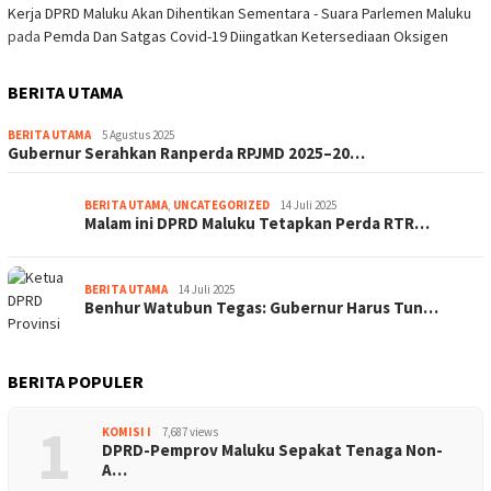
Kerja DPRD Maluku Akan Dihentikan Sementara - Suara Parlemen Maluku
pada
Pemda Dan Satgas Covid-19 Diingatkan Ketersediaan Oksigen
BERITA UTAMA
BERITA UTAMA
5 Agustus 2025
Gubernur Serahkan Ranperda RPJMD 2025–20…
BERITA UTAMA
,
UNCATEGORIZED
14 Juli 2025
Malam ini DPRD Maluku Tetapkan Perda RTR…
BERITA UTAMA
14 Juli 2025
Benhur Watubun Tegas: Gubernur Harus Tun…
BERITA POPULER
1
KOMISI I
7,687 views
DPRD-Pemprov Maluku Sepakat Tenaga Non-
A…