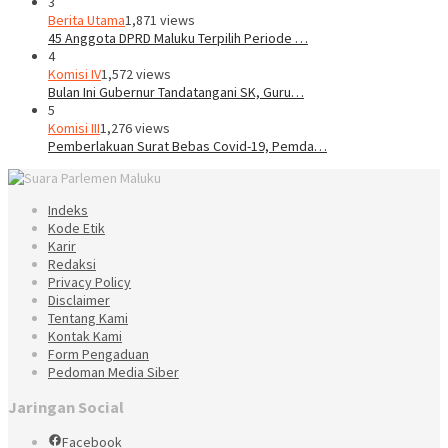
3
Berita Utama
1,871 views
45 Anggota DPRD Maluku Terpilih Periode …
4
Komisi IV
1,572 views
Bulan Ini Gubernur Tandatangani SK, Guru…
5
Komisi III
1,276 views
Pemberlakuan Surat Bebas Covid-19, Pemda…
Indeks
Kode Etik
Karir
Redaksi
Privacy Policy
Disclaimer
Tentang Kami
Kontak Kami
Form Pengaduan
Pedoman Media Siber
Jaringan Social
Facebook