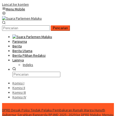
Loncat ke konten
Menu Mobile
Pencarian
Paripurna
Berita
Berita Utama
Berita Pilihan Redaksi
Lainnya
Indeks
Komisi I
Komisi II
Komisi III
Komisi IV
Konten Spesial
DPRD Desak Polisi Tindak Pelaku Pembakaran Rumah Warga Hunuth
Gubernur Serahkan Ranperda RPJMD 2025–2029 ke DPRD Maluku: Menuju