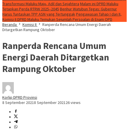
Transformasi Maluku Maju, Adil dan Sejahtera
Malam ini DPRD Maluku
Tetapkan Perda RTRW 2025–2045
Benhur Watubun Tegas: Gubernur
Harus Tuntaskan TPP ASN yang Tertunggak
Pengawasan Tahap I dan II,
Komisi II DPRD Maluku Temukan Sejumlah Persoalan di Enam OPD
Beranda
Komisi II
Ranperda Rencana Umum Energi Daerah
Ditargetkan Rampung Oktober
Ranperda Rencana Umum
Energi Daerah Ditargetkan
Rampung Oktober
Korlip DPRD Provinsi
8 September 2021
8 September 2021
26 views