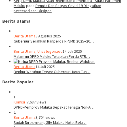
Kerja DPRD Maluku Akan Dihentikan Sementara - Suara Parlemen
Maluku
pada
Pemda Dan Satgas Covid-19 Diingatkan
Ketersediaan Oksigen
Berita Utama
Berita Utama
5 Agustus 2025
Gubernur Serahkan Ranperda RPJMD 2025–20…
Berita Utama
,
Uncategorized
14 Juli 2025
Malam ini DPRD Maluku Tetapkan Perda RTR…
Berita Utama
14 Juli 2025
Benhur Watubun Tegas: Gubernur Harus Tun…
Berita Populer
1
Komisi I
7,687 views
DPRD-Pemprov Maluku Sepakat Tenaga Non-A…
2
Berita Utama
3,704 views
Sudah Diresmikan, GIIA Maluku Hotel Belu…