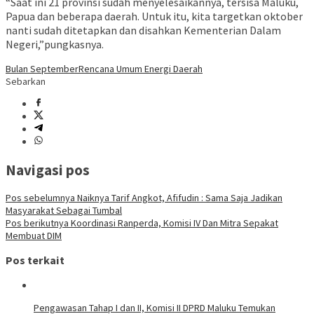
“Saat ini 21 provinsi sudah menyelesaikannya, tersisa Maluku,
Papua dan beberapa daerah. Untuk itu, kita targetkan oktober
nanti sudah ditetapkan dan disahkan Kementerian Dalam
Negeri,”pungkasnya.
Bulan September
Rencana Umum Energi Daerah
Sebarkan
Navigasi pos
Pos sebelumnya
Naiknya Tarif Angkot, Afifudin : Sama Saja Jadikan
Masyarakat Sebagai Tumbal
Pos berikutnya
Koordinasi Ranperda, Komisi IV Dan Mitra Sepakat
Membuat DIM
Pos terkait
Pengawasan Tahap I dan II, Komisi II DPRD Maluku Temukan