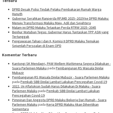
Terbaru
DPRD Desak Polisi Tindak Pelaku Pembakaran Rumah Warga
Hunuth
Gubernur Serahkan Ranperda RPJMD 2025–2029 ke DPRD Maluku:
Menuju Transformasi Maluku Maju, Adil dan Sejahtera
Malam ini DPRD Maluku Tetapkan Perda RTRW 2025–2045
Benhur Watubun Tegas: Gubernur Harus Tuntaskan TPP ASN yang
Tertunggak
Pengawasan Tahap I dan II, Komisi II DPRD Maluku Temukan
Sejumlah Persoalan di Enam OPD
Komentar Terbaru
Kantongi SK Mendagri, PAW Wellem Wattimena Segera Dilakukan -
Suara Parlemen Maluku
pada
Pembangunan RS Waisala Dinilai
Mubazir
Pembangunan RS Waisala Dinilai Mubazir - Suara Parlemen Maluku
pada
Pemkab SBB Dinilai Lambat Lakukan Pencegahan Covid-19
2022, Uji Aflatoksin Sudah Harus Dilakukan Di Maluku - Suara
Parlemen Maluku
pada
Pemkab SBB Dinilai Lambat Lakukan
Pencegahan Covid-19
Pimpinan Dan Anggota DPRD Maluku Bekerja Dari Rumah - Suara
Parlemen Maluku
pada
Kerja DPRD Maluku Akan Dihentikan
Sementara