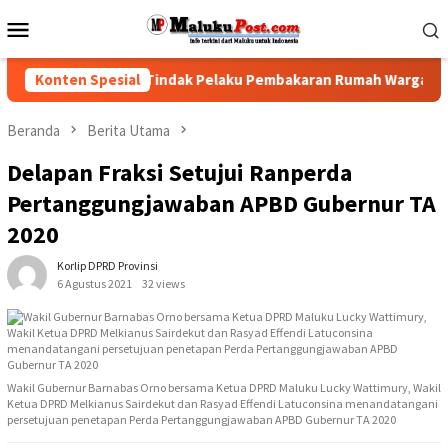
Loncat
Menu
ke
Mobile
konten
PRD Desak Polisi Tindak Pelaku Pembakaran Rumah Warga Hunut
Konten Spesial
Beranda
Berita Utama
Delapan Fraksi Setujui Ranperda
Pertanggungjawaban APBD Gubernur TA
2020
Korlip DPRD Provinsi
6 Agustus 2021
32 views
Wakil Gubernur Barnabas Orno bersama Ketua DPRD Maluku Lucky Wattimury, Wakil
Ketua DPRD Melkianus Sairdekut dan Rasyad Effendi Latuconsina menandatangani
persetujuan penetapan Perda Pertanggungjawaban APBD Gubernur TA 2020