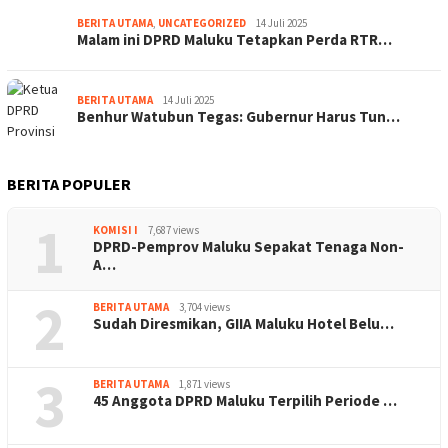
BERITA UTAMA
,
UNCATEGORIZED
14 Juli 2025
Malam ini DPRD Maluku Tetapkan Perda RTR…
BERITA UTAMA
14 Juli 2025
Benhur Watubun Tegas: Gubernur Harus Tun…
BERITA POPULER
1
KOMISI I
7,687 views
DPRD-Pemprov Maluku Sepakat Tenaga Non-
A…
2
BERITA UTAMA
3,704 views
Sudah Diresmikan, GIIA Maluku Hotel Belu…
3
BERITA UTAMA
1,871 views
45 Anggota DPRD Maluku Terpilih Periode …