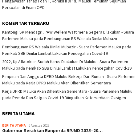
Pengawasan Tahap I dan II, Komisi II DPRD Maluku Temukan Sejumlah
Persoalan di Enam OPD
KOMENTAR TERBARU
Kantongi SK Mendagri, PAW Wellem Wattimena Segera Dilakukan - Suara
Parlemen Maluku
pada
Pembangunan RS Waisala Dinilai Mubazir
Pembangunan RS Waisala Dinilai Mubazir - Suara Parlemen Maluku
pada
Pemkab SBB Dinilai Lambat Lakukan Pencegahan Covid-19
2022, Uji Aflatoksin Sudah Harus Dilakukan Di Maluku - Suara Parlemen
Maluku
pada
Pemkab SBB Dinilai Lambat Lakukan Pencegahan Covid-19
Pimpinan Dan Anggota DPRD Maluku Bekerja Dari Rumah - Suara Parlemen
Maluku
pada
Kerja DPRD Maluku Akan Dihentikan Sementara
Kerja DPRD Maluku Akan Dihentikan Sementara - Suara Parlemen Maluku
pada
Pemda Dan Satgas Covid-19 Diingatkan Ketersediaan Oksigen
BERITA UTAMA
BERITA UTAMA
5 Agustus 2025
Gubernur Serahkan Ranperda RPJMD 2025–20…