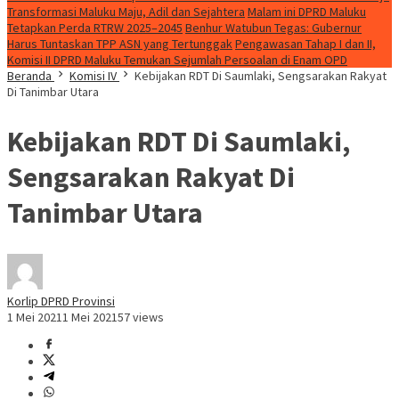
Transformasi Maluku Maju, Adil dan Sejahtera
Malam ini DPRD Maluku
Tetapkan Perda RTRW 2025–2045
Benhur Watubun Tegas: Gubernur
Harus Tuntaskan TPP ASN yang Tertunggak
Pengawasan Tahap I dan II,
Komisi II DPRD Maluku Temukan Sejumlah Persoalan di Enam OPD
Beranda
Komisi IV
Kebijakan RDT Di Saumlaki, Sengsarakan Rakyat
Di Tanimbar Utara
Kebijakan RDT Di Saumlaki,
Sengsarakan Rakyat Di
Tanimbar Utara
Korlip DPRD Provinsi
1 Mei 2021
1 Mei 2021
57 views