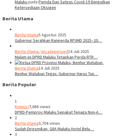
Maluku
pada
Pemda Dan Satgas Covid-19 Diingatkan
Ketersediaan Oksigen
Berita Utama
Berita Utama
5 Agustus 2025
Gubernur Serahkan Ranperda RPJMD 2025–20…
Berita Utama
,
Uncategorized
14 Juli 2025
Malam ini DPRD Maluku Tetapkan Perda RTR…
Berita Utama
14 Juli 2025
Benhur Watubun Tegas: Gubernur Harus Tun…
Berita Populer
1
Komisi I
7,688 views
DPRD-Pemprov Maluku Sepakat Tenaga Non-A…
2
Berita Utama
3,704 views
Sudah Diresmikan, GIIA Maluku Hotel Belu…
3