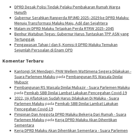
DPRD Desak Polisi Tindak Pelaku Pembakaran Rumah Warga
Hunuth
Gubernur Serahkan Ranperda RPJMD 2025–2029 ke DPRD Maluku:
Menuju Transformasi Maluku Maju, Adil dan Sejahtera
Malam ini DPRD Maluku Tetapkan Perda RTRW 2025–2045
Benhur Watubun Tegas: Gubernur Harus Tuntaskan TPP ASN yang
Tertunggak
Pengawasan Tahap I dan II, Komisi II DPRD Maluku Temukan
Sejumlah Persoalan di Enam OPD
Komentar Terbaru
Kantongi SK Mendagri, PAW Wellem Wattimena Segera Dilakukan -
Suara Parlemen Maluku
pada
Pembangunan RS Waisala Dinilai
Mubazir
Pembangunan RS Waisala Dinilai Mubazir - Suara Parlemen Maluku
pada
Pemkab SBB Dinilai Lambat Lakukan Pencegahan Covid-19
2022, Uji Aflatoksin Sudah Harus Dilakukan Di Maluku - Suara
Parlemen Maluku
pada
Pemkab SBB Dinilai Lambat Lakukan
Pencegahan Covid-19
Pimpinan Dan Anggota DPRD Maluku Bekerja Dari Rumah - Suara
Parlemen Maluku
pada
Kerja DPRD Maluku Akan Dihentikan
Sementara
Kerja DPRD Maluku Akan Dihentikan Sementara - Suara Parlemen