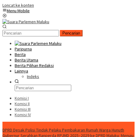
Loncat ke konten
Menu Mobile
Pencarian
Paripurna
Berita
Berita Utama
Berita Pilihan Redaksi
Lainnya
Indeks
Komisi I
Komisi II
Komisi III
Komisi IV
Konten Spesial
DPRD Desak Polisi Tindak Pelaku Pembakaran Rumah Warga Hunuth
Gubernur Serahkan Ranperda RPJMD 2025–2029 ke DPRD Maluku: Menuju