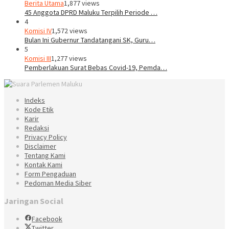
Berita Utama
1,877 views
45 Anggota DPRD Maluku Terpilih Periode …
4
Komisi IV
1,572 views
Bulan Ini Gubernur Tandatangani SK, Guru…
5
Komisi III
1,277 views
Pemberlakuan Surat Bebas Covid-19, Pemda…
Indeks
Kode Etik
Karir
Redaksi
Privacy Policy
Disclaimer
Tentang Kami
Kontak Kami
Form Pengaduan
Pedoman Media Siber
Jaringan Social
Facebook
Twitter