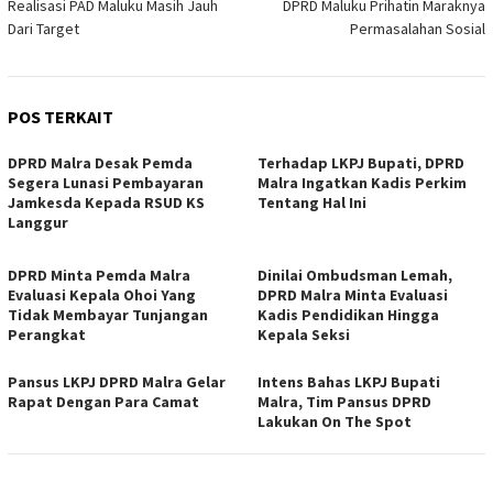
Realisasi PAD Maluku Masih Jauh
DPRD Maluku Prihatin Maraknya
pos
Dari Target
Permasalahan Sosial
POS TERKAIT
DPRD Malra Desak Pemda
Terhadap LKPJ Bupati, DPRD
Segera Lunasi Pembayaran
Malra Ingatkan Kadis Perkim
Jamkesda Kepada RSUD KS
Tentang Hal Ini
Langgur
DPRD Minta Pemda Malra
Dinilai Ombudsman Lemah,
Evaluasi Kepala Ohoi Yang
DPRD Malra Minta Evaluasi
Tidak Membayar Tunjangan
Kadis Pendidikan Hingga
Perangkat
Kepala Seksi
Pansus LKPJ DPRD Malra Gelar
Intens Bahas LKPJ Bupati
Rapat Dengan Para Camat
Malra, Tim Pansus DPRD
Lakukan On The Spot