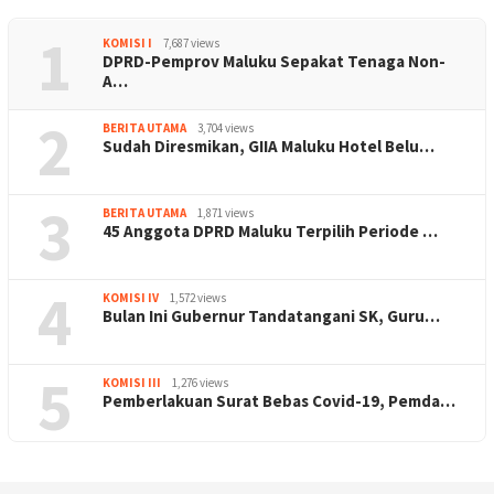
1
KOMISI I
7,687 views
DPRD-Pemprov Maluku Sepakat Tenaga Non-
A…
2
BERITA UTAMA
3,704 views
Sudah Diresmikan, GIIA Maluku Hotel Belu…
3
BERITA UTAMA
1,871 views
45 Anggota DPRD Maluku Terpilih Periode …
4
KOMISI IV
1,572 views
Bulan Ini Gubernur Tandatangani SK, Guru…
5
KOMISI III
1,276 views
Pemberlakuan Surat Bebas Covid-19, Pemda…