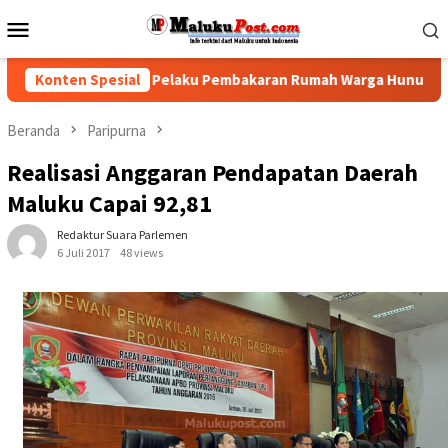
Loncat
Menu
ke
Mobile
konten
olisi Tindak Pelaku Pembakaran Rumah Warga Hunuth
Konten Spesial
Gu
Beranda
Paripurna
Realisasi Anggaran Pendapatan Daerah
Maluku Capai 92,81
Redaktur Suara Parlemen
6 Juli 2017
48 views