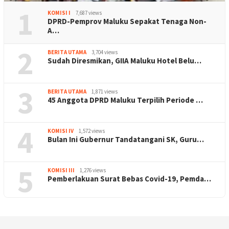
1
KOMISI I
7,687 views
DPRD-Pemprov Maluku Sepakat Tenaga Non-
A…
2
BERITA UTAMA
3,704 views
Sudah Diresmikan, GIIA Maluku Hotel Belu…
3
BERITA UTAMA
1,871 views
45 Anggota DPRD Maluku Terpilih Periode …
4
KOMISI IV
1,572 views
Bulan Ini Gubernur Tandatangani SK, Guru…
5
KOMISI III
1,276 views
Pemberlakuan Surat Bebas Covid-19, Pemda…