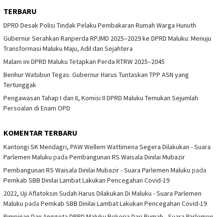
TERBARU
DPRD Desak Polisi Tindak Pelaku Pembakaran Rumah Warga Hunuth
Gubernur Serahkan Ranperda RPJMD 2025–2029 ke DPRD Maluku: Menuju
Transformasi Maluku Maju, Adil dan Sejahtera
Malam ini DPRD Maluku Tetapkan Perda RTRW 2025–2045
Benhur Watubun Tegas: Gubernur Harus Tuntaskan TPP ASN yang
Tertunggak
Pengawasan Tahap I dan II, Komisi II DPRD Maluku Temukan Sejumlah
Persoalan di Enam OPD
KOMENTAR TERBARU
Kantongi SK Mendagri, PAW Wellem Wattimena Segera Dilakukan - Suara
Parlemen Maluku
pada
Pembangunan RS Waisala Dinilai Mubazir
Pembangunan RS Waisala Dinilai Mubazir - Suara Parlemen Maluku
pada
Pemkab SBB Dinilai Lambat Lakukan Pencegahan Covid-19
2022, Uji Aflatoksin Sudah Harus Dilakukan Di Maluku - Suara Parlemen
Maluku
pada
Pemkab SBB Dinilai Lambat Lakukan Pencegahan Covid-19
Pimpinan Dan Anggota DPRD Maluku Bekerja Dari Rumah - Suara Parlemen