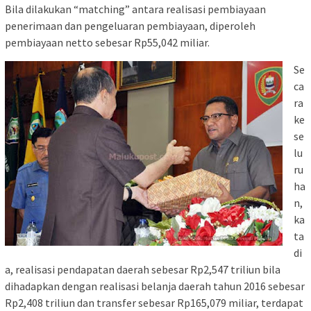
Bila dilakukan “matching” antara realisasi pembiayaan
penerimaan dan pengeluaran pembiayaan, diperoleh
pembiayaan netto sebesar Rp55,042 miliar.
Se
ca
ra
ke
se
lu
ru
ha
n,
ka
ta
di
a, realisasi pendapatan daerah sebesar Rp2,547 triliun bila
dihadapkan dengan realisasi belanja daerah tahun 2016 sebesar
Rp2,408 triliun dan transfer sebesar Rp165,079 miliar, terdapat