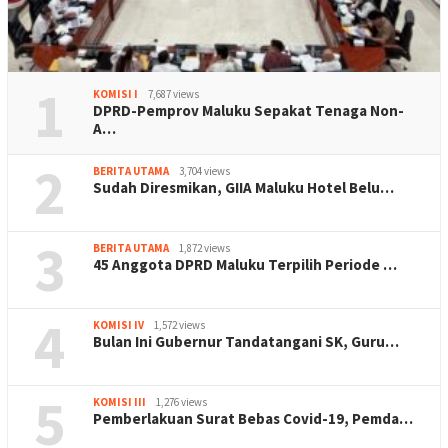
1
KOMISI I
7,687 views
DPRD-Pemprov Maluku Sepakat Tenaga Non-
A…
2
BERITA UTAMA
3,704 views
Sudah Diresmikan, GIIA Maluku Hotel Belu…
3
BERITA UTAMA
1,872 views
45 Anggota DPRD Maluku Terpilih Periode …
4
KOMISI IV
1,572 views
Bulan Ini Gubernur Tandatangani SK, Guru…
5
KOMISI III
1,276 views
Pemberlakuan Surat Bebas Covid-19, Pemda…