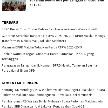
10 tahun Belum Ada pengangkatan Guru SMA
di Tual
TERBARU
DPRD Desak Polisi Tindak Pelaku Pembakaran Rumah Warga Hunuth
Gubernur Serahkan Ranperda RPJMD 2025–2029 ke DPRD Maluku: Menuju
Transformasi Maluku Maju, Adil dan Sejahtera
Malam ini DPRD Maluku Tetapkan Perda RTRW 2025–2045
Benhur Watubun Tegas: Gubernur Harus Tuntaskan TPP ASN yang
Tertunggak
Pengawasan Tahap I dan II, Komisi II DPRD Maluku Temukan Sejumlah
Persoalan di Enam OPD
KOMENTAR TERBARU
Kantongi SK Mendagri, PAW Wellem Wattimena Segera Dilakukan - Suara
Parlemen Maluku
pada
Pembangunan RS Waisala Dinilai Mubazir
Pembangunan RS Waisala Dinilai Mubazir - Suara Parlemen Maluku
pada
Pemkab SBB Dinilai Lambat Lakukan Pencegahan Covid-19