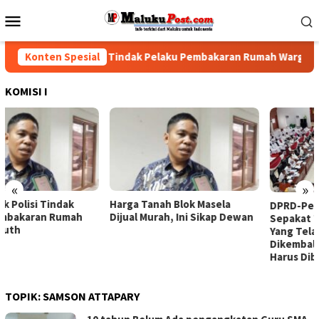
Loncat
Menu
ke
Mobile
konten
PRD Desak Polisi Tindak Pelaku Pembakaran Rumah Warga Hunu
Konten Spesial
KOMISI I
«
»
Harga Tanah Blok Masela
DPRD-Pemprov Maluku
Dijual Murah, Ini Sikap Dewan
Sepakat Tenaga Non-ASN
Yang Telah Dirumahkan
Dikembalikan, Gaji Tetap
Harus Dibayarkan
TOPIK:
SAMSON ATTAPARY