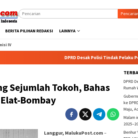
Pencaria
BERITA PILIHAN REDAKSI
LAINNYA
isi IV
DPRD Desak Polisi Tindak Pelaku Pembakara
TERB
DPRD De
g Sejumlah Tokoh, Bahas
Rumah 
Gubern
k Elat-Bombay
ke DPRD
Maju, A
Malam i
2025–2
Benhur 
Langgur, MalukuPost.com
–