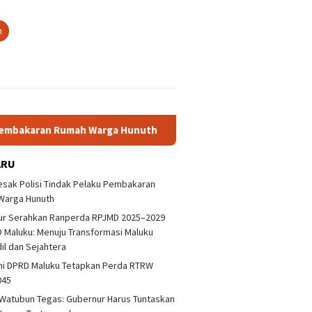
n
n Rumah Warga Hunuth
Gubernur Serahkan Ranperda RPJMD
ARU
sak Polisi Tindak Pelaku Pembakaran
Warga Hunuth
ur Serahkan Ranperda RPJMD 2025–2029
 Maluku: Menuju Transformasi Maluku
dil dan Sejahtera
ni DPRD Maluku Tetapkan Perda RTRW
045
Watubun Tegas: Gubernur Harus Tuntaskan