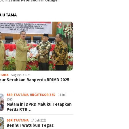
9 Diingatkan Ketersediaan Oksigen
A UTAMA
UTAMA
5 Agustus 2025
nur Serahkan Ranperda RPJMD 2025–
BERITA UTAMA
,
UNCATEGORIZED
14 Juli
2025
Malam ini DPRD Maluku Tetapkan
Perda RTR…
BERITA UTAMA
14 Juli 2025
Benhur Watubun Tegas: