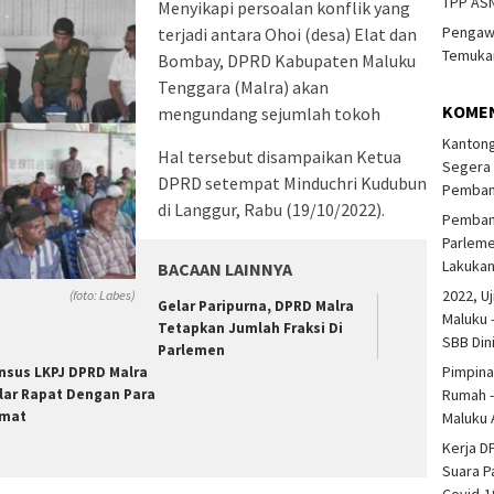
TPP ASN
Menyikapi persoalan konflik yang
Pengawa
terjadi antara Ohoi (desa) Elat dan
Temukan
Bombay, DPRD Kabupaten Maluku
Tenggara (Malra) akan
KOME
mengundang sejumlah tokoh
Kantong
Hal tersebut disampaikan Ketua
Segera 
DPRD setempat Minduchri Kudubun
Pembang
di Langgur, Rabu (19/10/2022).
Pembang
Parlem
Lakuka
BACAAN LAINNYA
2022, Uj
(foto: Labes)
Gelar Paripurna, DPRD Malra
Maluku 
Tetapkan Jumlah Fraksi Di
SBB Din
Parlemen
Pimpina
nsus LKPJ DPRD Malra
Rumah -
lar Rapat Dengan Para
mat
Maluku 
Kerja D
Suara P