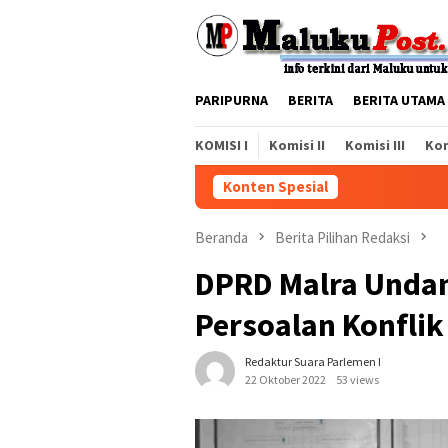
Loncat
ke
konten
PARIPURNA
BERITA
BERITA UTAMA
KOMISI I
Komisi II
Komisi III
Kom
Konten Spesial
Beranda
Berita Pilihan Redaksi
DPRD Malra Undan
Persoalan Konfli
Redaktur Suara Parlemen I
22 Oktober 2022
53 views