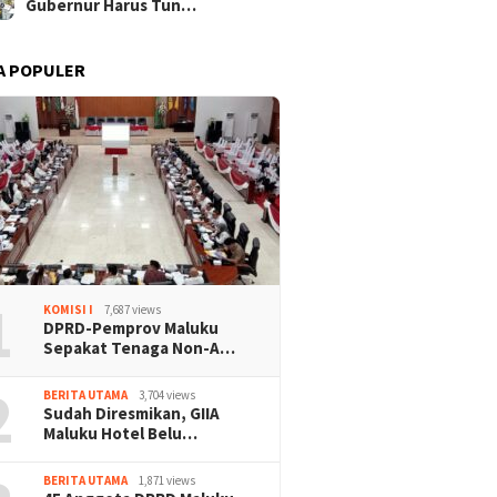
Gubernur Harus Tun…
A POPULER
1
KOMISI I
7,687 views
DPRD-Pemprov Maluku
Sepakat Tenaga Non-A…
2
BERITA UTAMA
3,704 views
Sudah Diresmikan, GIIA
Maluku Hotel Belu…
BERITA UTAMA
1,871 views