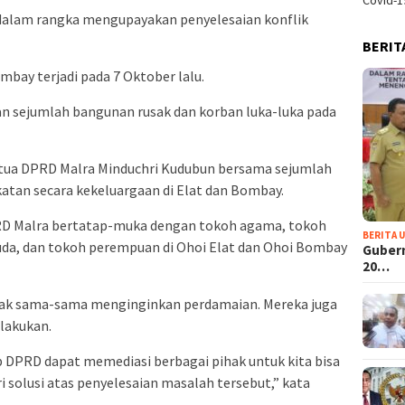
Covid-1
dalam rangka mengupayakan penyelesaian konflik
BERIT
ombay terjadi pada 7 Oktober lalu.
an sejumlah bangunan rusak dan korban luka-luka pada
etua DPRD Malra Minduchri Kudubun bersama sejumlah
atan secara kekeluargaan di Elat dan Bombay.
RD Malra bertatap-muka dengan tokoh agama, tokoh
BERITA 
da, dan tokoh perempuan di Ohoi Elat dan Ohoi Bombay
Guber
20…
ak sama-sama menginginkan perdamaian. Mereka juga
lakukan.
 DPRD dapat memediasi berbagai pihak untuk kita bisa
solusi atas penyelesaian masalah tersebut,” kata