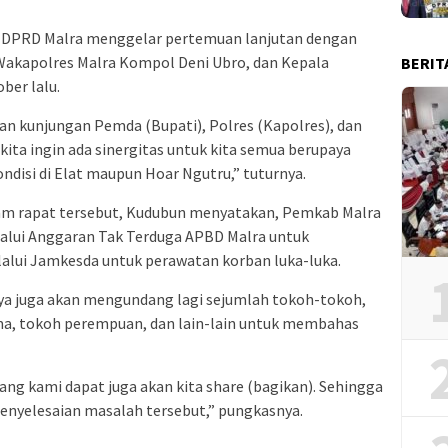
 DPRD Malra menggelar pertemuan lanjutan dengan
Wakapolres Malra Kompol Deni Ubro, dan Kepala
BERIT
ber lalu.
an kunjungan Pemda (Bupati), Polres (Kapolres), dan
 kita ingin ada sinergitas untuk kita semua berupaya
disi di Elat maupun Hoar Ngutru,” tuturnya.
am rapat tersebut, Kudubun menyatakan, Pemkab Malra
alui Anggaran Tak Terduga APBD Malra untuk
lui Jamkesda untuk perawatan korban luka-luka.
nya juga akan mengundang lagi sejumlah tokoh-tokoh,
ama, tokoh perempuan, dan lain-lain untuk membahas
yang kami dapat juga akan kita share (bagikan). Sehingga
enyelesaian masalah tersebut,” pungkasnya.