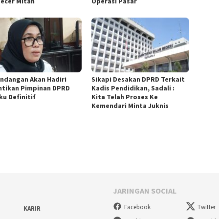
ecer Mitan
Operasi Pasar
Undangan Akan Hadiri
Sikapi Desakan DPRD Terkait
ntikan Pimpinan DPRD
Kadis Pendidikan, Sadali :
ku Definitif
Kita Telah Proses Ke
Kemendari Minta Juknis
JARINGAN SOCIAL
Facebook
Twitter
KARIR