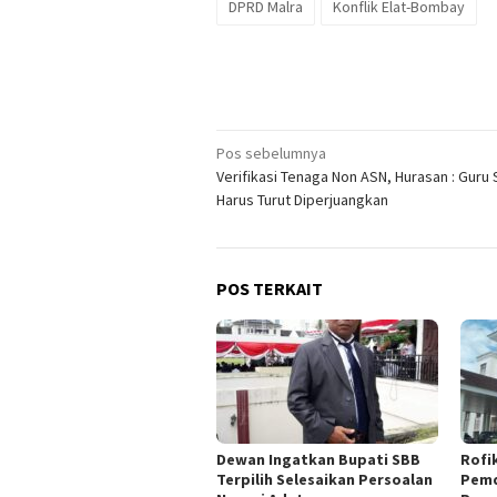
DPRD Malra
Konflik Elat-Bombay
Navigasi
Pos sebelumnya
Verifikasi Tenaga Non ASN, Hurasan : Guru
pos
Harus Turut Diperjuangkan
POS TERKAIT
Dewan Ingatkan Bupati SBB
Rofi
Terpilih Selesaikan Persoalan
Pemd