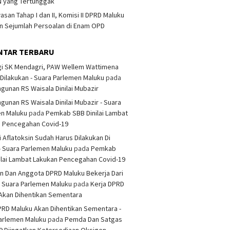
 yang Tertunggak
san Tahap I dan II, Komisi II DPRD Maluku
 Sejumlah Persoalan di Enam OPD
NTAR TERBARU
i SK Mendagri, PAW Wellem Wattimena
Dilakukan - Suara Parlemen Maluku
pada
unan RS Waisala Dinilai Mubazir
unan RS Waisala Dinilai Mubazir - Suara
en Maluku
pada
Pemkab SBB Dinilai Lambat
n Pencegahan Covid-19
i Aflatoksin Sudah Harus Dilakukan Di
- Suara Parlemen Maluku
pada
Pemkab
ilai Lambat Lakukan Pencegahan Covid-19
n Dan Anggota DPRD Maluku Bekerja Dari
 Suara Parlemen Maluku
pada
Kerja DPRD
Akan Dihentikan Sementara
PRD Maluku Akan Dihentikan Sementara -
arlemen Maluku
pada
Pemda Dan Satgas