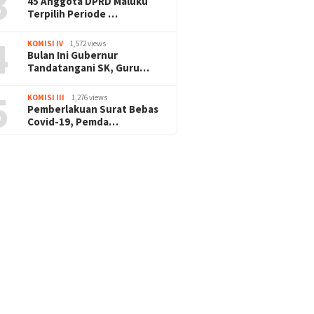
3
45 Anggota DPRD Maluku
Terpilih Periode …
4
KOMISI IV
1,572 views
Bulan Ini Gubernur
Tandatangani SK, Guru…
5
KOMISI III
1,276 views
Pemberlakuan Surat Bebas
Covid-19, Pemda…