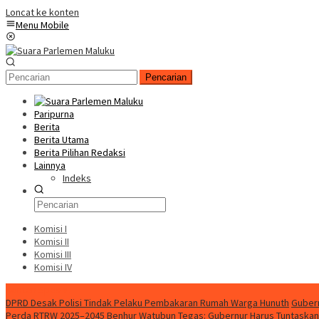
Loncat ke konten
Menu Mobile
Pencarian
Paripurna
Berita
Berita Utama
Berita Pilihan Redaksi
Lainnya
Indeks
Komisi I
Komisi II
Komisi III
Komisi IV
Konten Spesial
DPRD Desak Polisi Tindak Pelaku Pembakaran Rumah Warga Hunuth
Gubern
Perda RTRW 2025–2045
Benhur Watubun Tegas: Gubernur Harus Tuntaska