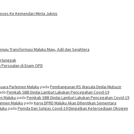
Proses Ke Kemendari Minta Juknis
uju Transformasi Maluku Maju, Adil dan Sejahtera
ertunggak
h Persoalan di Enam OPD
Suara Parlemen Maluku
pada
Pembangunan RS Waisala Dinilai Mubazir
ada
Pemkab SBB Dinilai Lambat Lakukan Pencegahan Covid-19
en Maluku
pada
Pemkab SBB Dinilai Lambat Lakukan Pencegahan Covid-19
rlemen Maluku
pada
Kerja DPRD Maluku Akan Dihentikan Sementara
luku
pada
Pemda Dan Satgas Covid-19 Diingatkan Ketersediaan Oksigen