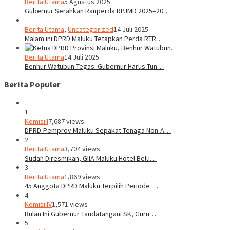
Berita Utama
5 Agustus 2025
Gubernur Serahkan Ranperda RPJMD 2025–20…
Berita Utama
,
Uncategorized
14 Juli 2025
Malam ini DPRD Maluku Tetapkan Perda RTR…
Berita Utama
14 Juli 2025
Benhur Watubun Tegas: Gubernur Harus Tun…
Berita Populer
1
Komisi I
7,687 views
DPRD-Pemprov Maluku Sepakat Tenaga Non-A…
2
Berita Utama
3,704 views
Sudah Diresmikan, GIIA Maluku Hotel Belu…
3
Berita Utama
1,869 views
45 Anggota DPRD Maluku Terpilih Periode …
4
Komisi IV
1,571 views
Bulan Ini Gubernur Tandatangani SK, Guru…
5