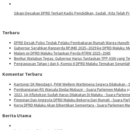
Sikapi Desakan DPRD Terkait Kadis Pendidikan, Sadali : Kita Telah 
Terbaru
DPRD Desak Polisi Tindak Pelaku Pembakaran Rumah Warga Hunuth
Gubernur Serahkan Ranperda RPJMD 2025–2029 ke DPRD Maluku: Men
Malam ini DPRD Maluku Tetapkan Perda RTRW 2025–2045
Benhur Watubun Tegas: Gubernur Harus Tuntaskan TPP ASN yang T
Pengawasan Tahap I dan II, Komisi II DPRD Maluku Temukan Sejumla
Komentar Terbaru
Kantongi SK Mendagri, PAW Wellem Wattimena Segera Dilakukan - 
Pembangunan RS Waisala Dinilai Mubazir - Suara Parlemen Maluku
p
2022, Uji Aflatoksin Sudah Harus Dilakukan Di Maluku - Suara Parlem
Pimpinan Dan Anggota DPRD Maluku Bekerja Dari Rumah - Suara Pa
Kerja DPRD Maluku Akan Dihentikan Sementara - Suara Parlemen Ma
Berita Utama