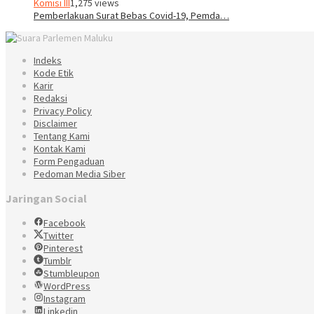
Komisi III
1,275 views
Pemberlakuan Surat Bebas Covid-19, Pemda…
Indeks
Kode Etik
Karir
Redaksi
Privacy Policy
Disclaimer
Tentang Kami
Kontak Kami
Form Pengaduan
Pedoman Media Siber
Jaringan Social
Facebook
Twitter
Pinterest
Tumblr
Stumbleupon
WordPress
Instagram
Linkedin