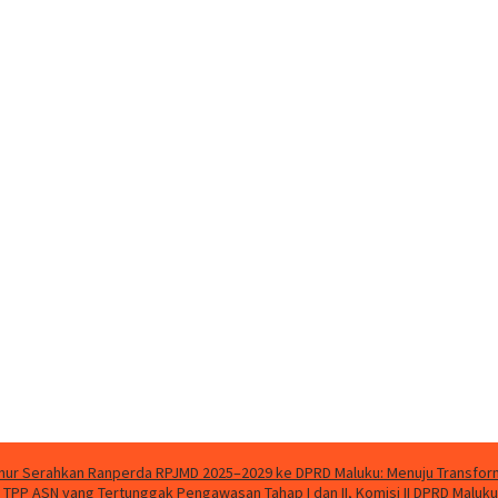
ur Serahkan Ranperda RPJMD 2025–2029 ke DPRD Maluku: Menuju Transforma
n TPP ASN yang Tertunggak
Pengawasan Tahap I dan II, Komisi II DPRD Malu