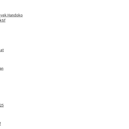
royek Handoko
tif
dat
an
25
f