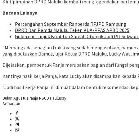
Kini. pimpinan DPRD Maluku kembali meng-agendakan pertemua
Bacaan Lainnya
Pertengahan September Ranperda RPJPD Rampung
DPRD Dan Pemda Maluku Teken KUA-PPAS APBD 2025
Gubernur Tunjuk Farahtun Samal Ditunjuk Jadi Plt Sekwan
“Memang ada sebagian fraksi yang sudah mengusulkan, namun ada
yang diputuskan Bamus,”ujar Ketua DPRD Maluku, Lucky Wattimur
Dijelaskan, pembentuk Panja merupakan bagian dari fungsi peng
nantinya hasil kerja Panja, kata Lucky akan disampaikan kepad
“Jadi hasil kerja Panja ini dimuat dalam bentuk rekomendasi k
Bulan Agustus
Panja RSUD Haulussy
Sebarkan