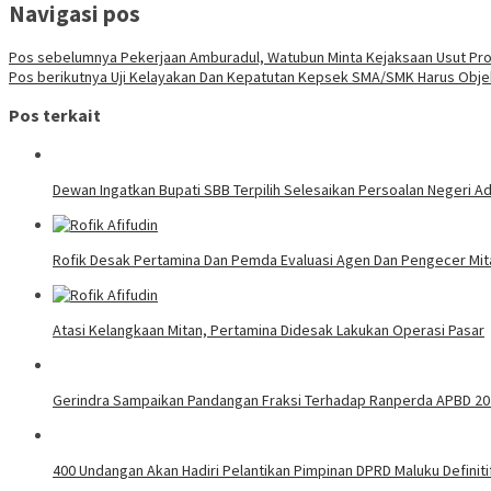
Navigasi pos
Pos sebelumnya
Pekerjaan Amburadul, Watubun Minta Kejaksaan Usut P
Pos berikutnya
Uji Kelayakan Dan Kepatutan Kepsek SMA/SMK Harus Objek
Pos terkait
Dewan Ingatkan Bupati SBB Terpilih Selesaikan Persoalan Negeri A
Rofik Desak Pertamina Dan Pemda Evaluasi Agen Dan Pengecer Mit
Atasi Kelangkaan Mitan, Pertamina Didesak Lakukan Operasi Pasar
Gerindra Sampaikan Pandangan Fraksi Terhadap Ranperda APBD 20
400 Undangan Akan Hadiri Pelantikan Pimpinan DPRD Maluku Definiti