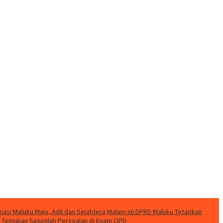
si Maluku Maju, Adil dan Sejahtera
Malam ini DPRD Maluku Tetapkan
ku Temukan Sejumlah Persoalan di Enam OPD