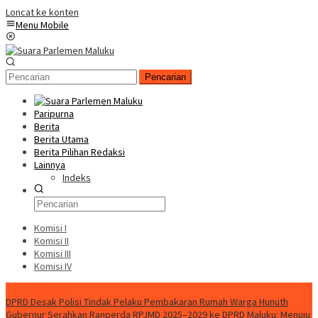
Loncat ke konten
Menu Mobile
Pencarian
Paripurna
Berita
Berita Utama
Berita Pilihan Redaksi
Lainnya
Indeks
Komisi I
Komisi II
Komisi III
Komisi IV
Konten Spesial
DPRD Desak Polisi Tindak Pelaku Pembakaran Rumah Warga Hunuth
Gubernur Serahkan Ranperda RPJMD 2025–2029 ke DPRD Maluku: Menuju