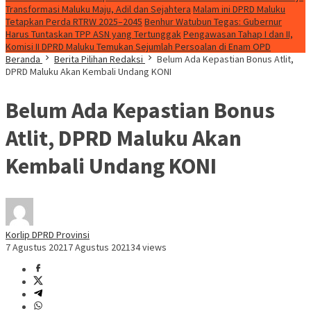
Transformasi Maluku Maju, Adil dan Sejahtera
Malam ini DPRD Maluku
Tetapkan Perda RTRW 2025–2045
Benhur Watubun Tegas: Gubernur
Harus Tuntaskan TPP ASN yang Tertunggak
Pengawasan Tahap I dan II,
Komisi II DPRD Maluku Temukan Sejumlah Persoalan di Enam OPD
Beranda
Berita Pilihan Redaksi
Belum Ada Kepastian Bonus Atlit,
DPRD Maluku Akan Kembali Undang KONI
Belum Ada Kepastian Bonus
Atlit, DPRD Maluku Akan
Kembali Undang KONI
Korlip DPRD Provinsi
7 Agustus 2021
7 Agustus 2021
34 views