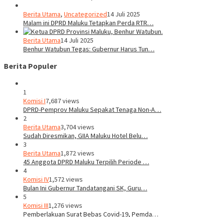
Berita Utama
,
Uncategorized
14 Juli 2025
Malam ini DPRD Maluku Tetapkan Perda RTR…
Berita Utama
14 Juli 2025
Benhur Watubun Tegas: Gubernur Harus Tun…
Berita Populer
1
Komisi I
7,687 views
DPRD-Pemprov Maluku Sepakat Tenaga Non-A…
2
Berita Utama
3,704 views
Sudah Diresmikan, GIIA Maluku Hotel Belu…
3
Berita Utama
1,872 views
45 Anggota DPRD Maluku Terpilih Periode …
4
Komisi IV
1,572 views
Bulan Ini Gubernur Tandatangani SK, Guru…
5
Komisi III
1,276 views
Pemberlakuan Surat Bebas Covid-19, Pemda…