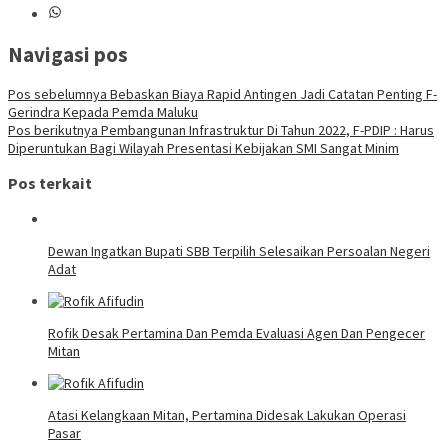
Navigasi pos
Pos sebelumnya
Bebaskan Biaya Rapid Antingen Jadi Catatan Penting F-
Gerindra Kepada Pemda Maluku
Pos berikutnya
Pembangunan Infrastruktur Di Tahun 2022, F-PDIP : Harus
Diperuntukan Bagi Wilayah Presentasi Kebijakan SMI Sangat Minim
Pos terkait
Dewan Ingatkan Bupati SBB Terpilih Selesaikan Persoalan Negeri
Adat
Rofik Desak Pertamina Dan Pemda Evaluasi Agen Dan Pengecer
Mitan
Atasi Kelangkaan Mitan, Pertamina Didesak Lakukan Operasi
Pasar