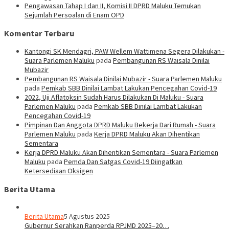
Pengawasan Tahap I dan II, Komisi II DPRD Maluku Temukan
Sejumlah Persoalan di Enam OPD
Komentar Terbaru
Kantongi SK Mendagri, PAW Wellem Wattimena Segera Dilakukan -
Suara Parlemen Maluku
pada
Pembangunan RS Waisala Dinilai
Mubazir
Pembangunan RS Waisala Dinilai Mubazir - Suara Parlemen Maluku
pada
Pemkab SBB Dinilai Lambat Lakukan Pencegahan Covid-19
2022, Uji Aflatoksin Sudah Harus Dilakukan Di Maluku - Suara
Parlemen Maluku
pada
Pemkab SBB Dinilai Lambat Lakukan
Pencegahan Covid-19
Pimpinan Dan Anggota DPRD Maluku Bekerja Dari Rumah - Suara
Parlemen Maluku
pada
Kerja DPRD Maluku Akan Dihentikan
Sementara
Kerja DPRD Maluku Akan Dihentikan Sementara - Suara Parlemen
Maluku
pada
Pemda Dan Satgas Covid-19 Diingatkan
Ketersediaan Oksigen
Berita Utama
Berita Utama
5 Agustus 2025
Gubernur Serahkan Ranperda RPJMD 2025–20…