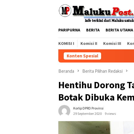
Loncat
ke
konten
PARIPURNA
BERITA
BERITA UTAMA
KOMISI I
Komisi II
Komisi III
Kom
Konten Spesial
Beranda
Berita Pilihan Redaksi
Hentihu Dorong 
Botak Dibuka Kem
Korlip DPRD Provinsi
29 September 2020
9 views