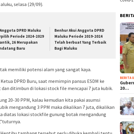
Covid-1
luku, selasa (29/09).
BERIT
 Anggota DPRD Maluku
Benhur Akui Anggota DPRD
rpilih Periode 2024-2029
Maluku Periode 2019-2024
lantik, 26 Merupakan
Telah berbuat Yang Terbaik
ndatang Baru
Bagi Maluku
ak memiliki potensi alam yang sangat kaya.
BERITA 
il Ketua DPRD Buru, saat memimpin pansus ESDM ke
Guber
20…
dan ditimbun di lokasi stock file mencapai 7 juta kubik.
dung 20-30 PPM, kalau kemudian kita pakai asumsi
ubik mengandung 3 PPM maka dikalikan 7 juta, dikalikan
aka diatas lokasi stockfile gunung botak mengandung
,”tuturnya.
 Hentihu tambang tersebut perlu dibuka kembali tentu