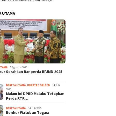
9 Diingatkan Ketersediaan Oksigen
A UTAMA
UTAMA
5 Agustus 2025
nur Serahkan Ranperda RPJMD 2025–
BERITA UTAMA
,
UNCATEGORIZED
14 Juli
2025
Malam ini DPRD Maluku Tetapkan
Perda RTR…
BERITA UTAMA
14 Juli 2025
Benhur Watubun Tegas: