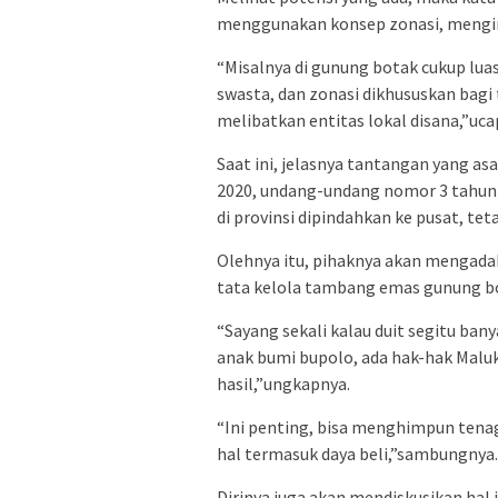
menggunakan konsep zonasi, mengin
“Misalnya di gunung botak cukup luas
swasta, dan zonasi dikhususkan bagi
melibatkan entitas lokal disana,”uca
Saat ini, jelasnya tantangan yang as
2020, undang-undang nomor 3 tahun
di provinsi dipindahkan ke pusat, tet
Olehnya itu, pihaknya akan mengada
tata kelola tambang emas gunung b
“Sayang sekali kalau duit segitu bany
anak bumi bupolo, ada hak-hak Malu
hasil,”ungkapnya.
“Ini penting, bisa menghimpun tena
hal termasuk daya beli,”sambungnya.
Dirinya juga akan mendiskusikan hal