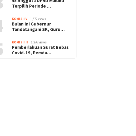
3
45 Anggota DPRD Maluku
Terpilih Periode …
4
KOMISI IV
1,572 views
Bulan Ini Gubernur
Tandatangani SK, Guru…
5
KOMISI III
1,276 views
Pemberlakuan Surat Bebas
Covid-19, Pemda…