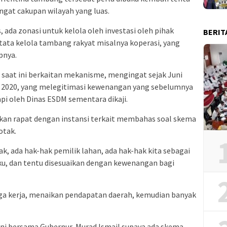
gat cakupan wilayah yang luas.
, ada zonasi untuk kelola oleh investasi oleh pihak
BERIT
 tata kelola tambang rakyat misalnya koperasi, yang
pnya.
a saat ini berkaitan mekanisme, mengingat sejak Juni
 2020, yang melegitimasi kewenangan yang sebelumnya
api oleh Dinas ESDM sementara dikaji.
kan rapat dengan instansi terkait membahas soal skema
otak.
ak, ada hak-hak pemilik lahan, ada hak-hak kita sebagai
ku, dan tentu disesuaikan dengan kewenangan bagi
ga kerja, menaikan pendapatan daerah, kemudian banyak
 ini bersama Gubernur, Murad Ismail supaya ada skema