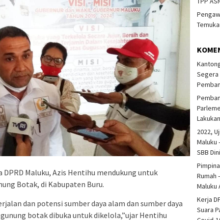
TPP ASN
Pengawa
Temukan
KOME
Kantong
Segera 
Pembang
Pembang
Parlem
Lakuka
2022, Uj
Maluku 
SBB Din
Pimpina
 DPRD Maluku, Azis Hentihu mendukung untuk
Rumah -
ung Botak, di Kabupaten Buru.
Maluku 
Kerja D
erjalan dan potensi sumber daya alam dan sumber daya
Suara P
unung botak dibuka untuk dikelola,”ujar Hentihu