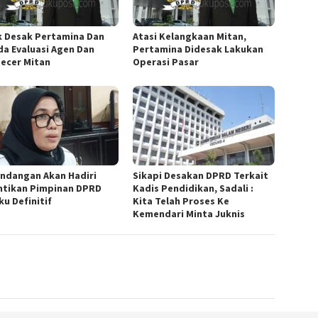
k Desak Pertamina Dan
Atasi Kelangkaan Mitan,
a Evaluasi Agen Dan
Pertamina Didesak Lakukan
ecer Mitan
Operasi Pasar
Undangan Akan Hadiri
Sikapi Desakan DPRD Terkait
ntikan Pimpinan DPRD
Kadis Pendidikan, Sadali :
ku Definitif
Kita Telah Proses Ke
Kemendari Minta Juknis