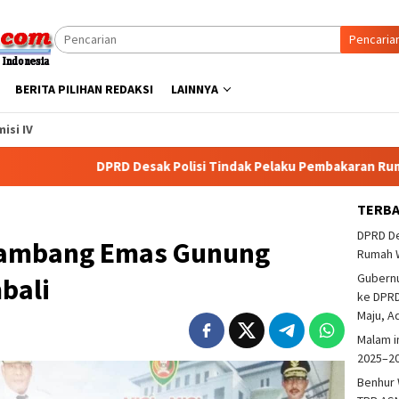
Pencaria
BERITA PILIHAN REDAKSI
LAINNYA
isi IV
DPRD Desak Polisi Tindak Pelaku Pembakaran Rumah Warga 
TERB
DPRD De
Tambang Emas Gunung
Rumah 
Gubern
bali
ke DPRD
Maju, A
Malam i
2025–2
Benhur 