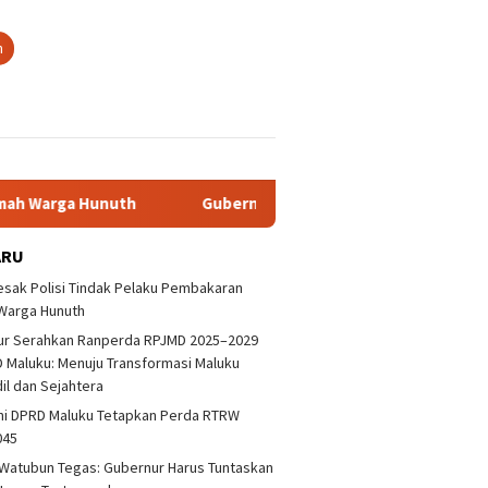
n
Hunuth
Gubernur Serahkan Ranperda RPJMD 2025–2029 ke 
ARU
sak Polisi Tindak Pelaku Pembakaran
Warga Hunuth
ur Serahkan Ranperda RPJMD 2025–2029
 Maluku: Menuju Transformasi Maluku
dil dan Sejahtera
ni DPRD Maluku Tetapkan Perda RTRW
045
Watubun Tegas: Gubernur Harus Tuntaskan