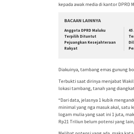
kepada awak media di kantor DPRD Ma
BACAAN LAINNYA
Anggota DPRD Maluku
45
Terpilih Dituntut
Te
Pejuangkan Kesejahteraan
Di
Rakyat
Pe
Diakuinya, tambang emas gunung bot
Terbukti saat dirinya menjabat Wak
lokasi tambang, tanah yang diangkat 
“Dari data, jelasnya 1 kubik mengan
minimal yang nga masuk akal, satu k
logam mulia yang saat ini 1 juta, m
Rp21 Triliun belum potensi yang lain
Melihat potensi yang ada, maka kata