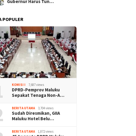
Gubernur Harus Tun…
A POPULER
1
KOMISI I
7,687 views
DPRD-Pemprov Maluku
Sepakat Tenaga Non-A…
2
BERITA UTAMA
3,704 views
Sudah Diresmikan, GIIA
Maluku Hotel Belu…
BERITA UTAMA
1,872 views