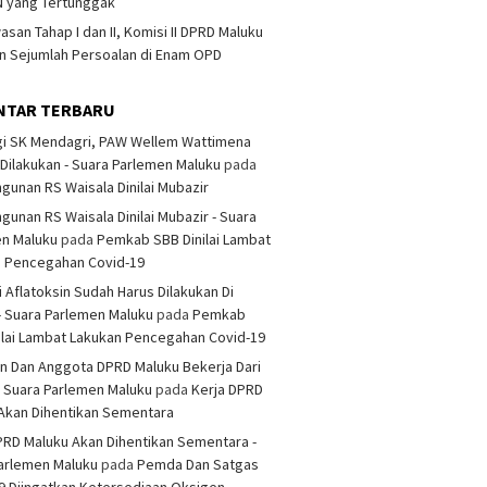
 yang Tertunggak
san Tahap I dan II, Komisi II DPRD Maluku
 Sejumlah Persoalan di Enam OPD
NTAR TERBARU
i SK Mendagri, PAW Wellem Wattimena
Dilakukan - Suara Parlemen Maluku
pada
unan RS Waisala Dinilai Mubazir
unan RS Waisala Dinilai Mubazir - Suara
en Maluku
pada
Pemkab SBB Dinilai Lambat
n Pencegahan Covid-19
i Aflatoksin Sudah Harus Dilakukan Di
- Suara Parlemen Maluku
pada
Pemkab
ilai Lambat Lakukan Pencegahan Covid-19
n Dan Anggota DPRD Maluku Bekerja Dari
 Suara Parlemen Maluku
pada
Kerja DPRD
Akan Dihentikan Sementara
PRD Maluku Akan Dihentikan Sementara -
arlemen Maluku
pada
Pemda Dan Satgas