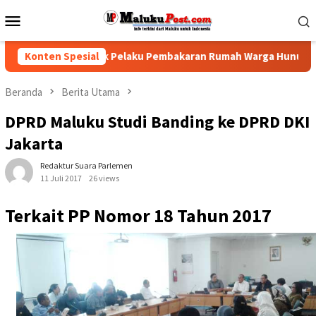
Loncat
Menu
ke
Mobile
konten
sak Polisi Tindak Pelaku Pembakaran Rumah Warga Hunuth
Konten Spesial
Beranda
Berita Utama
DPRD Maluku Studi Banding ke DPRD DKI
Jakarta
Redaktur Suara Parlemen
11 Juli 2017
26 views
Terkait PP Nomor 18 Tahun 2017