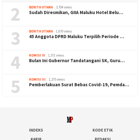
2
BERITA UTAMA
3,704 views
Sudah Diresmikan, GIIA Maluku Hotel Belu…
3
BERITA UTAMA
1,870 views
45 Anggota DPRD Maluku Terpilih Periode …
4
KOMISI IV
1,571 views
Bulan Ini Gubernur Tandatangani SK, Guru…
5
KOMISI III
1,275 views
Pemberlakuan Surat Bebas Covid-19, Pemda…
INDEKS
KODE ETIK
KARIR
REDAKSI