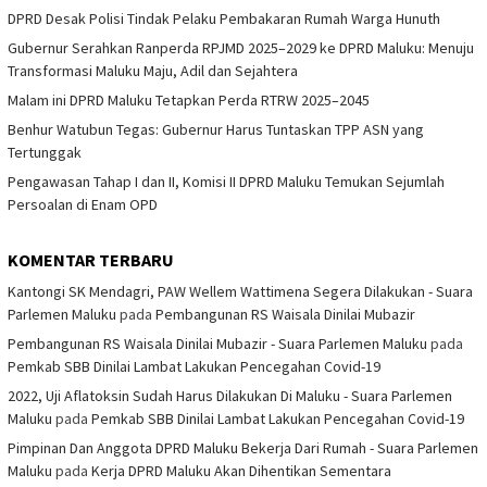
DPRD Desak Polisi Tindak Pelaku Pembakaran Rumah Warga Hunuth
Gubernur Serahkan Ranperda RPJMD 2025–2029 ke DPRD Maluku: Menuju
Transformasi Maluku Maju, Adil dan Sejahtera
Malam ini DPRD Maluku Tetapkan Perda RTRW 2025–2045
Benhur Watubun Tegas: Gubernur Harus Tuntaskan TPP ASN yang
Tertunggak
Pengawasan Tahap I dan II, Komisi II DPRD Maluku Temukan Sejumlah
Persoalan di Enam OPD
KOMENTAR TERBARU
Kantongi SK Mendagri, PAW Wellem Wattimena Segera Dilakukan - Suara
Parlemen Maluku
pada
Pembangunan RS Waisala Dinilai Mubazir
Pembangunan RS Waisala Dinilai Mubazir - Suara Parlemen Maluku
pada
Pemkab SBB Dinilai Lambat Lakukan Pencegahan Covid-19
2022, Uji Aflatoksin Sudah Harus Dilakukan Di Maluku - Suara Parlemen
Maluku
pada
Pemkab SBB Dinilai Lambat Lakukan Pencegahan Covid-19
Pimpinan Dan Anggota DPRD Maluku Bekerja Dari Rumah - Suara Parlemen
Maluku
pada
Kerja DPRD Maluku Akan Dihentikan Sementara