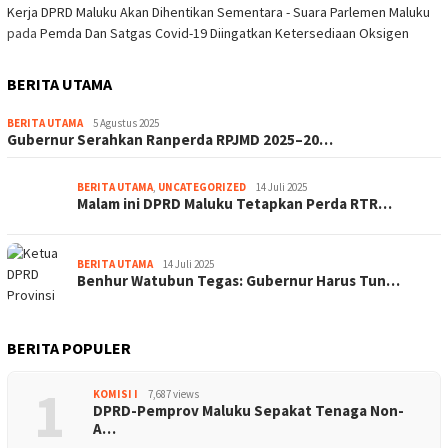
Kerja DPRD Maluku Akan Dihentikan Sementara - Suara Parlemen Maluku
pada
Pemda Dan Satgas Covid-19 Diingatkan Ketersediaan Oksigen
BERITA UTAMA
BERITA UTAMA
5 Agustus 2025
Gubernur Serahkan Ranperda RPJMD 2025–20…
BERITA UTAMA
,
UNCATEGORIZED
14 Juli 2025
Malam ini DPRD Maluku Tetapkan Perda RTR…
BERITA UTAMA
14 Juli 2025
Benhur Watubun Tegas: Gubernur Harus Tun…
BERITA POPULER
1
KOMISI I
7,687 views
DPRD-Pemprov Maluku Sepakat Tenaga Non-
A…