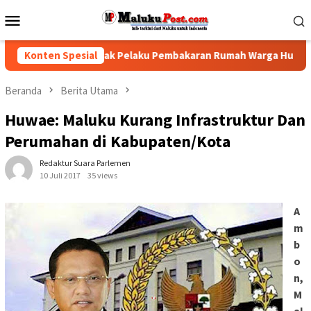
Loncat
Menu
ke
Mobile
konten
k Polisi Tindak Pelaku Pembakaran Rumah Warga Hunuth
Konten Spesial
Beranda
Berita Utama
Huwae: Maluku Kurang Infrastruktur Dan
Perumahan di Kabupaten/Kota
Redaktur Suara Parlemen
10 Juli 2017
35 views
A
m
b
o
n,
M