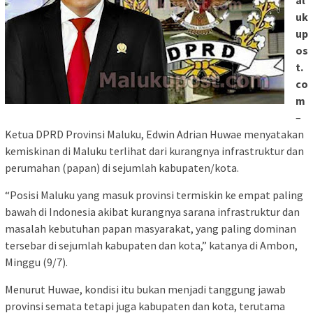
al
uk
up
os
t.
co
m
–
Ketua DPRD Provinsi Maluku, Edwin Adrian Huwae menyatakan
kemiskinan di Maluku terlihat dari kurangnya infrastruktur dan
perumahan (papan) di sejumlah kabupaten/kota.
“Posisi Maluku yang masuk provinsi termiskin ke empat paling
bawah di Indonesia akibat kurangnya sarana infrastruktur dan
masalah kebutuhan papan masyarakat, yang paling dominan
tersebar di sejumlah kabupaten dan kota,” katanya di Ambon,
Minggu (9/7).
Menurut Huwae, kondisi itu bukan menjadi tanggung jawab
provinsi semata tetapi juga kabupaten dan kota, terutama