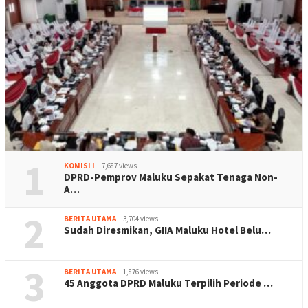
1
KOMISI I
7,687 views
DPRD-Pemprov Maluku Sepakat Tenaga Non-
A…
2
BERITA UTAMA
3,704 views
Sudah Diresmikan, GIIA Maluku Hotel Belu…
3
BERITA UTAMA
1,876 views
45 Anggota DPRD Maluku Terpilih Periode …