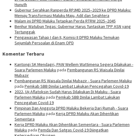
Hunuth
Gubernur Serahkan Ranperda RPJMD 2025–2029 ke DPRD Maluku:
Menuju Transformasi Maluku Maju, Adil dan Sejahtera
Malam ini DPRD Maluku Tetapkan Perda RTRW 2025–2045
Benhur Watubun Tegas: Gubernur Harus Tuntaskan TPP ASN yang
Tertunggak
Pengawasan Tahap I dan II, Komisi II DPRD Maluku Temukan
Sejumlah Persoalan di Enam OPD
Komentar Terbaru
Kantongi SK Mendagri, PAW Wellem Wattimena Segera Dilakukan -
Suara Parlemen Maluku
pada
Pembangunan RS Waisala Dinilai
Mubazir
Pembangunan RS Waisala Dinilai Mubazir - Suara Parlemen Maluku
pada
Pemkab SBB Dinilai Lambat Lakukan Pencegahan Covid-19
2022, Uji Aflatoksin Sudah Harus Dilakukan Di Maluku - Suara
Parlemen Maluku
pada
Pemkab SBB Dinilai Lambat Lakukan
Pencegahan Covid-19
Pimpinan Dan Anggota DPRD Maluku Bekerja Dari Rumah - Suara
Parlemen Maluku
pada
Kerja DPRD Maluku Akan Dihentikan
Sementara
Kerja DPRD Maluku Akan Dihentikan Sementara - Suara Parlemen
Maluku
pada
Pemda Dan Satgas Covid-19 Diingatkan
Ketersediaan Oksigen