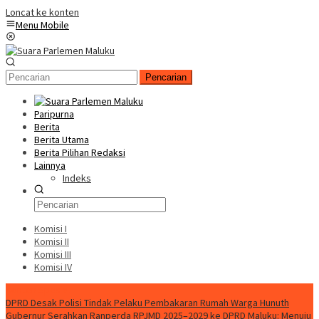
Loncat ke konten
Menu Mobile
Pencarian
Paripurna
Berita
Berita Utama
Berita Pilihan Redaksi
Lainnya
Indeks
Komisi I
Komisi II
Komisi III
Komisi IV
Konten Spesial
DPRD Desak Polisi Tindak Pelaku Pembakaran Rumah Warga Hunuth
Gubernur Serahkan Ranperda RPJMD 2025–2029 ke DPRD Maluku: Menuju