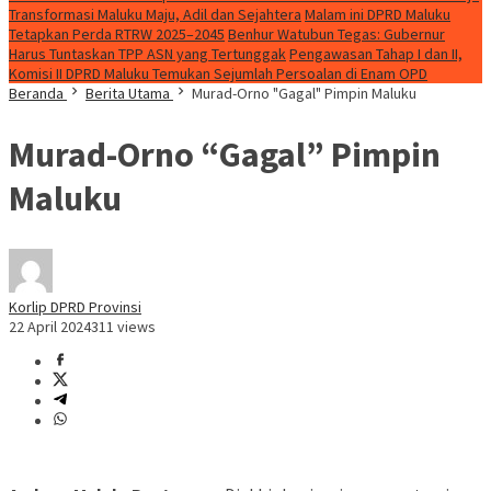
Transformasi Maluku Maju, Adil dan Sejahtera
Malam ini DPRD Maluku
Tetapkan Perda RTRW 2025–2045
Benhur Watubun Tegas: Gubernur
Harus Tuntaskan TPP ASN yang Tertunggak
Pengawasan Tahap I dan II,
Komisi II DPRD Maluku Temukan Sejumlah Persoalan di Enam OPD
Beranda
Berita Utama
Murad-Orno "Gagal" Pimpin Maluku
Murad-Orno “Gagal” Pimpin
Maluku
Korlip DPRD Provinsi
22 April 2024
311 views