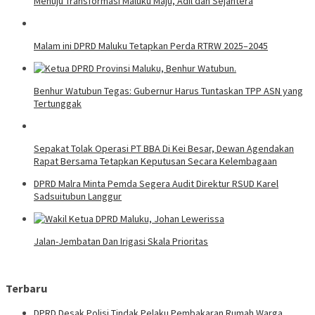
Menuju Transformasi Maluku Maju, Adil dan Sejahtera
Malam ini DPRD Maluku Tetapkan Perda RTRW 2025–2045
Benhur Watubun Tegas: Gubernur Harus Tuntaskan TPP ASN yang
Tertunggak
Sepakat Tolak Operasi PT BBA Di Kei Besar, Dewan Agendakan
Rapat Bersama Tetapkan Keputusan Secara Kelembagaan
DPRD Malra Minta Pemda Segera Audit Direktur RSUD Karel
Sadsuitubun Langgur
Jalan-Jembatan Dan Irigasi Skala Prioritas
Terbaru
DPRD Desak Polisi Tindak Pelaku Pembakaran Rumah Warga