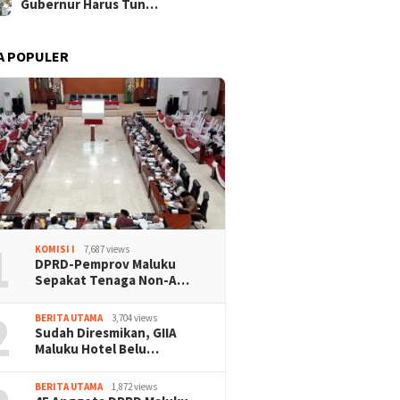
Gubernur Harus Tun…
A POPULER
1
KOMISI I
7,687 views
DPRD-Pemprov Maluku
Sepakat Tenaga Non-A…
2
BERITA UTAMA
3,704 views
Sudah Diresmikan, GIIA
Maluku Hotel Belu…
BERITA UTAMA
1,872 views