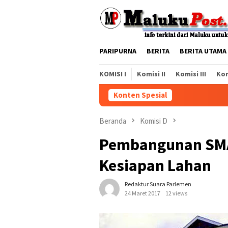
Loncat
ke
konten
PARIPURNA
BERITA
BERITA UTAMA
KOMISI I
Komisi II
Komisi III
Kom
Konten Spesial
Beranda
Komisi D
Pembangunan SMA
Kesiapan Lahan
Redaktur Suara Parlemen
24 Maret 2017
12 views