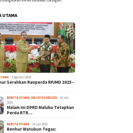
9 Diingatkan Ketersediaan Oksigen
A UTAMA
UTAMA
5 Agustus 2025
nur Serahkan Ranperda RPJMD 2025–
BERITA UTAMA
,
UNCATEGORIZED
14 Juli
2025
Malam ini DPRD Maluku Tetapkan
Perda RTR…
BERITA UTAMA
14 Juli 2025
Benhur Watubun Tegas: