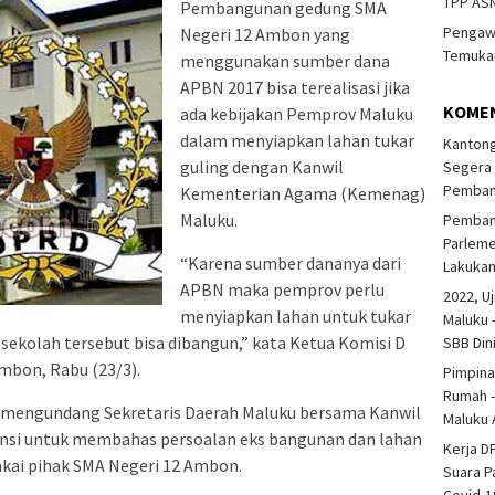
TPP ASN
Pembangunan gedung SMA
Pengawa
Negeri 12 Ambon yang
Temukan
menggunakan sumber dana
APBN 2017 bisa terealisasi jika
KOME
ada kebijakan Pemprov Maluku
dalam menyiapkan lahan tukar
Kantong
guling dengan Kanwil
Segera 
Pembang
Kementerian Agama (Kemenag)
Maluku.
Pembang
Parlem
“Karena sumber dananya dari
Lakuka
APBN maka pemprov perlu
2022, Uj
menyiapkan lahan untuk tukar
Maluku 
ekolah tersebut bisa dibangun,” kata Ketua Komisi D
SBB Din
mbon, Rabu (23/3).
Pimpina
Rumah -
n mengundang Sekretaris Daerah Maluku bersama Kanwil
Maluku 
insi untuk membahas persoalan eks bangunan dan lahan
Kerja D
akai pihak SMA Negeri 12 Ambon.
Suara P