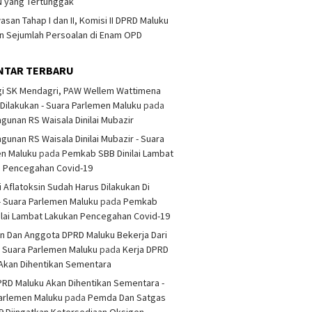
 yang Tertunggak
san Tahap I dan II, Komisi II DPRD Maluku
 Sejumlah Persoalan di Enam OPD
NTAR TERBARU
i SK Mendagri, PAW Wellem Wattimena
Dilakukan - Suara Parlemen Maluku
pada
unan RS Waisala Dinilai Mubazir
unan RS Waisala Dinilai Mubazir - Suara
en Maluku
pada
Pemkab SBB Dinilai Lambat
n Pencegahan Covid-19
i Aflatoksin Sudah Harus Dilakukan Di
- Suara Parlemen Maluku
pada
Pemkab
ilai Lambat Lakukan Pencegahan Covid-19
n Dan Anggota DPRD Maluku Bekerja Dari
 Suara Parlemen Maluku
pada
Kerja DPRD
Akan Dihentikan Sementara
PRD Maluku Akan Dihentikan Sementara -
arlemen Maluku
pada
Pemda Dan Satgas