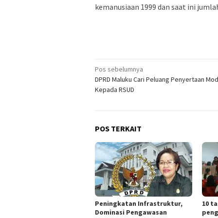
kemanusiaan 1999 dan saat ini jumla
Navigasi
Pos sebelumnya
DPRD Maluku Cari Peluang Penyertaan Mod
pos
Kepada RSUD
POS TERKAIT
Peningkatan Infrastruktur,
10 t
Dominasi Pengawasan
peng