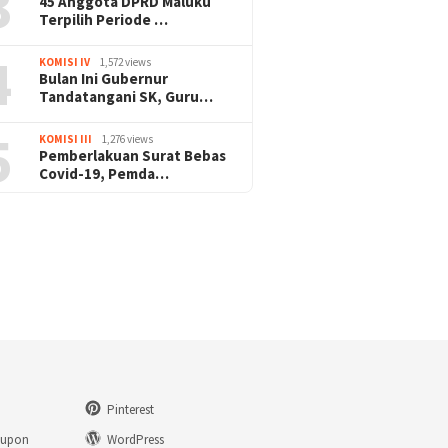
3
45 Anggota DPRD Maluku
Terpilih Periode …
4
KOMISI IV
1,572 views
Bulan Ini Gubernur
Tandatangani SK, Guru…
5
KOMISI III
1,276 views
Pemberlakuan Surat Bebas
Covid-19, Pemda…
Pinterest
eupon
WordPress