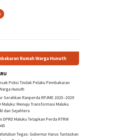
n
 Rumah Warga Hunuth
Gubernur Serahkan Ranperda RPJMD 
ARU
sak Polisi Tindak Pelaku Pembakaran
Warga Hunuth
ur Serahkan Ranperda RPJMD 2025–2029
 Maluku: Menuju Transformasi Maluku
dil dan Sejahtera
ni DPRD Maluku Tetapkan Perda RTRW
045
Watubun Tegas: Gubernur Harus Tuntaskan