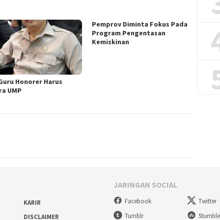
Pemprov Diminta Fokus Pada
Program Pengentasan
Kemiskinan
 Guru Honorer Harus
ra UMP
JARINGAN SOCIAL
Facebook
Twitter
KARIR
Tumblr
Stumbl
DISCLAIMER