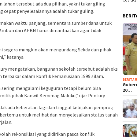
Covid-1
 lahan tersebut ada dua pilihan, yakni tukar giling
ing cepat penyelesaiannya adalah tukar guling.
BERIT
emakan waktu panjang, sementara sumber dana untuk
mbon dari APBN harus dimanfaatkan agar tidak
i segera mungkin akan mengundang Sekda dan pihak
i,” katanya.
tury mengatakan, bangunan sekolah tersebut adalah eks
 terbakar dalam konflik kemanusiaan 1999 silam.
BERITA 
Guber
n sering mengalami keguguran tetapi belum bisa
20…
milik pihak Kanwil Kemenag Maluku,” ujar Pentury.
ak ada keberatan lagi dan tinggal kebijakan pemprov,
l bertemu untuk melihat dan menyelesaikan status tanah
jalan.
ah rekonsiliasi yang didirikan pasca konflik