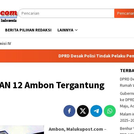
Pencaria
BERITA PILIHAN REDAKSI
LAINNYA
isi IV
DPRD Desak Polisi Tindak Pelaku Pembakaran
TERB
DPRD De
N 12 Ambon Tergantung
Rumah 
Gubern
ke DPRD
Maju, A
Malam i
2025–2
Benhur 
Ambon, Malukupost.com
–