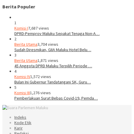
Berita Populer
1
Komisi I
7,687 views
DPRD-Pemprov Maluku Sepakat Tenaga Non-A…
2
Berita Utama
3,704 views
Sudah Diresmikan, GIIA Maluku Hotel Belu…
3
Berita Utama
1,871 views
45 Anggota DPRD Maluku Terpilih Periode …
4
Komisi IV
1,572 views
Bulan Ini Gubernur Tandatangani SK, Guru…
5
Komisi III
1,276 views
Pemberlakuan Surat Bebas Covid-19, Pemda…
Indeks
Kode Etik
Karir
Redaksi