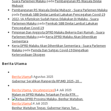
Suara Parlemen Maluku
pada
Pembangunan RS Waisala Dinilai
Mubazir
Pembangunan RS Waisala Dinilai Mubazir - Suara Parlemen Maluku
pada
Pemkab SBB Dinilai Lambat Lakukan Pencegahan Covid-19
2022, Uji Aflatoksin Sudah Harus Dilakukan Di Maluku - Suara
Parlemen Maluku
pada
Pemkab SBB Dinilai Lambat Lakukan
Pencegahan Covid-19
Pimpinan Dan Anggota DPRD Maluku Bekerja Dari Rumah - Suara
Parlemen Maluku
pada
Kerja DPRD Maluku Akan Dihentikan
Sementara
Kerja DPRD Maluku Akan Dihentikan Sementara - Suara Parlemen
Maluku
pada
Pemda Dan Satgas Covid-19 Diingatkan
Ketersediaan Oksigen
Berita Utama
Berita Utama
5 Agustus 2025
Gubernur Serahkan Ranperda RPJMD 2025–20…
Berita Utama
,
Uncategorized
14 Juli 2025
Malam ini DPRD Maluku Tetapkan Perda RTR…
Berita Utama
14 Juli 2025
Benhur Watubun Tegas: Gubernur Harus Tun…