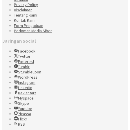
Privacy Policy
Disclaimer
Tentang Kami
Kontak Kami
Form Pengaduan
Pedoman Media Siber
Jaringan Social
Facebook
Twitter
Pinterest
Tumblr
Stumbleupon
WordPress
Instagram
Linkedin
Deviantart
Myspace
Skype
Youtube
Picassa
Flickr
RSS