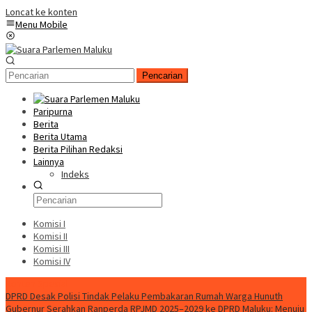
Loncat ke konten
Menu Mobile
Pencarian
Paripurna
Berita
Berita Utama
Berita Pilihan Redaksi
Lainnya
Indeks
Komisi I
Komisi II
Komisi III
Komisi IV
Konten Spesial
DPRD Desak Polisi Tindak Pelaku Pembakaran Rumah Warga Hunuth
Gubernur Serahkan Ranperda RPJMD 2025–2029 ke DPRD Maluku: Menuju