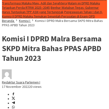
Transformasi Maluku Maju, Adil dan Sejahtera
Malam ini DPRD Maluku
Tetapkan Perda RTRW 2025–2045
Benhur Watubun Tegas: Gubernur
Harus Tuntaskan TPP ASN yang Tertunggak
Pengawasan Tahap I dan II,
Komisi II DPRD Maluku Temukan Sejumlah Persoalan di Enam OPD
Beranda
Komisi I
Komisi I DPRD Malra Bersama SKPD Mitra Bahas
PPAS APBD Tahun 2023
Komisi I DPRD Malra Bersama
SKPD Mitra Bahas PPAS APBD
Tahun 2023
Redaktur Suara Parlemen I
17 November 2022
20 views