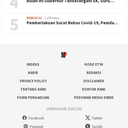
4
Bulan Ini Gubernur Tandatangani SK, Guru…
5
KOMISI III
1,276 views
Pemberlakuan Surat Bebas Covid-19, Pemda…
INDEKS
KODE ETIK
KARIR
REDAKSI
PRIVACY POLICY
DISCLAIMER
TENTANG KAMI
KONTAK KAMI
FORM PENGADUAN
PEDOMAN MEDIA SIBER
JARINGAN SOCIAL
Facebook
Twitter
Pinterest
Tumblr