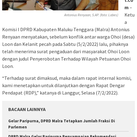
t.co
m
–
Ketu
Antonius Renyaan, S.AP. (foto: Labes)
a
Komisi I DPRD Kabupaten Maluku Tenggara (Malra) Antonius
Renyaan menyatakan, sebelum konflik antar warga Ohoi (desa)
Loon dan Kelanit pecah pada Sabtu (5/2/2022) lalu, pihaknya
telah menerima surat pengaduan dari masyarakat Ohoi Loon
dengan judul Penyerobotan Terhadap Wilayah Petuanan Ohoi
Loon.
“Terhadap surat dimaksud, maka dalam rapat internal komisi,
kami menetapkan untuk dilanjutkan dengan Rapat Dengar
Pendapat (RDP),” katanya di Langgur, Selasa (7/2/2022).
BACAAN LAINNYA
Gelar Paripurna, DPRD Malra Tetapkan Jumlah Fraksi Di
Parlemen
DPRD Malra Gelar Paripurna Penyampaian Rekomendasi