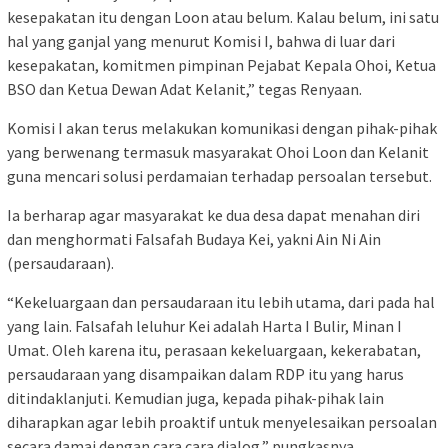
kesepakatan itu dengan Loon atau belum. Kalau belum, ini satu
hal yang ganjal yang menurut Komisi I, bahwa di luar dari
kesepakatan, komitmen pimpinan Pejabat Kepala Ohoi, Ketua
BSO dan Ketua Dewan Adat Kelanit,” tegas Renyaan.
Komisi I akan terus melakukan komunikasi dengan pihak-pihak
yang berwenang termasuk masyarakat Ohoi Loon dan Kelanit
guna mencari solusi perdamaian terhadap persoalan tersebut.
Ia berharap agar masyarakat ke dua desa dapat menahan diri
dan menghormati Falsafah Budaya Kei, yakni Ain Ni Ain
(persaudaraan).
“Kekeluargaan dan persaudaraan itu lebih utama, dari pada hal
yang lain. Falsafah leluhur Kei adalah Harta I Bulir, Minan I
Umat. Oleh karena itu, perasaan kekeluargaan, kekerabatan,
persaudaraan yang disampaikan dalam RDP itu yang harus
ditindaklanjuti. Kemudian juga, kepada pihak-pihak lain
diharapkan agar lebih proaktif untuk menyelesaikan persoalan
secara damai dengan cara cara dialog,” pungkasnya.