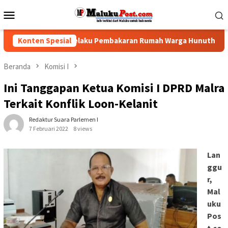
Loncat
Menu
ke
Mobile
konten
lisi Tindak Pelaku Pembakaran Rumah Warga Hunuth
Konten Spesial
Gub
Beranda
Komisi I
Ini Tanggapan Ketua Komisi I DPRD Malra
Terkait Konflik Loon-Kelanit
Redaktur Suara Parlemen I
7 Februari 2022
8 views
Lan
ggu
r,
Mal
uku
Pos