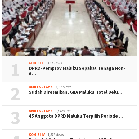
1
KOMISI I
7,687 views
DPRD-Pemprov Maluku Sepakat Tenaga Non-
A…
2
BERITA UTAMA
3,704 views
Sudah Diresmikan, GIIA Maluku Hotel Belu…
3
BERITA UTAMA
1,872 views
45 Anggota DPRD Maluku Terpilih Periode …
KOMISI IV
1,572 views