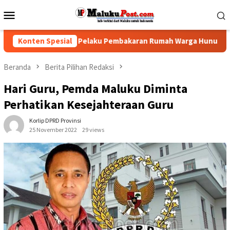
Loncat
Menu
ke
Mobile
konten
Polisi Tindak Pelaku Pembakaran Rumah Warga Hunuth
Konten Spesial
G
Beranda
Berita Pilihan Redaksi
Hari Guru, Pemda Maluku Diminta
Perhatikan Kesejahteraan Guru
Korlip DPRD Provinsi
25 November 2022
29 views