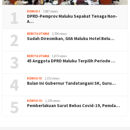
1
KOMISI I
7,687 views
DPRD-Pemprov Maluku Sepakat Tenaga Non-
A…
2
BERITA UTAMA
3,704 views
Sudah Diresmikan, GIIA Maluku Hotel Belu…
3
BERITA UTAMA
1,873 views
45 Anggota DPRD Maluku Terpilih Periode …
4
KOMISI IV
1,572 views
Bulan Ini Gubernur Tandatangani SK, Guru…
5
KOMISI III
1,276 views
Pemberlakuan Surat Bebas Covid-19, Pemda…