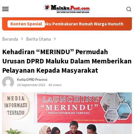
Loncat
Menu
ke
Mobile
konten
i Tindak Pelaku Pembakaran Rumah Warga Hunuth
Konten Spesial
Gubern
Beranda
Berita Utama
Kehadiran “MERINDU” Permudah
Urusan DPRD Maluku Dalam Memberikan
Pelayanan Kepada Masyarakat
Korlip DPRD Provinsi
26 September 2022
43 views