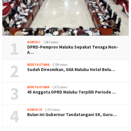
1
KOMISI I
7,687 views
DPRD-Pemprov Maluku Sepakat Tenaga Non-
A…
2
BERITA UTAMA
3,704 views
Sudah Diresmikan, GIIA Maluku Hotel Belu…
3
BERITA UTAMA
1,872 views
45 Anggota DPRD Maluku Terpilih Periode …
4
KOMISI IV
1,572 views
Bulan Ini Gubernur Tandatangani SK, Guru…