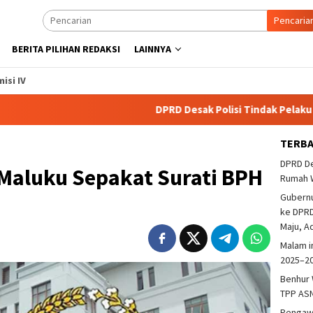
Pencaria
BERITA PILIHAN REDAKSI
LAINNYA
isi IV
DPRD Desak Polisi Tindak Pelaku Pembak
TERB
DPRD De
aluku Sepakat Surati BPH
Rumah 
Gubern
ke DPRD
Maju, A
Malam i
2025–2
Benhur 
TPP ASN
Pengawa