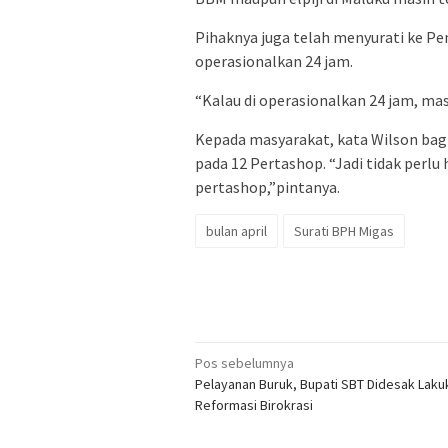
Pihaknya juga telah menyurati ke P
operasionalkan 24 jam.
“Kalau di operasionalkan 24 jam, m
Kepada masyarakat, kata Wilson bagi
pada 12 Pertashop. “Jadi tidak perlu 
pertashop,”pintanya.
bulan april
Surati BPH Migas
Navigasi
Pos sebelumnya
Pelayanan Buruk, Bupati SBT Didesak Laku
pos
Reformasi Birokrasi