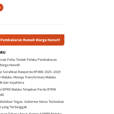
n
aran Rumah Warga Hunuth
Gubernur Serahkan Ranperda RP
ARU
sak Polisi Tindak Pelaku Pembakaran
Warga Hunuth
ur Serahkan Ranperda RPJMD 2025–2029
 Maluku: Menuju Transformasi Maluku
dil dan Sejahtera
ni DPRD Maluku Tetapkan Perda RTRW
045
Watubun Tegas: Gubernur Harus Tuntaskan
 yang Tertunggak
san Tahap I dan II, Komisi II DPRD Maluku