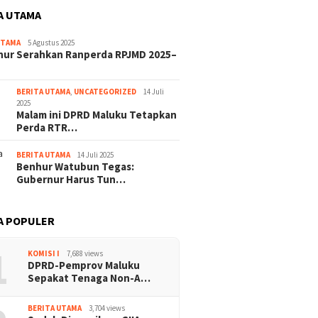
A UTAMA
UTAMA
5 Agustus 2025
nur Serahkan Ranperda RPJMD 2025–
BERITA UTAMA
,
UNCATEGORIZED
14 Juli
2025
Malam ini DPRD Maluku Tetapkan
Perda RTR…
BERITA UTAMA
14 Juli 2025
Benhur Watubun Tegas:
Gubernur Harus Tun…
A POPULER
1
KOMISI I
7,688 views
DPRD-Pemprov Maluku
Sepakat Tenaga Non-A…
BERITA UTAMA
3,704 views