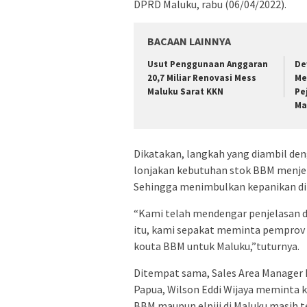
DPRD Maluku, rabu (06/04/2022).
BACAAN LAINNYA
Usut Penggunaan Anggaran
De
20,7 Miliar Renovasi Mess
Me
Maluku Sarat KKN
Pe
Ma
Dikatakan, langkah yang diambil de
lonjakan kebutuhan stok BBM menjel
Sehingga menimbulkan kepanikan di 
“Kami telah mendengar penjelasan d
itu, kami sepakat meminta pemprov 
kouta BBM untuk Maluku,”tuturnya.
Ditempat sama, Sales Area Manager 
Papua, Wilson Eddi Wijaya meminta k
BBM maupun elpiji di Maluku masih te