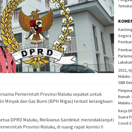
Temukan
KOME
Kantong
Segera 
Pembang
Pembang
Parlem
Lakuka
2022, Uj
Maluku 
SBB Din
Pimpina
rsama Pemerintah Provinsi Maluku sepakat untuk
Rumah -
ir Minyak dan Gas Bumi (BPH Migas) terkait kelangkaan
Maluku 
Kerja D
Suara P
Ketua DPRD Maluku, Melkianus Sairdekut menindaklanjuti
Covid-1
merintah Provinsi Maluku, di ruang rapat komisi II