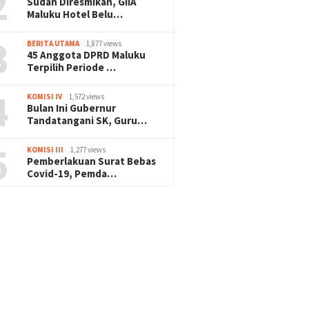
2
Sudah Diresmikan, GIIA
Maluku Hotel Belu…
3
BERITA UTAMA
1,877 views
45 Anggota DPRD Maluku
Terpilih Periode …
4
KOMISI IV
1,572 views
Bulan Ini Gubernur
Tandatangani SK, Guru…
5
KOMISI III
1,277 views
Pemberlakuan Surat Bebas
Covid-19, Pemda…