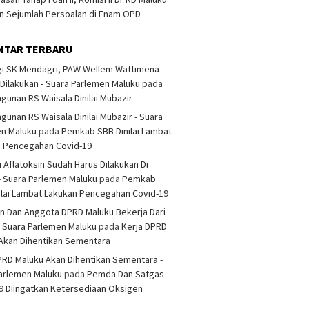
 Sejumlah Persoalan di Enam OPD
NTAR TERBARU
i SK Mendagri, PAW Wellem Wattimena
Dilakukan - Suara Parlemen Maluku
pada
unan RS Waisala Dinilai Mubazir
unan RS Waisala Dinilai Mubazir - Suara
en Maluku
pada
Pemkab SBB Dinilai Lambat
n Pencegahan Covid-19
i Aflatoksin Sudah Harus Dilakukan Di
- Suara Parlemen Maluku
pada
Pemkab
ilai Lambat Lakukan Pencegahan Covid-19
n Dan Anggota DPRD Maluku Bekerja Dari
 Suara Parlemen Maluku
pada
Kerja DPRD
Akan Dihentikan Sementara
PRD Maluku Akan Dihentikan Sementara -
arlemen Maluku
pada
Pemda Dan Satgas
9 Diingatkan Ketersediaan Oksigen