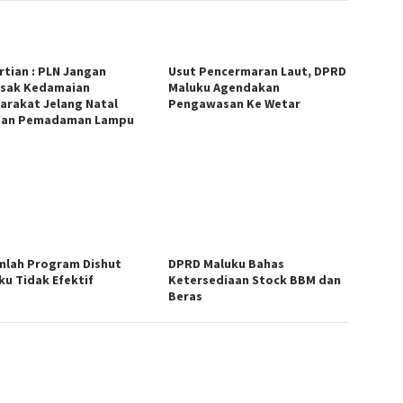
rtian : PLN Jangan
Usut Pencermaran Laut, DPRD
sak Kedamaian
Maluku Agendakan
arakat Jelang Natal
Pengawasan Ke Wetar
gan Pemadaman Lampu
mlah Program Dishut
DPRD Maluku Bahas
ku Tidak Efektif
Ketersediaan Stock BBM dan
Beras