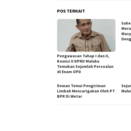
POS TERKAIT
Sahe
Meru
Masy
Den
Pengawasan Tahap I dan II,
Komisi II DPRD Maluku
Temukan Sejumlah Persoalan
di Enam OPD
Dewan Temui Pengiriman
Seju
Limbah Mencurigakan Oleh PT
Malu
BPR Di Wetar