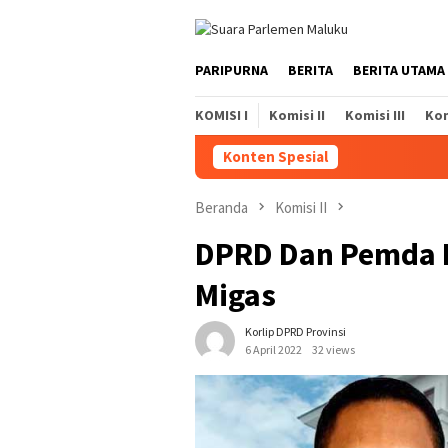
Loncat
ke
konten
PARIPURNA
BERITA
BERITA UTAMA
KOMISI I
Komisi II
Komisi III
Kom
Konten Spesial
Beranda
Komisi II
DPRD Dan Pemda M
Migas
Korlip DPRD Provinsi
6 April 2022
32 views