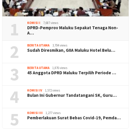
1
KOMISI I
7,687 views
DPRD-Pemprov Maluku Sepakat Tenaga Non-
A…
2
BERITA UTAMA
3,704 views
Sudah Diresmikan, GIIA Maluku Hotel Belu…
3
BERITA UTAMA
1,876 views
45 Anggota DPRD Maluku Terpilih Periode …
4
KOMISI IV
1,572 views
Bulan Ini Gubernur Tandatangani SK, Guru…
5
KOMISI III
1,277 views
Pemberlakuan Surat Bebas Covid-19, Pemda…