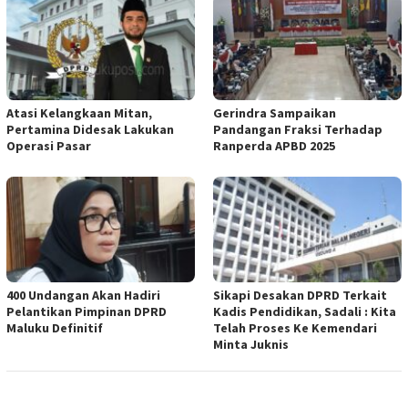
Atasi Kelangkaan Mitan,
Gerindra Sampaikan
Pertamina Didesak Lakukan
Pandangan Fraksi Terhadap
Operasi Pasar
Ranperda APBD 2025
400 Undangan Akan Hadiri
Sikapi Desakan DPRD Terkait
Pelantikan Pimpinan DPRD
Kadis Pendidikan, Sadali : Kita
Maluku Definitif
Telah Proses Ke Kemendari
Minta Juknis