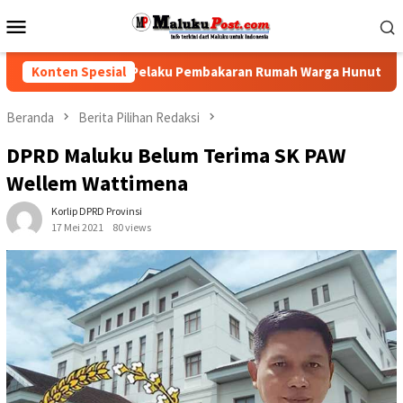
Loncat
Menu
ke
Mobile
konten
 Polisi Tindak Pelaku Pembakaran Rumah Warga Hunuth
Konten Spesial
Beranda
Berita Pilihan Redaksi
DPRD Maluku Belum Terima SK PAW
Wellem Wattimena
Korlip DPRD Provinsi
17 Mei 2021
80 views