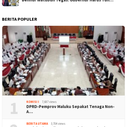
BERITA POPULER
1
KOMISI I
7,687 views
DPRD-Pemprov Maluku Sepakat Tenaga Non-
A…
BERITA UTAMA
3,704 views