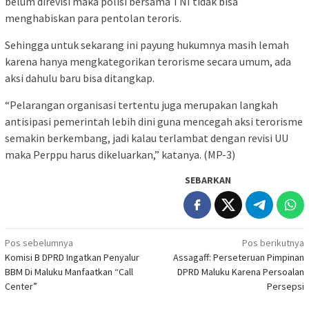
belum direvisi maka polisi bersama TNI tidak bisa
menghabiskan para pentolan teroris.
Sehingga untuk sekarang ini payung hukumnya masih lemah
karena hanya mengkategorikan terorisme secara umum, ada
aksi dahulu baru bisa ditangkap.
“Pelarangan organisasi tertentu juga merupakan langkah
antisipasi pemerintah lebih dini guna mencegah aksi terorisme
semakin berkembang, jadi kalau terlambat dengan revisi UU
maka Perppu harus dikeluarkan,” katanya. (MP-3)
SEBARKAN
Navigasi
Pos sebelumnya
Pos berikutnya
Komisi B DPRD Ingatkan Penyalur
Assagaff: Perseteruan Pimpinan
pos
BBM Di Maluku Manfaatkan “Call
DPRD Maluku Karena Persoalan
Center”
Persepsi