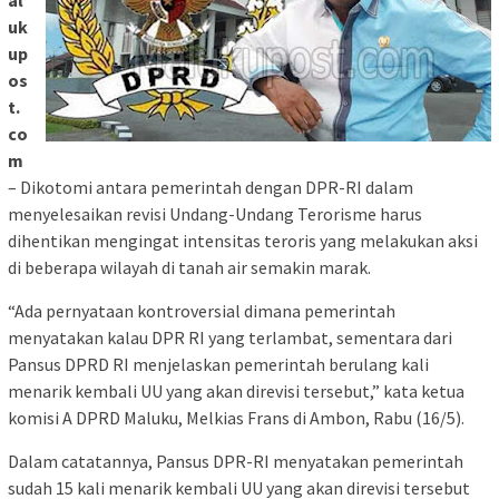
al
uk
up
os
t.
co
m
– Dikotomi antara pemerintah dengan DPR-RI dalam
menyelesaikan revisi Undang-Undang Terorisme harus
dihentikan mengingat intensitas teroris yang melakukan aksi
di beberapa wilayah di tanah air semakin marak.
“Ada pernyataan kontroversial dimana pemerintah
menyatakan kalau DPR RI yang terlambat, sementara dari
Pansus DPRD RI menjelaskan pemerintah berulang kali
menarik kembali UU yang akan direvisi tersebut,” kata ketua
komisi A DPRD Maluku, Melkias Frans di Ambon, Rabu (16/5).
Dalam catatannya, Pansus DPR-RI menyatakan pemerintah
sudah 15 kali menarik kembali UU yang akan direvisi tersebut