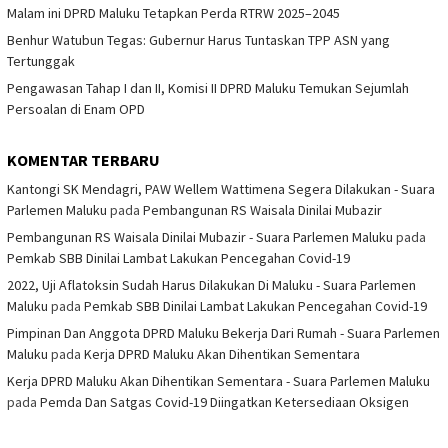
Malam ini DPRD Maluku Tetapkan Perda RTRW 2025–2045
Benhur Watubun Tegas: Gubernur Harus Tuntaskan TPP ASN yang
Tertunggak
Pengawasan Tahap I dan II, Komisi II DPRD Maluku Temukan Sejumlah
Persoalan di Enam OPD
KOMENTAR TERBARU
Kantongi SK Mendagri, PAW Wellem Wattimena Segera Dilakukan - Suara
Parlemen Maluku
pada
Pembangunan RS Waisala Dinilai Mubazir
Pembangunan RS Waisala Dinilai Mubazir - Suara Parlemen Maluku
pada
Pemkab SBB Dinilai Lambat Lakukan Pencegahan Covid-19
2022, Uji Aflatoksin Sudah Harus Dilakukan Di Maluku - Suara Parlemen
Maluku
pada
Pemkab SBB Dinilai Lambat Lakukan Pencegahan Covid-19
Pimpinan Dan Anggota DPRD Maluku Bekerja Dari Rumah - Suara Parlemen
Maluku
pada
Kerja DPRD Maluku Akan Dihentikan Sementara
Kerja DPRD Maluku Akan Dihentikan Sementara - Suara Parlemen Maluku
pada
Pemda Dan Satgas Covid-19 Diingatkan Ketersediaan Oksigen