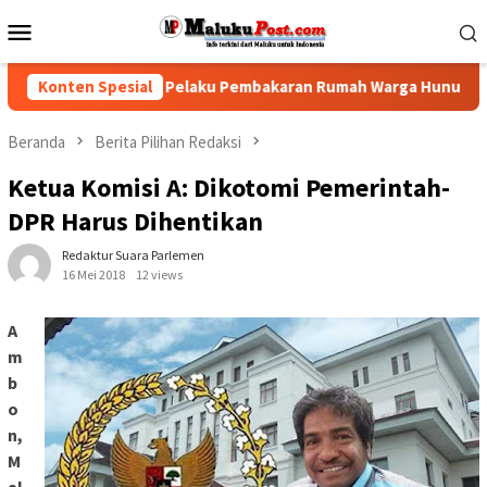
Loncat
Menu
ke
Mobile
konten
Polisi Tindak Pelaku Pembakaran Rumah Warga Hunuth
Konten Spesial
G
Beranda
Berita Pilihan Redaksi
Ketua Komisi A: Dikotomi Pemerintah-
DPR Harus Dihentikan
Redaktur Suara Parlemen
16 Mei 2018
12 views
A
m
b
o
n,
M