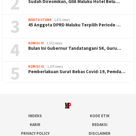
2
Sudah Diresmikan, GIIA Maluku Hotel Belu…
3
BERITA UTAMA
1,871 views
45 Anggota DPRD Maluku Terpilih Periode …
4
KOMISI IV
1,572 views
Bulan Ini Gubernur Tandatangani SK, Guru…
5
KOMISI III
1,275 views
Pemberlakuan Surat Bebas Covid-19, Pemda…
INDEKS
KODE ETIK
KARIR
REDAKSI
PRIVACY POLICY
DISCLAIMER