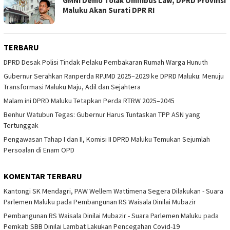
GMNI Demo Tolak Omnibus Law, DPRD Provinsi
Maluku Akan Surati DPR RI
TERBARU
DPRD Desak Polisi Tindak Pelaku Pembakaran Rumah Warga Hunuth
Gubernur Serahkan Ranperda RPJMD 2025–2029 ke DPRD Maluku: Menuju
Transformasi Maluku Maju, Adil dan Sejahtera
Malam ini DPRD Maluku Tetapkan Perda RTRW 2025–2045
Benhur Watubun Tegas: Gubernur Harus Tuntaskan TPP ASN yang
Tertunggak
Pengawasan Tahap I dan II, Komisi II DPRD Maluku Temukan Sejumlah
Persoalan di Enam OPD
KOMENTAR TERBARU
Kantongi SK Mendagri, PAW Wellem Wattimena Segera Dilakukan - Suara
Parlemen Maluku
pada
Pembangunan RS Waisala Dinilai Mubazir
Pembangunan RS Waisala Dinilai Mubazir - Suara Parlemen Maluku
pada
Pemkab SBB Dinilai Lambat Lakukan Pencegahan Covid-19