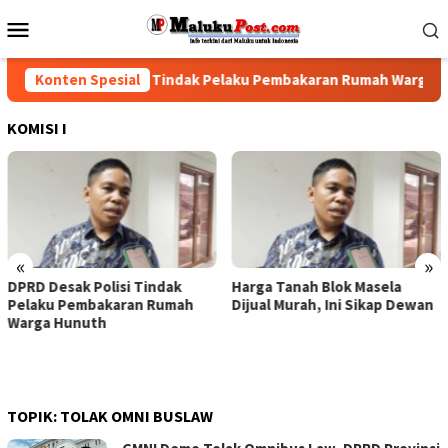
Loncat
Menu
ke
Mobile
konten
PRD Desak Polisi Tindak Pelaku Pembakaran Rumah Warga Hunut
Konten Spesial
KOMISI I
«
»
Harga Tanah Blok Masela
DPRD-Pemprov Maluku
Dijual Murah, Ini Sikap Dewan
Sepakat Tenaga Non-ASN
Yang Telah Dirumahkan
Dikembalikan, Gaji Tetap
Harus Dibayarkan
TOPIK:
TOLAK OMNI BUSLAW