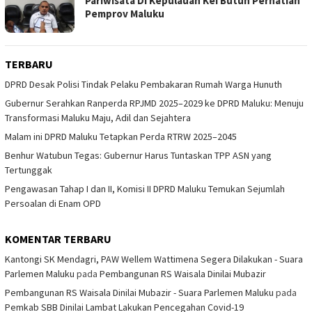
Pariwisata Di Kepulauan Kei Butuh Perhatian
Pemprov Maluku
TERBARU
DPRD Desak Polisi Tindak Pelaku Pembakaran Rumah Warga Hunuth
Gubernur Serahkan Ranperda RPJMD 2025–2029 ke DPRD Maluku: Menuju
Transformasi Maluku Maju, Adil dan Sejahtera
Malam ini DPRD Maluku Tetapkan Perda RTRW 2025–2045
Benhur Watubun Tegas: Gubernur Harus Tuntaskan TPP ASN yang
Tertunggak
Pengawasan Tahap I dan II, Komisi II DPRD Maluku Temukan Sejumlah
Persoalan di Enam OPD
KOMENTAR TERBARU
Kantongi SK Mendagri, PAW Wellem Wattimena Segera Dilakukan - Suara
Parlemen Maluku
pada
Pembangunan RS Waisala Dinilai Mubazir
Pembangunan RS Waisala Dinilai Mubazir - Suara Parlemen Maluku
pada
Pemkab SBB Dinilai Lambat Lakukan Pencegahan Covid-19