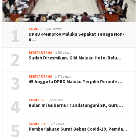
1
KOMISI I
7,687 views
DPRD-Pemprov Maluku Sepakat Tenaga Non-
A…
2
BERITA UTAMA
3,704 views
Sudah Diresmikan, GIIA Maluku Hotel Belu…
3
BERITA UTAMA
1,872 views
45 Anggota DPRD Maluku Terpilih Periode …
4
KOMISI IV
1,572 views
Bulan Ini Gubernur Tandatangani SK, Guru…
5
KOMISI III
1,276 views
Pemberlakuan Surat Bebas Covid-19, Pemda…