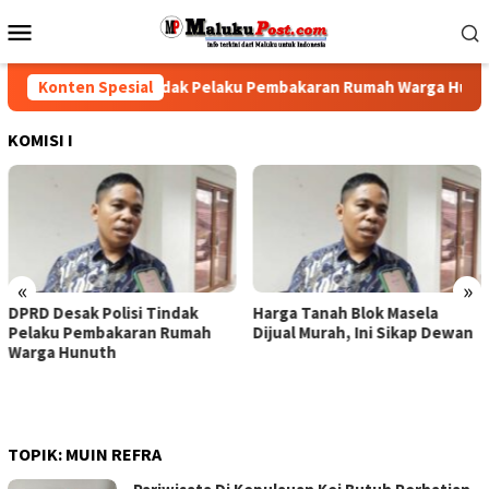
Loncat
Menu
ke
Mobile
konten
 Desak Polisi Tindak Pelaku Pembakaran Rumah Warga Hunuth
Konten Spesial
KOMISI I
«
»
lisi Tindak
Harga Tanah Blok Masela
DPRD-Pempro
karan Rumah
Dijual Murah, Ini Sikap Dewan
Sepakat Tena
h
Yang Telah D
Dikembalikan,
Harus Dibaya
TOPIK:
MUIN REFRA