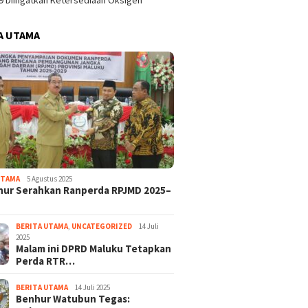
9 Diingatkan Ketersediaan Oksigen
A UTAMA
UTAMA
5 Agustus 2025
nur Serahkan Ranperda RPJMD 2025–
BERITA UTAMA
,
UNCATEGORIZED
14 Juli
2025
Malam ini DPRD Maluku Tetapkan
Perda RTR…
BERITA UTAMA
14 Juli 2025
Benhur Watubun Tegas: