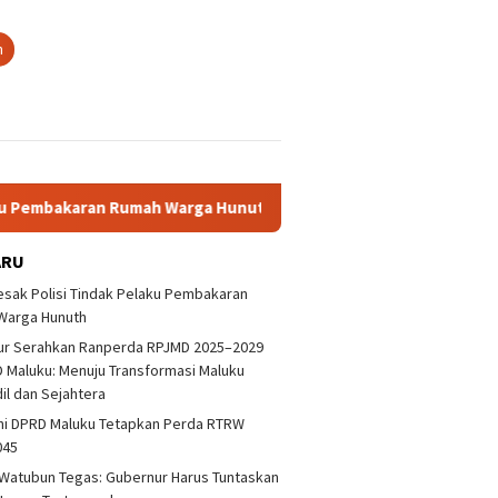
n
akaran Rumah Warga Hunuth
Gubernur Serahkan Ranperda 
ARU
sak Polisi Tindak Pelaku Pembakaran
Warga Hunuth
ur Serahkan Ranperda RPJMD 2025–2029
 Maluku: Menuju Transformasi Maluku
dil dan Sejahtera
ni DPRD Maluku Tetapkan Perda RTRW
aluku Desak Polisi
Deklarasi Antikorupsi Jangan
DPRD De
045
ap Pelaku Bentrokan
Hanya Sebatas Wacana
Pelaku 
kora
Warga 
Watubun Tegas: Gubernur Harus Tuntaskan