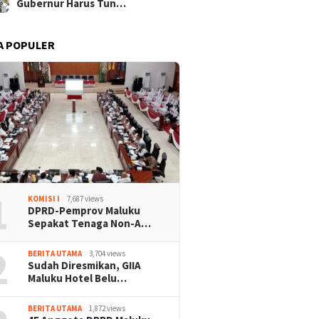
Gubernur Harus Tun…
A POPULER
1
KOMISI I
7,687 views
DPRD-Pemprov Maluku
Sepakat Tenaga Non-A…
2
BERITA UTAMA
3,704 views
Sudah Diresmikan, GIIA
Maluku Hotel Belu…
BERITA UTAMA
1,872 views