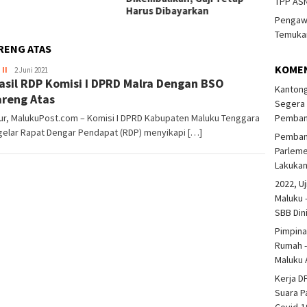
TPP ASN
Harus Dibayarkan
Pengawa
Temukan
RENG ATAS
KOME
 II
Redaktur
2 Juni 2021
Hasil RDP Komisi I DPRD Malra Dengan BSO
Suara
Kantong
Parlemen
reng Atas
Segera 
Malra
Pembang
ur, MalukuPost.com – Komisi I DPRD Kabupaten Maluku Tenggara
elar Rapat Dengar Pendapat (RDP) menyikapi […]
Pembang
Parlem
Lakuka
2022, Uj
Maluku 
SBB Din
Pimpina
Rumah -
Maluku 
Kerja D
Suara P