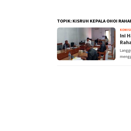
TOPIK:
KISRUH KEPALA OHOI RAHA
KOMISI
Ini 
Raha
Langg
mengg