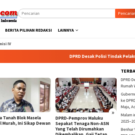
Pencaria
BERITA PILIHAN REDAKSI
LAINNYA
isi IV
DPRD Desak Polisi Tindak Pelaku Pemb
TERB
DPRD De
Rumah 
Gubern
ke DPRD
Maju, A
»
Malam i
a Tanah Blok Masela
DPRD M
DPRD-Pemprov Maluku
2025–2
al Murah, Ini Sikap Dewan
Tangk
Sepakat Tenaga Non-ASN
Di Tri
Yang Telah Dirumahkan
Benhur 
Dikembalikan, Gaji Tetap