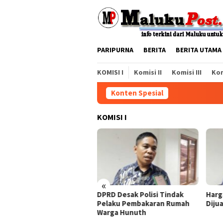
Loncat
ke
konten
PARIPURNA
BERITA
BERITA UTAMA
KOMISI I
Komisi II
Komisi III
Kom
Konten Spesial
KOMISI I
«
larasi Antikorupsi Jangan
DPRD Desak Polisi Tindak
Harg
nya Sebatas Wacana
Pelaku Pembakaran Rumah
Diju
Warga Hunuth