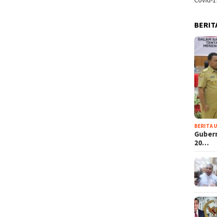
Covid-1
BERIT
BERITA 
Guber
20…