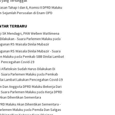
 yang Tertunggak
san Tahap I dan II, Komisi II DPRD Maluku
 Sejumlah Persoalan di Enam OPD
NTAR TERBARU
i SK Mendagri, PAW Wellem Wattimena
Dilakukan - Suara Parlemen Maluku
pada
unan RS Waisala Dinilai Mubazir
unan RS Waisala Dinilai Mubazir - Suara
en Maluku
pada
Pemkab SBB Dinilai Lambat
n Pencegahan Covid-19
i Aflatoksin Sudah Harus Dilakukan Di
- Suara Parlemen Maluku
pada
Pemkab
ilai Lambat Lakukan Pencegahan Covid-19
n Dan Anggota DPRD Maluku Bekerja Dari
 Suara Parlemen Maluku
pada
Kerja DPRD
Akan Dihentikan Sementara
PRD Maluku Akan Dihentikan Sementara -
arlemen Maluku
pada
Pemda Dan Satgas