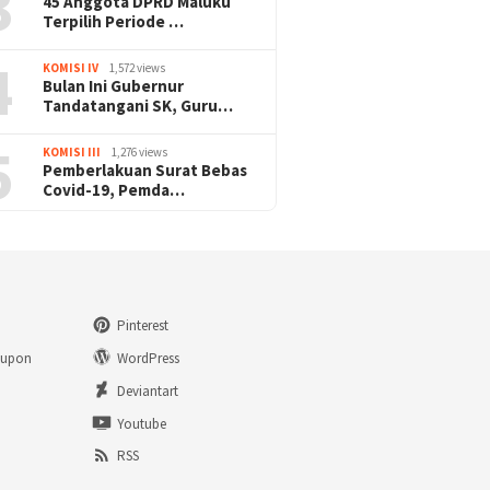
3
45 Anggota DPRD Maluku
Terpilih Periode …
4
KOMISI IV
1,572 views
Bulan Ini Gubernur
Tandatangani SK, Guru…
5
KOMISI III
1,276 views
Pemberlakuan Surat Bebas
Covid-19, Pemda…
Pinterest
eupon
WordPress
n
Deviantart
Youtube
RSS